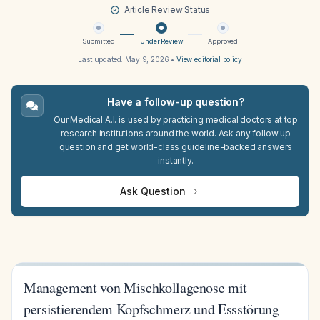
Article Review Status
Submitted
Under Review
Approved
Last updated:
May 9, 2026
•
View editorial policy
Have a follow-up question?
Our Medical A.I. is used by practicing medical doctors at top
research institutions around the world. Ask any follow up
question and get world-class guideline-backed answers
instantly.
Ask Question
Management von Mischkollagenose mit
persistierendem Kopfschmerz und Essstörung