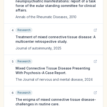
neuropsychiatric manifestations: report of a task
force of the eular standing committee for clinical
affairs.
Annals of the Rheumatic Diseases
,
2010
Research
4
Treatment of mixed connective tissue disease: A
multicenter retrospective study.
Journal of autoimmunity
,
2025
Research
5
Mixed Connective Tissue Disease Presenting
With Psychosis-A Case Report.
The Journal of nervous and mental disease
,
2024
Research
6
The enigma of mixed connective tissue disease-
challenges in routine care.