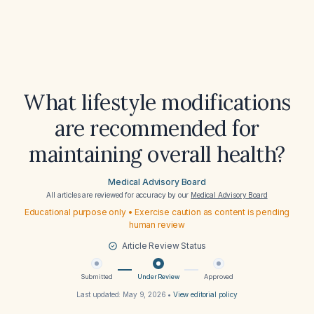
What lifestyle modifications
are recommended for
maintaining overall health?
Medical Advisory Board
All articles are reviewed for accuracy by our
Medical Advisory Board
Educational purpose only • Exercise caution as content is pending
human review
Article Review Status
Submitted
Under Review
Approved
Last updated:
May 9, 2026
•
View editorial policy