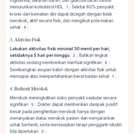
trigliserida, tekanan darah, dan glukosa darah sambil
menurunkan kolesterol HDL
. Sekitar 80% penyakit
1
kronis dan kematian dini dapat dicegah dengan tidak
merokok, aktif secara fisik, dan mengikuti pola makan
sehat
.
4
3. Aktivitas Fisik
Lakukan aktivitas fisik minimal 30 menit per hari,
setidaknya 5 hari per minggu
. Bahkan tingkat
3
aktivitas sedang memberikan manfaat signifikan
.
5
Seimbangkan asupan kalori dengan aktivitas fisik untuk
mencapai atau mempertahankan berat badan sehat
.
1
4. Berhenti Merokok
Merokok meningkatkan risiko penyakit vaskular secara
signifikan
. Dokter dapat memberikan dampak positif
5
besar pada penghentian merokok hanya dengan
menanyakan status merokok pasien dan menyarankan
untuk berhenti, serta meresepkan terapi pengganti nikotin
bila diperlukan
.
5