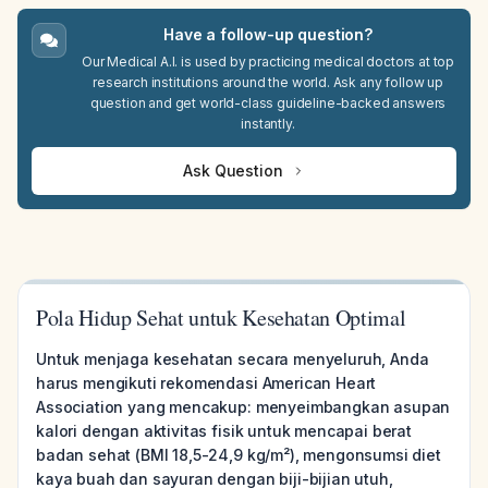
Have a follow-up question?
Our Medical A.I. is used by practicing medical doctors at top
research institutions around the world. Ask any follow up
question and get world-class guideline-backed answers
instantly.
Ask Question
Pola Hidup Sehat untuk Kesehatan Optimal
Untuk menjaga kesehatan secara menyeluruh, Anda
harus mengikuti rekomendasi American Heart
Association yang mencakup: menyeimbangkan asupan
kalori dengan aktivitas fisik untuk mencapai berat
badan sehat (BMI 18,5-24,9 kg/m²), mengonsumsi diet
kaya buah dan sayuran dengan biji-bijian utuh,