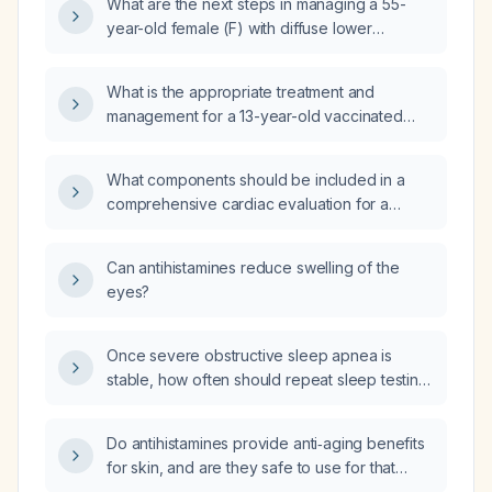
What are the next steps in managing a 55-
year-old female (F) with diffuse lower
extremity pain and weakness, elevated
Erythrocyte Sedimentation Rate (ESR) and C-
What is the appropriate treatment and
Reactive Protein (CRP), negative Antinuclear
management for a 13-year-old vaccinated
Antibody (ANA) test, and negative
boy with pertussis?
Rheumatoid Factor (RF) test?
What components should be included in a
comprehensive cardiac evaluation for a
patient presenting for a cardiology visit?
Can antihistamines reduce swelling of the
eyes?
Once severe obstructive sleep apnea is
stable, how often should repeat sleep testing
be performed?
Do antihistamines provide anti‑aging benefits
for skin, and are they safe to use for that
purpose?