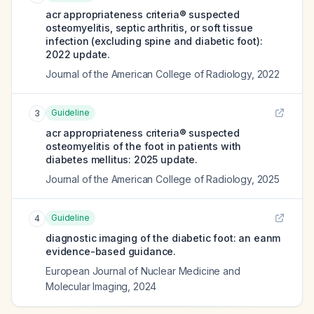
acr appropriateness criteria® suspected
osteomyelitis, septic arthritis, or soft tissue
infection (excluding spine and diabetic foot):
2022 update.
Journal of the American College of Radiology
,
2022
Guideline
3
acr appropriateness criteria® suspected
osteomyelitis of the foot in patients with
diabetes mellitus: 2025 update.
Journal of the American College of Radiology
,
2025
Guideline
4
diagnostic imaging of the diabetic foot: an eanm
evidence-based guidance.
European Journal of Nuclear Medicine and
Molecular Imaging
,
2024