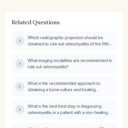
Related Questions
Which radiographic projection should be
obtained to rule out osteomyelitis of the fifth
toe?
What imaging modalities are recommended to
rule out osteomyelitis?
What is the recommended approach to
obtaining a bone culture and treating
osteomyelitis, including empiric antibiotic
selection, dosing, and duration?
What is the next best step in diagnosing
osteomyelitis in a patient with a non-healing
foot ulcer and positive probe-to-bone test?