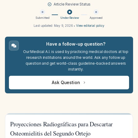
Article Review Status
Submitted
Under Review
Approved
Last updated:
May 9, 2026
•
View editorial policy
Have a follow-up question?
Our Medical A.I. is used by practicing medical doctors at top
research institutions around the world. Ask any follow up
question and get world-class guideline-backed answers
instantly.
Ask Question
Proyecciones Radiográficas para Descartar
Osteomielitis del Segundo Ortejo