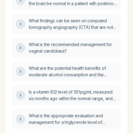
the brain be normal in a patient with posterior
circulation stroke?
What findings can be seen on computed
tomography angiography (CTA) that are not
visible on non‑contrast computed
tomography (CT) of the brain in posterior
What is the recommended management for
circulation stroke?
vaginal candidiasis?
What are the potential health benefits of
moderate alcohol consumption and the
recommended intake limits?
Is a vitamin B12 level of 351 pg/mL measured
six months ago within the normal range, and
does it require supplementation or repeat
testing?
What is the appropriate evaluation and
management for a triglyceride level of
2,174 mg/dL?