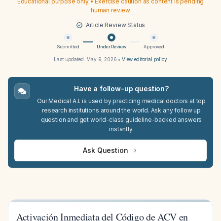
Educational purpose only • Exercise caution as content is pending
human review
Article Review Status
Submitted
Under Review
Approved
Last updated:
May 9, 2026
•
View editorial policy
Have a follow-up question?
Our Medical A.I. is used by practicing medical doctors at top
research institutions around the world. Ask any follow up
question and get world-class guideline-backed answers
instantly.
Ask Question
Activación Inmediata del Código de ACV en