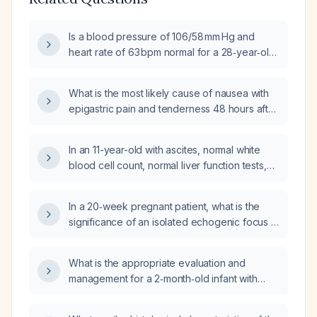
Is a blood pressure of 106/58 mm Hg and
heart rate of 63 bpm normal for a 28‑year‑old
male, and does he need any treatment?
What is the most likely cause of nausea with
epigastric pain and tenderness 48 hours after
coronary artery bypass grafting?
In an 11-year-old with ascites, normal white
blood cell count, normal liver function tests,
and no other findings on CT, what is the
appropriate diagnostic and management
In a 20‑week pregnant patient, what is the
approach for the abdominal pain?
significance of an isolated echogenic focus in
the left ventricle on a level‑2 ultrasound and
how should it be managed?
What is the appropriate evaluation and
management for a 2‑month‑old infant with
severe vomiting?