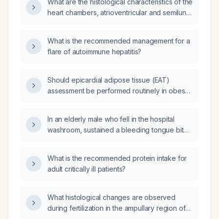
What are the histological characteristics of the
heart chambers, atrioventricular and semilunar
valves, and the maxillary bone and sinus?
What is the recommended management for a
flare of autoimmune hepatitis?
Should epicardial adipose tissue (EAT)
assessment be performed routinely in obese
patients?
In an elderly male who fell in the hospital
washroom, sustained a bleeding tongue bite,
is receiving an unfractionated heparin infusion
for a right internal jugular vein partial thrombus
What is the recommended protein intake for
after placement of a central hemodialysis
adult critically ill patients?
catheter, and now reports chest pain with a
normal ECG, what is the appropriate
management of his anticoagulation and
What histological changes are observed
bleeding?
during fertilization in the ampullary region of
the fallopian tube?