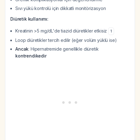
Sıvı yükü kontrolü için dikkatli monitörizasyon
Diüretik kullanımı:
Kreatinin >5 mg/dL'de tiazid diüretikler etkisiz
1
Loop diüretikler tercih edilir (eğer volüm yüklü ise)
Ancak
: Hipernatremide genellikle diüretik
kontrendikedir