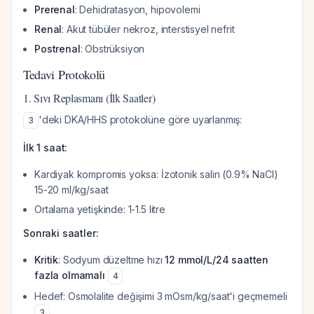
Prerenal
: Dehidratasyon, hipovolemi
Renal
: Akut tübüler nekroz, interstisyel nefrit
Postrenal
: Obstrüksiyon
Tedavi Protokolü
1. Sıvı Replasmanı (İlk Saatler)
'deki DKA/HHS protokolüne göre uyarlanmış:
3
İlk 1 saat:
Kardiyak kompromis yoksa: İzotonik salin (0.9% NaCl)
15-20 ml/kg/saat
Ortalama yetişkinde: 1-1.5 litre
Sonraki saatler:
Kritik
: Sodyum düzeltme hızı
12 mmol/L/24 saatten
fazla olmamalı
4
Hedef: Osmolalite değişimi 3 mOsm/kg/saat'i geçmemeli
3