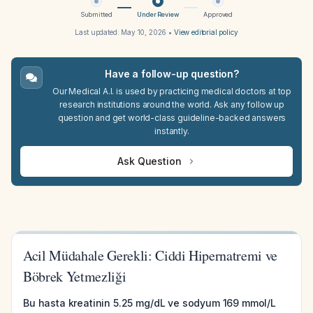
Submitted
Under Review
Approved
Last updated:
May 10, 2026
•
View editorial policy
Have a follow-up question?
Our Medical A.I. is used by practicing medical doctors at top
research institutions around the world. Ask any follow up
question and get world-class guideline-backed answers
instantly.
Ask Question
Acil Müdahale Gerekli: Ciddi Hipernatremi ve
Böbrek Yetmezliği
Bu hasta kreatinin 5.25 mg/dL ve sodyum 169 mmol/L