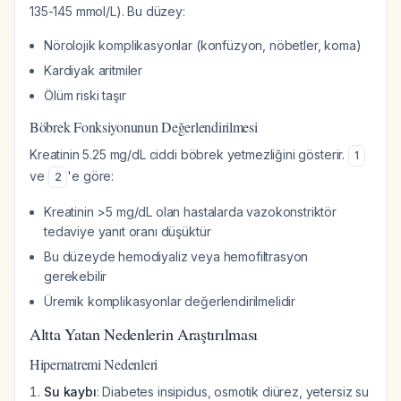
135-145 mmol/L). Bu düzey:
Nörolojik komplikasyonlar (konfüzyon, nöbetler, koma)
Kardiyak aritmiler
Ölüm riski taşır
Böbrek Fonksiyonunun Değerlendirilmesi
Kreatinin 5.25 mg/dL ciddi böbrek yetmezliğini gösterir.
1
ve
'e göre:
2
Kreatinin >5 mg/dL olan hastalarda vazokonstriktör
tedaviye yanıt oranı düşüktür
Bu düzeyde hemodiyaliz veya hemofiltrasyon
gerekebilir
Üremik komplikasyonlar değerlendirilmelidir
Altta Yatan Nedenlerin Araştırılması
Hipernatremi Nedenleri
Su kaybı
: Diabetes insipidus, osmotik diürez, yetersiz su