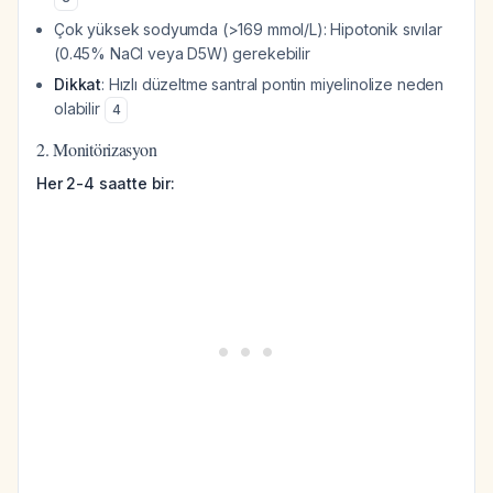
Çok yüksek sodyumda (>169 mmol/L): Hipotonik sıvılar
(0.45% NaCl veya D5W) gerekebilir
Dikkat
: Hızlı düzeltme santral pontin miyelinolize neden
olabilir
4
2. Monitörizasyon
Her 2-4 saatte bir: