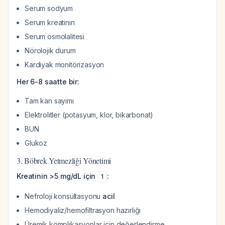
Serum sodyum
Serum kreatinin
Serum osmolalitesi
Nörolojik durum
Kardiyak monitörizasyon
Her 6-8 saatte bir:
Tam kan sayımı
Elektrolitler (potasyum, klor, bikarbonat)
BUN
Glukoz
3. Böbrek Yetmezliği Yönetimi
Kreatinin >5 mg/dL için
:
1
Nefroloji konsültasyonu
acil
Hemodiyaliz/hemofiltrasyon hazırlığı
Üremik komplikasyonlar için değerlendirme