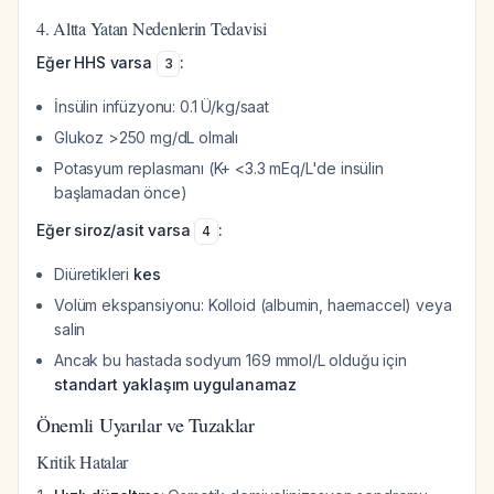
4. Altta Yatan Nedenlerin Tedavisi
Eğer HHS varsa
:
3
İnsülin infüzyonu: 0.1 Ü/kg/saat
Glukoz >250 mg/dL olmalı
Potasyum replasmanı (K+ <3.3 mEq/L'de insülin
başlamadan önce)
Eğer siroz/asit varsa
:
4
Diüretikleri
kes
Volüm ekspansiyonu: Kolloid (albumin, haemaccel) veya
salin
Ancak bu hastada sodyum 169 mmol/L olduğu için
standart yaklaşım uygulanamaz
Önemli Uyarılar ve Tuzaklar
Kritik Hatalar