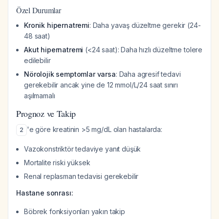
Özel Durumlar
Kronik hipernatremi
: Daha yavaş düzeltme gerekir (24-
48 saat)
Akut hipernatremi
(<24 saat): Daha hızlı düzeltme tolere
edilebilir
Nörolojik semptomlar varsa
: Daha agresif tedavi
gerekebilir ancak yine de 12 mmol/L/24 saat sınırı
aşılmamalı
Prognoz ve Takip
'e göre kreatinin >5 mg/dL olan hastalarda:
2
Vazokonstriktör tedaviye yanıt düşük
Mortalite riski yüksek
Renal replasman tedavisi gerekebilir
Hastane sonrası:
Böbrek fonksiyonları yakın takip