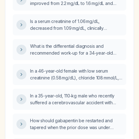
improved from 2.2 mg/dL to 1.6 mg/dL and
serum sodium has risen from 125 mmol/L to
128 mmol/L, what should be the next
Is a serum creatinine of 1.06 mg/dL,
management step?
decreased from 1.09 mg/dL, clinically
significant?
What is the differential diagnosis and
recommended work‑up for a 34‑year‑old
male with a creatinine of 1.46 mg/dL, BUN
19 mg/dL, eGFR 64 mL/min/1.73 m² and
In a 46-year-old female with low serum
otherwise normal labs?
creatinine (0.58 mg/dL), chloride 108 mmol/L,
anion gap 5, and total bilirubin <0.3 mg/dL,
what is the clinical significance and
In a 35-year-old, 110‑kg male who recently
recommended management?
suffered a cerebrovascular accident with
intracerebral hemorrhage, status post
craniectomy and hematoma evacuation, now
How should gabapentin be restarted and
presenting with rising serum creatinine from
tapered when the prior dose was under
0.99 mg/dL to 2.8 mg/dL, hypernatremia
2400 mg per day?
(serum sodium 154 mmol/L), serum potassium