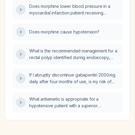
3.93 mmol/L, urine output 1380 mL/24 h, and
Does morphine lower blood pressure in a
who has been taken off mannitol, what is the
myocardial infarction patient receiving
best treatment option to reverse the acute
norepinephrine?
kidney injury?
Does morphine cause hypotension?
What is the recommended management for a
rectal polyp identified during endoscopy,
including removal technique and surveillance
intervals based on pathology?
If I abruptly discontinue gabapentin 2000 mg
daily after four months of use, is my risk of
seizure low?
What antiemetic is appropriate for a
hypotensive patient with a superior
myocardial infarction who is receiving
norepinephrine?