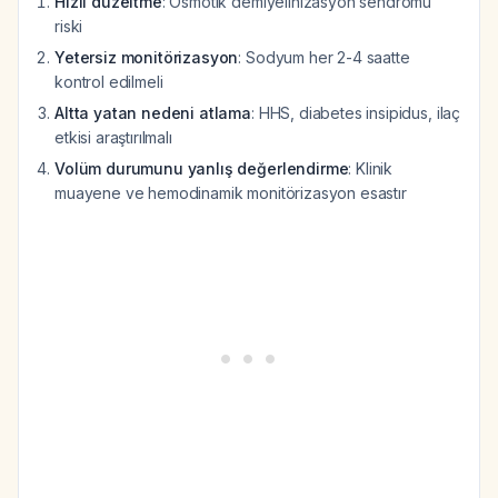
Hızlı düzeltme
: Osmotik demiyelinizasyon sendromu
riski
Yetersiz monitörizasyon
: Sodyum her 2-4 saatte
kontrol edilmeli
Altta yatan nedeni atlama
: HHS, diabetes insipidus, ilaç
etkisi araştırılmalı
Volüm durumunu yanlış değerlendirme
: Klinik
muayene ve hemodinamik monitörizasyon esastır