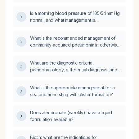
Is a morning blood pressure of 105/54 mm Hg
normal, and what management is
recommended if the patient is asymptomatic?
What is the recommended management of
community-acquired pneumonia in otherwise
healthy children?
What are the diagnostic criteria,
pathophysiology, differential diagnosis, and
comprehensive management—including
pharmacologic (drug of choice, mechanism,
What is the appropriate management for a
dosing, prescription), non‑pharmacologic
sea‑anemone sting with blister formation?
measures, treatment response, potential
complications and their prevention, as well as
prognosis and clinical course—of
Does alendronate (weekly) have a liquid
hypertension in pregnancy?
formulation available?
Biotin: what are the indications for