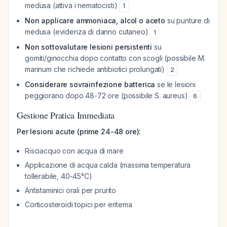
medusa (attiva i nematocisti)
1
Non applicare ammoniaca, alcol o aceto
su punture di
medusa (evidenza di danno cutaneo)
1
Non sottovalutare lesioni persistenti
su
gomiti/ginocchia dopo contatto con scogli (possibile M.
marinum che richiede antibiotici prolungati)
2
Considerare sovrainfezione batterica
se le lesioni
peggiorano dopo 48-72 ore (possibile S. aureus)
6
Gestione Pratica Immediata
Per lesioni acute (prime 24-48 ore):
Risciacquo con acqua di mare
Applicazione di acqua calda (massima temperatura
tollerabile, 40-45°C)
Antistaminici orali per prurito
Corticosteroidi topici per eritema