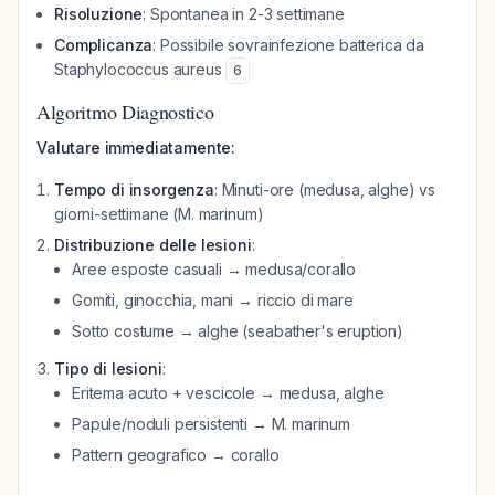
Risoluzione
: Spontanea in 2-3 settimane
Complicanza
: Possibile sovrainfezione batterica da
Staphylococcus aureus
6
Algoritmo Diagnostico
Valutare immediatamente:
Tempo di insorgenza
: Minuti-ore (medusa, alghe) vs
giorni-settimane (M. marinum)
Distribuzione delle lesioni
:
Aree esposte casuali → medusa/corallo
Gomiti, ginocchia, mani → riccio di mare
Sotto costume → alghe (seabather's eruption)
Tipo di lesioni
:
Eritema acuto + vescicole → medusa, alghe
Papule/noduli persistenti → M. marinum
Pattern geografico → corallo