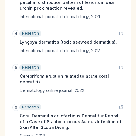
peculiar distribution pattern of lesions in sea
urchin prick reaction revealed.
International journal of dermatology
,
2021
Research
4
Lyngbya dermatitis (toxic seaweed dermatitis).
International journal of dermatology
,
2012
Research
5
Cerebriform eruption related to acute coral
dermatitis.
Dermatology online journal
,
2022
Research
6
Coral Dermatitis or Infectious Dermatitis: Report
of a Case of Staphylococcus Aureus Infection of
Skin After Scuba Diving.
Cureus
,
2018