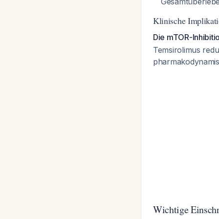
Gesamtüberleb
Klinische Implikat
Die mTOR-Inhibitio
Temsirolimus red
pharmakodynamisch
Wichtige Einsch