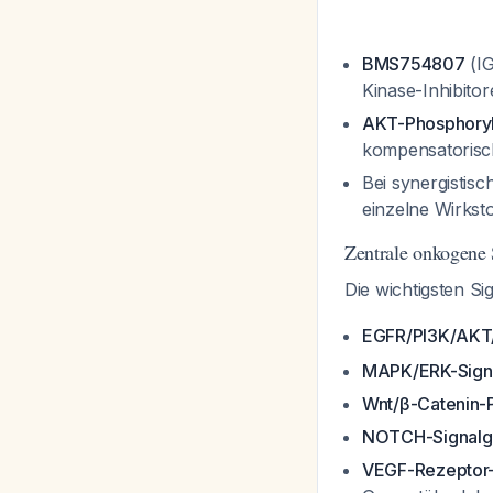
BMS754807
(IG
Kinase-Inhibit
AKT-Phosphoryl
kompensatorisc
Bei synergistis
einzelne Wirkst
Zentrale onkogene
Die wichtigsten 
EGFR/PI3K/AKT
MAPK/ERK-Sign
Wnt/β-Catenin-
NOTCH-Signal
VEGF-Rezeptor