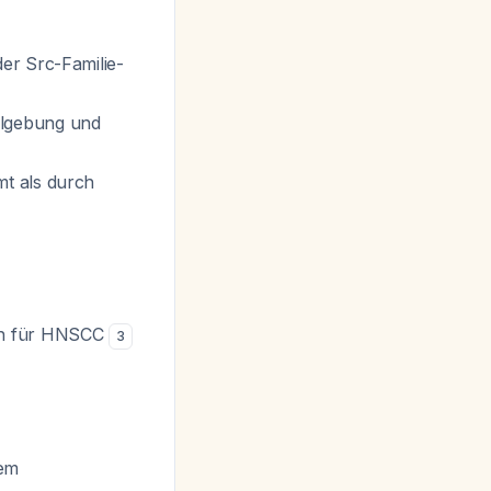
der Src-Familie-
algebung und
mt als durch
isch für HNSCC
3
rem