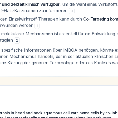
sind derzeit klinisch verfügbar
, um die Wahl eines Wirkstof
pf-Hals-Karzinomen zu informieren
3
egen Einzelwirkstoff-Therapien kann durch
Co-Targeting kom
rwunden werden
1
molekularer Mechanismen ist essentiell für die Entwicklung p
ategien
2
 spezifische Informationen über IMBGA benötigen, könnte e
nen Mechanismus handeln, der in der aktuellen klinischen 
t. Eine Klärung der genauen Terminologie oder des Kontexts wär
ptosis in head and neck squamous cell carcinoma cells by co-inhib
tor-1 receptor signaling and compensatory signaling pathways.