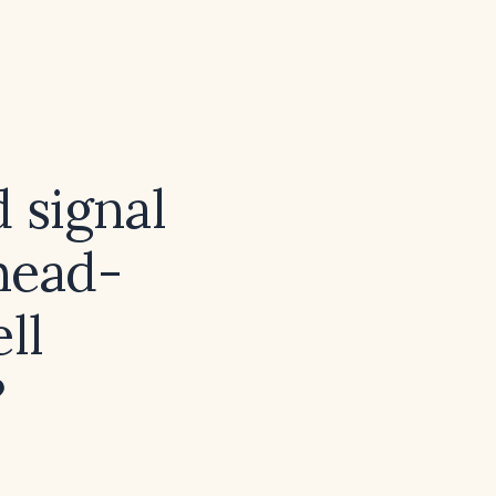
 signal
head-
ll
?