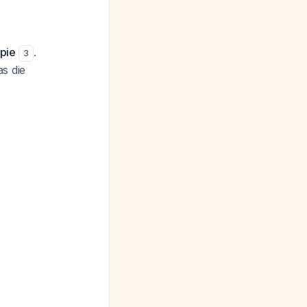
apie
.
3
s die