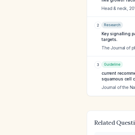
Head & neck
,
20
Research
2
Key signalling 
targets.
The Journal of 
Guideline
3
current recomme
squamous cell c
Journal of the 
Related Quest