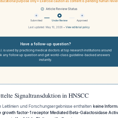
ducational purpose only • Exercise caution as content is pending human revi
Article Review Status
Submitted
Under Review
Approved
Last updated:
May 10, 2026
•
View editorial policy
Have a follow-up question?
I. is used by practicing medical doctors at top research institutions around
sk any follow up question and get world-class guideline-backed answers
instantly.
telte Signaltransduktion in HNSCC
en Leitlinien und Forschungsergebnisse enthalten
keine Inform
e growth factor-1 receptor Mediated Beta-Galactosidase Activ