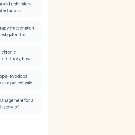
‑old right lateral
ated and is
sphagia or
ic head‑and‑neck
rapy fractionation
is most likely?
estigated for
and neck squamous
 are the major
h chronic
s and their
ted stools, how
alent to the
ig paste, and does
dopa‑levodopa
ack versus regular)
in a patient with
 management for a
history of
arseness following