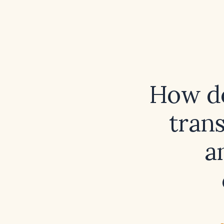
How do
tran
a