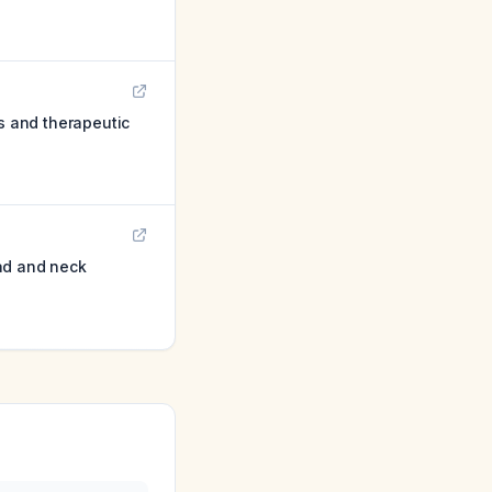
s and therapeutic
ad and neck