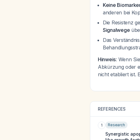
Keine Biomarker 
anderen bei Ko
Die Resistenz g
Signalwege
übe
Das Verständnis 
Behandlungsstr
Hinweis
: Wenn Sie
Abkürzung oder ei
nicht etabliert is
REFERENCES
Research
1
Synergistic apo
like growth fac