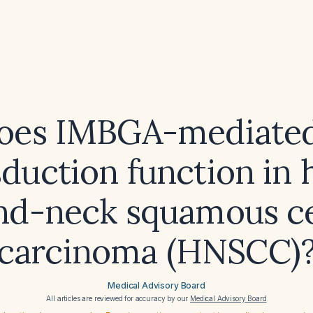
es IMBGA-mediated
sduction function in 
nd-neck squamous ce
carcinoma (HNSCC)
Medical Advisory Board
All articles are reviewed for accuracy by our
Medical Advisory Board