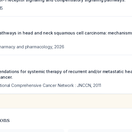
15
pathways in head and neck squamous cell carcinoma: mechanism
pharmacy and pharmacology
,
2026
ndations for systemic therapy of recurrent and/or metastatic he
ancer.
National Comprehensive Cancer Network : JNCCN
,
2011
ions