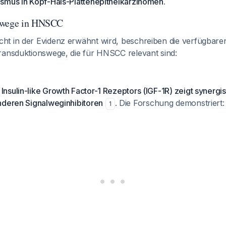
smus in Kopf-Hals-Plattenepithelkarzinomen
.
lwege in HNSCC
t in der Evidenz erwähnt wird, beschreiben die verfügbare
ransduktionswege, die für HNSCC relevant sind:
sulin-like Growth Factor-1 Rezeptors (IGF-1R) zeigt synergist
nderen Signalweginhibitoren
. Die Forschung demonstriert:
1