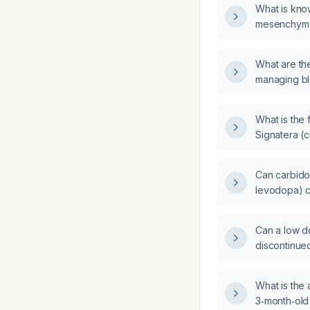
What is kno
mesenchymal‑
and neck sq
What are th
managing b
squamous ce
active arter
What is the 
Signatera (c
Can carbido
levodopa) c
patient with
Can a low d
discontinue
What is the
3‑month‑old 