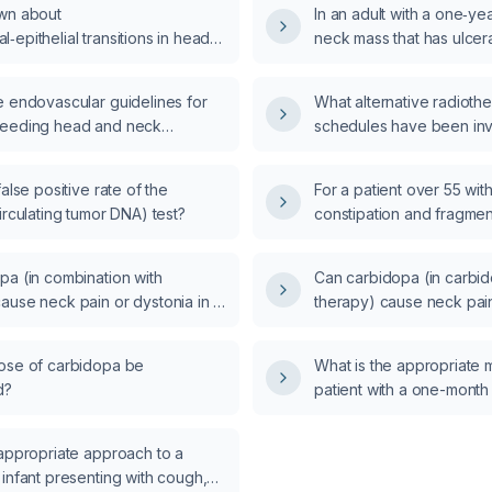
wn about
In an adult with a one‑year
epithelial transitions in head
neck mass that has ulcer
uamous cell carcinoma?
bleeding, but without dy
hoarseness, what specif
e endovascular guidelines for
What alternative radiothe
squamous cell carcinoma 
leeding head and neck
schedules have been inv
ll carcinoma in the absence of
locally advanced head 
ial extravasation?
cell carcinoma, and what
false positive rate of the
For a patient over 55 wit
landmark randomized trial
irculating tumor DNA) test?
constipation and fragmen
outcomes?
many dried figs are equiv
recommended 300 g of f
pa (in combination with
Can carbidopa (in carbi
the type of dried fig (bl
ause neck pain or dystonia in a
therapy) cause neck pain 
matter?
 Parkinson's disease?
Parkinson disease?
ose of carbidopa be
What is the appropriate
d?
patient with a one-month 
persistent cough and ho
bronchitis?
 appropriate approach to a
infant presenting with cough,