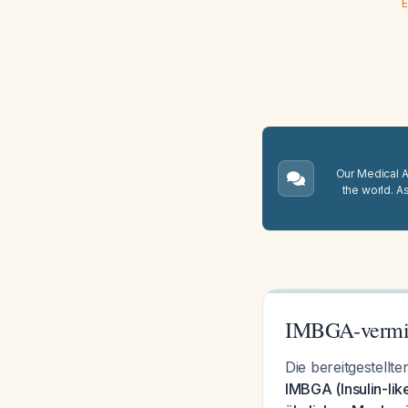
E
Our Medical A.
the world. A
IMBGA-vermit
Die bereitgestellt
IMBGA (Insulin-lik