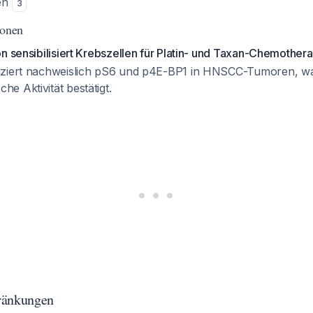
en
3
ionen
n sensibilisiert Krebszellen für Platin- und Taxan-Chemother
uziert nachweislich pS6 und p4E-BP1 in HNSCC-Tumoren, wa
e Aktivität bestätigt.
ränkungen