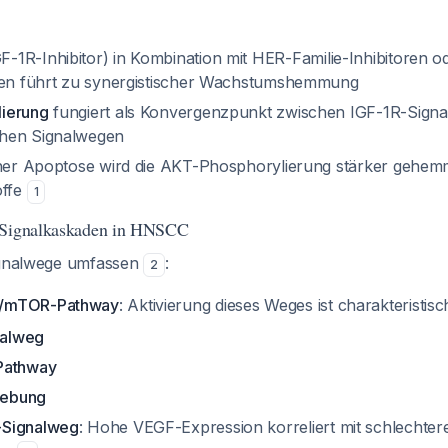
F-1R-Inhibitor) in Kombination mit HER-Familie-Inhibitoren o
oren führt zu synergistischer Wachstumshemmung
ierung
fungiert als Konvergenzpunkt zwischen IGF-1R-Sign
hen Signalwegen
cher Apoptose wird die AKT-Phosphorylierung stärker gehem
offe
1
 Signalkaskaden in HNSCC
Signalwege umfassen
:
2
/mTOR-Pathway
: Aktivierung dieses Weges ist charakterist
alweg
Pathway
gebung
-Signalweg
: Hohe VEGF-Expression korreliert mit schlechte