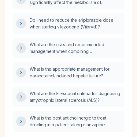
significantly affect the metabolism of
aripiprazole (Abilify)?
Do I need to reduce the aripiprazole dose
when starting vilazodone (Viibryd)?
What are the risks and recommended
management when combining
cyproheptadine with olanzapine (Zyprexa)?
What is the appropriate management for
paracetamol‑induced hepatic failure?
What are the El Escorial criteria for diagnosing
amyotrophic lateral sclerosis (ALS)?
What is the best anticholinergic to treat
drooling in a patient taking olanzapine
(Zyprexa Zydis)?