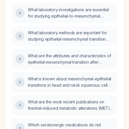
What laboratory investigations are essential
for studying epithelial-to-mesenchymal
transition (EMT) and mesenchymal-to-
epithelial transition (MET) in relation to
What laboratory methods are important for
epidermal growth factor receptor (EGFR)
studying epithelial‑mesenchymal transition
activity in head-and-neck squamous cell
(EMT) and mesenchymal‑epithelial transition
carcinoma (HNSCC)?
(MET) and epidermal growth factor receptor
What are the attributes and characteristics of
(EGFR) activity in head‑and‑neck squamous
epithelial‑mesenchymal transition after
cell carcinoma (HNSCC)?
epidermal growth factor receptor activation in
head and neck squamous cell carcinoma?
What is known about mesenchymal‑epithelial
transitions in head and neck squamous cell
carcinoma?
What are the most recent publications on
thermal‑induced metabolic alterations (MET)
and epithelial‑to‑mesenchymal transition
(EMT) in head‑and‑neck squamous cell
Which serotonergic medications do not
carcinoma (HNSCC)?