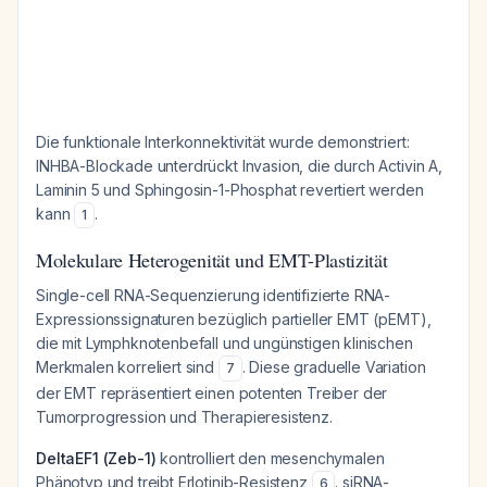
Die funktionale Interkonnektivität wurde demonstriert:
INHBA-Blockade unterdrückt Invasion, die durch Activin A,
Laminin 5 und Sphingosin-1-Phosphat revertiert werden
kann
.
1
Molekulare Heterogenität und EMT-Plastizität
Single-cell RNA-Sequenzierung identifizierte RNA-
Expressionssignaturen bezüglich partieller EMT (pEMT),
die mit Lymphknotenbefall und ungünstigen klinischen
Merkmalen korreliert sind
. Diese graduelle Variation
7
der EMT repräsentiert einen potenten Treiber der
Tumorprogression und Therapieresistenz.
DeltaEF1 (Zeb-1)
kontrolliert den mesenchymalen
Phänotyp und treibt Erlotinib-Resistenz
. siRNA-
6