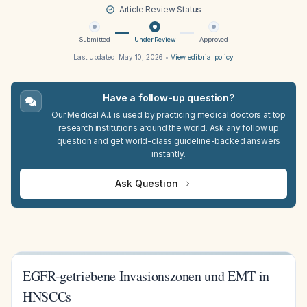
Article Review Status
Submitted
Under Review
Approved
Last updated:
May 10, 2026
•
View editorial policy
Have a follow-up question?
Our Medical A.I. is used by practicing medical doctors at top
research institutions around the world. Ask any follow up
question and get world-class guideline-backed answers
instantly.
Ask Question
EGFR-getriebene Invasionszonen und EMT in
HNSCCs