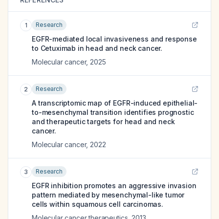
Research
1
EGFR-mediated local invasiveness and response
to Cetuximab in head and neck cancer.
Molecular cancer
,
2025
Research
2
A transcriptomic map of EGFR-induced epithelial-
to-mesenchymal transition identifies prognostic
and therapeutic targets for head and neck
cancer.
Molecular cancer
,
2022
Research
3
EGFR inhibition promotes an aggressive invasion
pattern mediated by mesenchymal-like tumor
cells within squamous cell carcinomas.
Molecular cancer therapeutics
,
2013