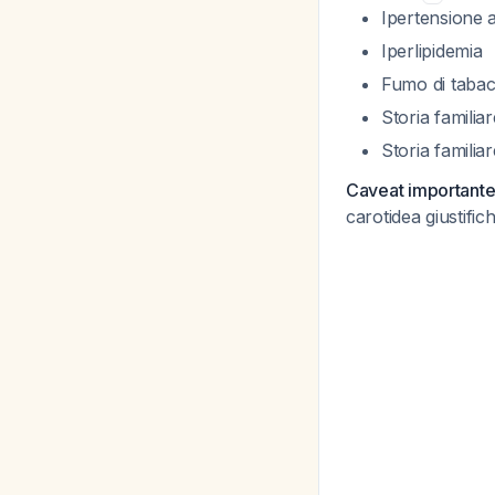
Ipertensione a
Iperlipidemia
Fumo di taba
Storia familia
Storia familia
Caveat important
carotidea giustific