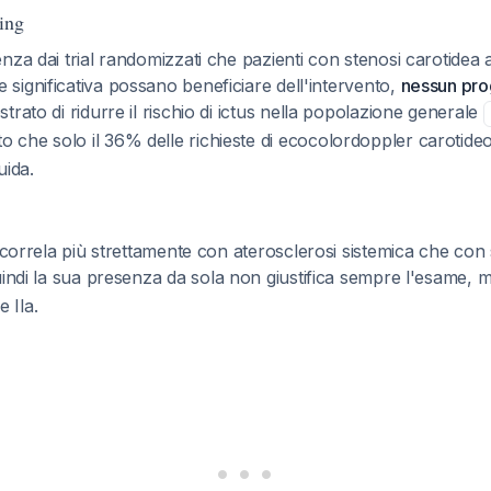
ing
nza dai trial randomizzati che pazienti con stenosi carotidea 
ignificativa possano beneficiare dell'intervento,
nessun pr
trato di ridurre il rischio di ictus nella popolazione generale
 che solo il 36% delle richieste di ecocolordoppler carotide
uida.
correla più strettamente con aterosclerosi sistemica che con 
uindi la sua presenza da sola non giustifica sempre l'esame, m
e IIa.