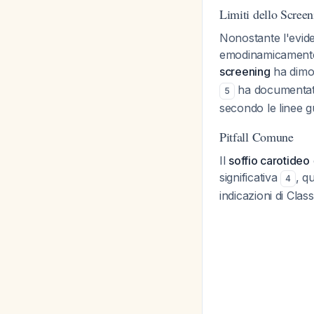
Limiti dello Screen
Nonostante l'evide
emodinamicamente s
screening
ha dimos
ha documentato
5
secondo le linee g
Pitfall Comune
Il
soffio carotideo
significativa
, q
4
indicazioni di Class