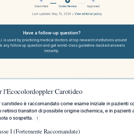
Submitted
Under Review
Approved
Last updated:
May 10, 2026
•
View editorial policy
Have a follow-up question?
I. is used by practicing medical doctors at top research institutions around
sk any follow up question and get world-class guideline-backed answers
instantly.
r l'Ecocolordoppler Carotideo
 carotideo è raccomandato come esame iniziale in pazienti c
 retinici transitori di possibile origine ischemica, e in pazienti
nota o sospetta.
1
lasse I (Fortemente Raccomandate)