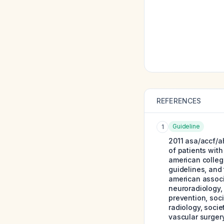
REFERENCES
Guideline
1
2011 asa/accf/a
of patients with
american colleg
guidelines, and
american associ
neuroradiology,
prevention, soci
radiology, socie
vascular surgery