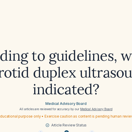
ding to guidelines, w
rotid duplex ultraso
indicated?
Medical Advisory Board
All articles are reviewed for accuracy by our
Medical Advisory Board
ducational purpose only • Exercise caution as content is pending human revi
Article Review Status