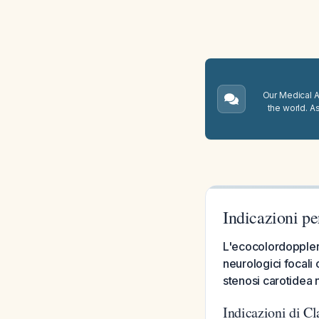
Our Medical A.
the world. A
Indicazioni pe
L'ecocolordoppler
neurologici focali o
stenosi carotidea 
Indicazioni di C