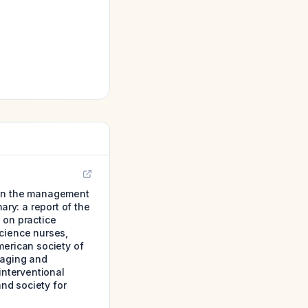
 on the management
ary: a report of the
 on practice
science nurses,
merican society of
maging and
interventional
and society for