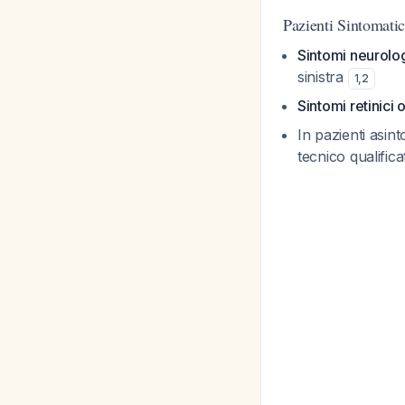
Pazienti Sintomatic
Sintomi neurologi
sinistra
1
,
2
Sintomi retinici o
In pazienti asin
tecnico qualific