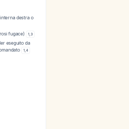
 interna destra o
urosi fugace)
1
,
3
ler eseguito da
accomandato
1
,
4