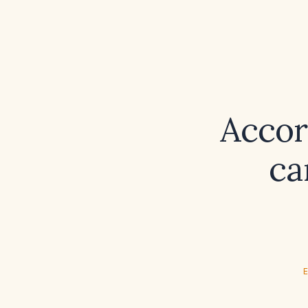
Accor
ca
E