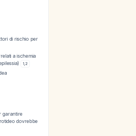
tori di rischio per
relati a ischemia
epilessia)
1
,
2
idea
 garantire
carotideo dovrebbe