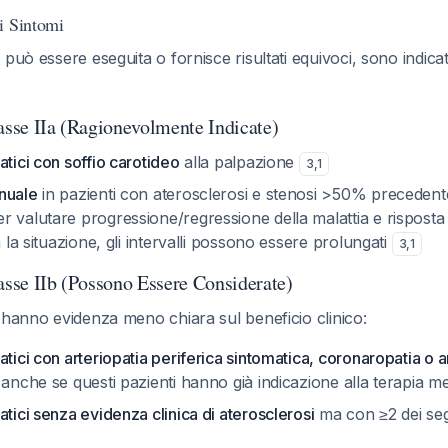
i Sintomi
 può essere eseguita o fornisce risultati equivoci, sono indic
lasse IIa (Ragionevolmente Indicate)
atici con soffio carotideo
alla palpazione
3
,
1
nuale
in pazienti con aterosclerosi e stenosi >50% preceden
 valutare progressione/regressione della malattia e risposta 
a la situazione, gli intervalli possono essere prolungati
3
,
1
asse IIb (Possono Essere Considerate)
 hanno evidenza meno chiara sul beneficio clinico:
atici con arteriopatia periferica sintomatica, coronaropatia o 
 anche se questi pazienti hanno già indicazione alla terapia m
atici senza evidenza clinica di aterosclerosi
ma con ≥2 dei segu