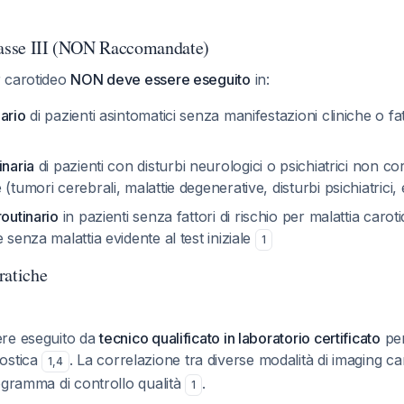
lasse III (NON Raccomandate)
 carotideo
NON deve essere eseguito
in:
ario
di pazienti asintomatici senza manifestazioni cliniche o fat
inaria
di pazienti con disturbi neurologici o psichiatrici non cor
(tumori cerebrali, malattie degenerative, disturbi psichiatrici, 
routinario
in pazienti senza fattori di rischio per malattia carot
 senza malattia evidente al test iniziale
1
ratiche
re eseguito da
tecnico qualificato in laboratorio certificato
per
ostica
. La correlazione tra diverse modalità di imaging 
1
,
4
ogramma di controllo qualità
.
1