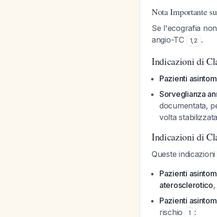
Nota Importante su
Se l'ecografia non
angio-TC
.
1
,
2
Indicazioni di C
Pazienti asintom
Sorveglianza an
documentata, per
volta stabilizzat
Indicazioni di Cl
Queste indicazioni
Pazienti asintom
aterosclerotico
,
Pazienti asintom
rischio
:
1