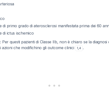
rteriosa
cco
re di primo grado di aterosclerosi manifestata prima dei 60 ann
re di ictus ischemico
e
: Per questi pazienti di Classe IIb, non è chiaro se la diagnosi 
hi azioni che modifichino gli outcome clinici
.
1
,
4