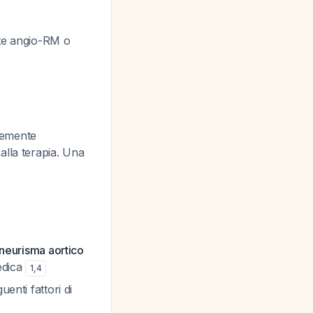
ate angio-RM o
temente
alla terapia. Una
aneurisma aortico
edica
1
,
4
enti fattori di