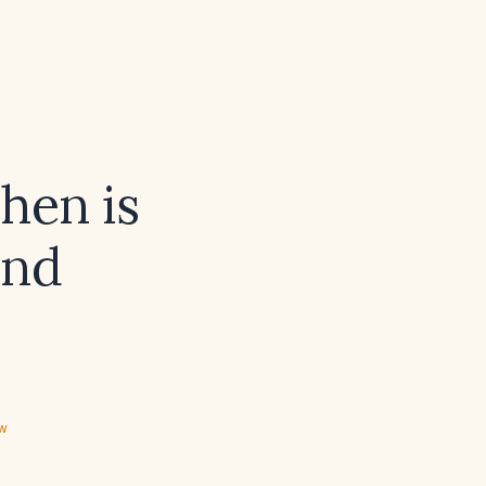
hen is
und
ew