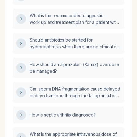
What is the recommended diagnostic
work‑up and treatment plan for a patient with
suspected polyendocrine syndrome?
Should antibiotics be started for
hydronephrosis when there are no clinical or
laboratory signs of infection?
How should an alprazolam (Xanax) overdose
be managed?
Can sperm DNA fragmentation cause delayed
embryo transport through the fallopian tube
and result in ectopic pregnancy in a couple
with tubal damage and male varicocele?
How is septic arthritis diagnosed?
What is the appropriate intravenous dose of