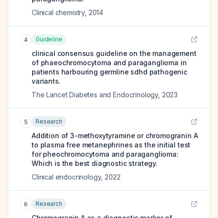
Clinical chemistry
,
2014
Guideline
4
clinical consensus guideline on the management
of phaeochromocytoma and paraganglioma in
patients harbouring germline sdhd pathogenic
variants.
The Lancet Diabetes and Endocrinology
,
2023
Research
5
Addition of 3-methoxytyramine or chromogranin A
to plasma free metanephrines as the initial test
for pheochromocytoma and paraganglioma:
Which is the best diagnostic strategy.
Clinical endocrinology
,
2022
Research
6
Chromogranin A as a diagnostic marker of