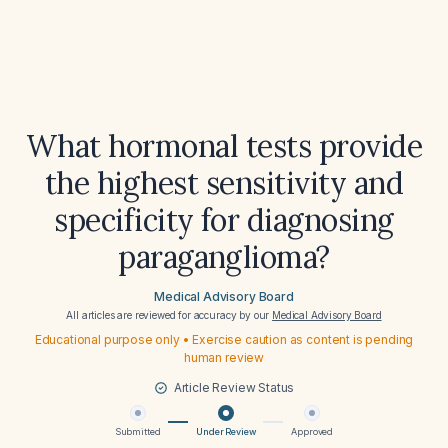
What hormonal tests provide
the highest sensitivity and
specificity for diagnosing
paraganglioma?
Medical Advisory Board
All articles are reviewed for accuracy by our
Medical Advisory Board
Educational purpose only • Exercise caution as content is pending
human review
Article Review Status
Submitted
Under Review
Approved