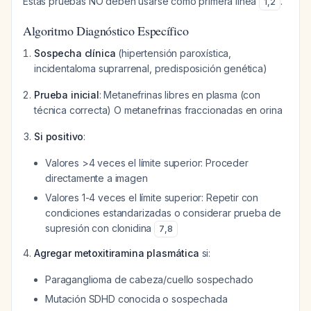
Estas pruebas NO deben usarse como primera línea
.
1
,
2
Algoritmo Diagnóstico Específico
Sospecha clínica
(hipertensión paroxística,
incidentaloma suprarrenal, predisposición genética)
Prueba inicial
: Metanefrinas libres en plasma (con
técnica correcta) O metanefrinas fraccionadas en orina
Si positivo
:
Valores >4 veces el límite superior: Proceder
directamente a imagen
Valores 1-4 veces el límite superior: Repetir con
condiciones estandarizadas o considerar prueba de
supresión con clonidina
7
,
8
Agregar metoxitiramina plasmática
si:
Paraganglioma de cabeza/cuello sospechado
Mutación SDHD conocida o sospechada