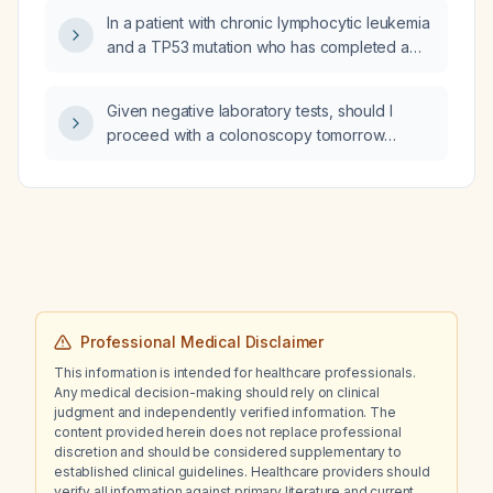
In a patient with chronic lymphocytic leukemia
and a TP53 mutation who has completed a
12‑month course of ibrutinib (Imbruvica) plus
venetoclax (Venclexta) in 2022, should an
Given negative laboratory tests, should I
allogeneic stem‑cell transplant be
proceed with a colonoscopy tomorrow
considered?
because of ileocecal wall edema on
contrast‑enhanced computed tomography
(CECT) and mesenteric lymphadenopathy?
Professional Medical Disclaimer
This information is intended for healthcare professionals.
Any medical decision-making should rely on clinical
judgment and independently verified information. The
content provided herein does not replace professional
discretion and should be considered supplementary to
established clinical guidelines. Healthcare providers should
verify all information against primary literature and current