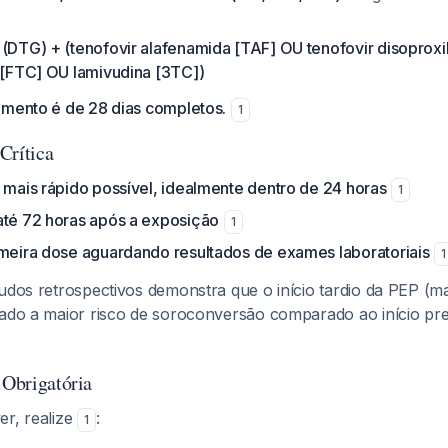
 (DTG) + (tenofovir alafenamida [TAF] OU tenofovir disoproxi
a [FTC] OU lamivudina [3TC])
amento é de 28 dias completos.
1
Crítica
 mais rápido possível, idealmente dentro de 24 horas
1
até 72 horas após a exposição
1
imeira dose aguardando resultados de exames laboratoriais
1
tudos retrospectivos demonstra que o início tardio da PEP (m
iado a maior risco de soroconversão comparado ao início p
 Obrigatória
er, realize
:
1