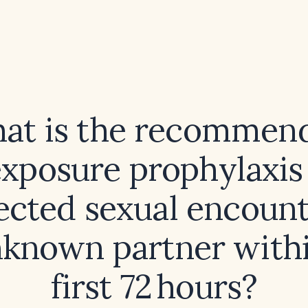
at is the recommen
exposure prophylaxis 
ected sexual encount
nknown partner withi
first 72 hours?