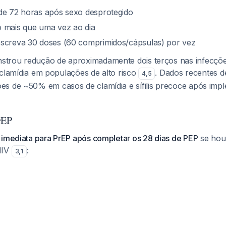
 de 72 horas após sexo desprotegido
o mais que uma vez ao dia
escreva 30 doses (60 comprimidos/cápsulas) por vez
trou redução de aproximadamente dois terços nas infecçõ
 e clamídia em populações de alto risco
. Dados recentes d
4
,
5
s de ~50% em casos de clamídia e sífilis precoce após imp
rEP
 imediata para PrEP após completar os 28 dias de PEP
se houv
HIV
:
3
,
1