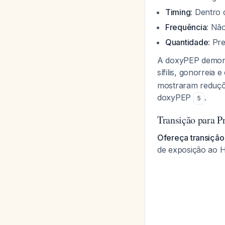
Timing
: Dentro
Frequência
: Nã
Quantidade
: Pr
A doxyPEP demons
sífilis, gonorreia
mostraram reduçõe
doxyPEP
.
5
Transição para P
Ofereça transição
de exposição ao 