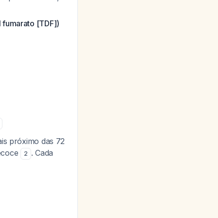
l fumarato [TDF])
ais próximo das 72
recoce
. Cada
2