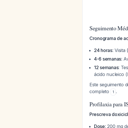
Seguimento Médi
Cronograma de a
24 horas
: Visit
4-6 semanas
: A
12 semanas
: Te
ácido nucleico 
Este seguimento d
completo
.
1
Profilaxia para 
Prescreva doxicic
Dose
: 200 mg de