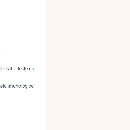
s
orial + teste de
nela imunológica