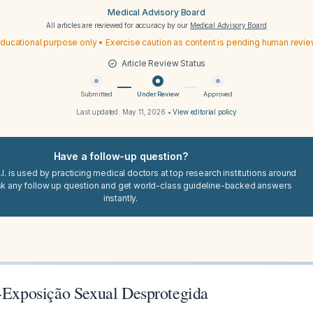
Medical Advisory Board
All articles are reviewed for accuracy by our
Medical Advisory Board
ducational purpose only • Exercise caution as content is pending human revi
Article Review Status
Submitted
Under Review
Approved
Last updated:
May 11, 2026
•
View editorial policy
Have a follow-up question?
I. is used by practicing medical doctors at top research institutions around
sk any follow up question and get world-class guideline-backed answers
instantly.
s-Exposição Sexual Desprotegida