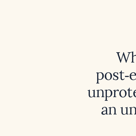
Wh
post‑
unprot
an u