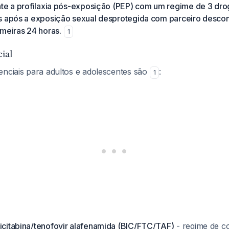
te a profilaxia pós-exposição (PEP) com um regime de 3 droga
s após a exposição sexual desprotegida com parceiro desco
meiras 24 horas.
1
ial
enciais para adultos e adolescentes são
:
1
ricitabina/tenofovir alafenamida (BIC/FTC/TAF)
- regime de c