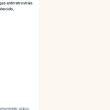
s antirretrovirais
nhecido,
omprimido único,