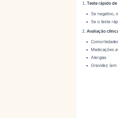
Teste rápido de
Se negativo, 
Se o teste rá
Avaliação clínic
Comorbidades 
Medicações at
Alergias
Gravidez (em