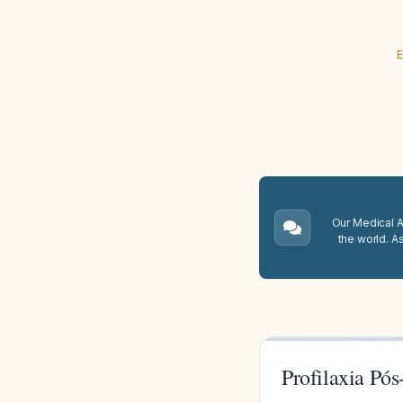
E
Our Medical A.
the world. A
Profilaxia Pó