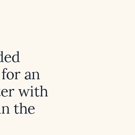
ded
for an
er with
n the