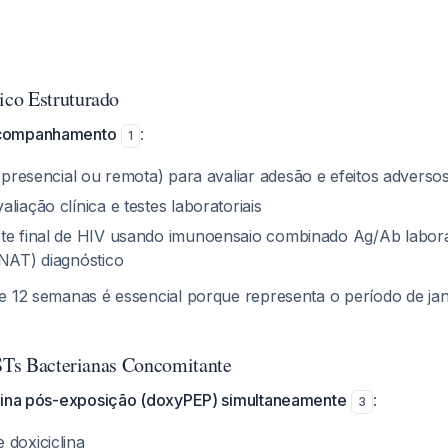
co Estruturado
companhamento
:
1
a (presencial ou remota) para avaliar adesão e efeitos adverso
valiação clínica e testes laboratoriais
ste final de HIV usando imunoensaio combinado Ag/Ab laborat
(NAT) diagnóstico
e 12 semanas é essencial porque representa o período de ja
ISTs Bacterianas Concomitante
lina pós-exposição (doxyPEP) simultaneamente
:
3
 doxiciclina