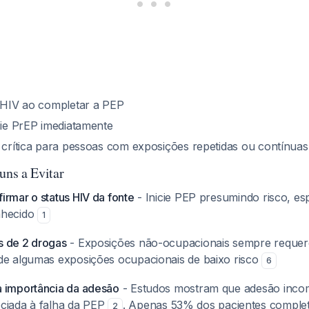
e HIV ao completar a PEP
icie PrEP imediatamente
é crítica para pessoas com exposições repetidas ou contínuas
ns a Evitar
irmar o status HIV da fonte
- Inicie PEP presumindo risco, e
nhecido
1
s de 2 drogas
- Exposições não-ocupacionais sempre requer
de algumas exposições ocupacionais de baixo risco
6
 importância da adesão
- Estudos mostram que adesão incom
ciada à falha da PEP
. Apenas 53% dos pacientes comple
2