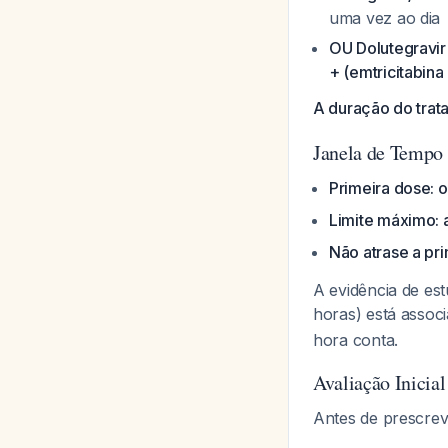
uma vez ao dia
OU Dolutegravir
+ (emtricitabin
A duração do trat
Janela de Tempo 
Primeira dose: o
Limite máximo: 
Não atrase a pr
A evidência de es
horas) está assoc
hora conta.
Avaliação Inicial
Antes de prescrev