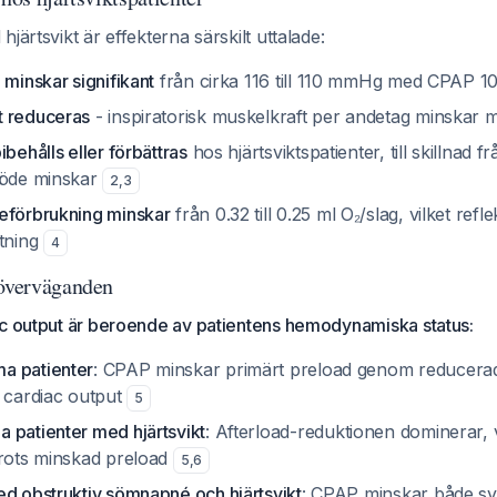
järtsvikt är effekterna särskilt uttalade:
 minskar signifikant
från cirka 116 till 110 mmHg med CPAP 
t reduceras
- inspiratorisk muskelkraft per andetag minskar
ibehålls eller förbättras
hos hjärtsviktspatienter, till skillnad fr
löde minskar
2
,
3
eförbrukning minskar
från 0.32 till 0.25 ml O₂/slag, vilket ref
stning
4
 överväganden
ac output är beroende av patientens hemodynamiska status:
a patienter
: CPAP minskar primärt preload genom reducerad
a cardiac output
5
 patienter med hjärtsvikt
: Afterload-reduktionen dominerar, 
trots minskad preload
5
,
6
ed obstruktiv sömnapné och hjärtsvikt
: CPAP minskar både sys