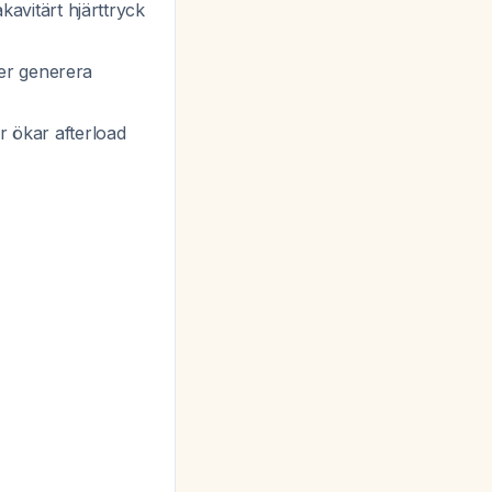
kavitärt hjärttryck
er generera
ar
ökar
afterload