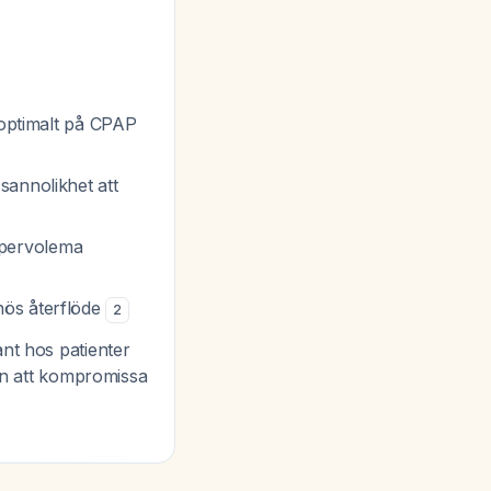
 optimalt på CPAP
sannolikhet att
ypervolema
ös återflöde
2
nt hos patienter
tan att kompromissa