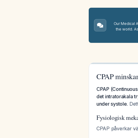
Our Medical A.
the world. A
CPAP minskar
CPAP (Continuous 
det intratorakala 
under systole.
Dett
Fysiologisk mek
CPAP påverkar vän