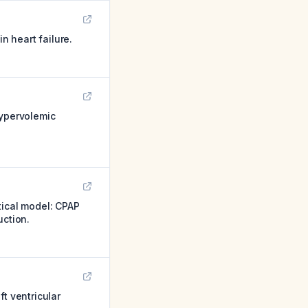
 heart failure.
hypervolemic
tical model: CPAP
uction.
t ventricular