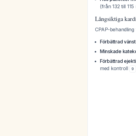
(från 132 till 
Långsiktiga kardi
CPAP-behandling v
Förbättrad väns
Minskade katek
Förbättrad ejekt
med kontroll
9