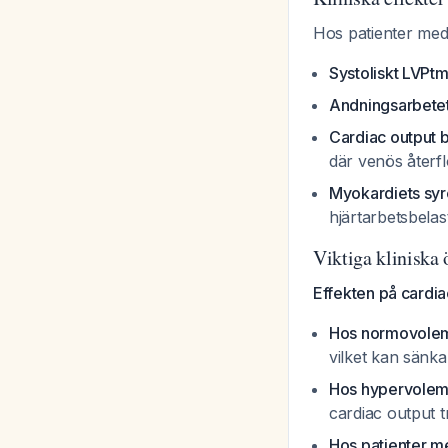
Hos patienter med h
Systoliskt LVPtm
Andningsarbete
Cardiac output b
där venös återf
Myokardiets syr
hjärtarbetsbela
Viktiga kliniska
Effekten på cardi
Hos normovolem
vilket kan sänk
Hos hypervolema
cardiac output 
Hos patienter m