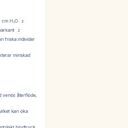
10 cm H₂O
2
 markant
2
ån friska individer
lekterar minskad
 venös återflöde,
vilket kan
öka
toliskt blodtryck