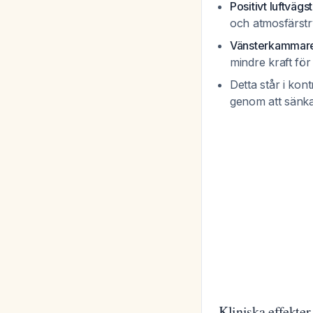
Positivt luftväg
och atmosfärst
Vänsterkammaren
mindre kraft fö
Detta står i kon
genom att sänka 
Kliniska effekter