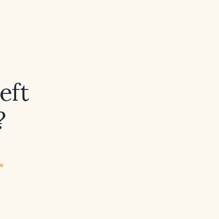
eft
?
ew