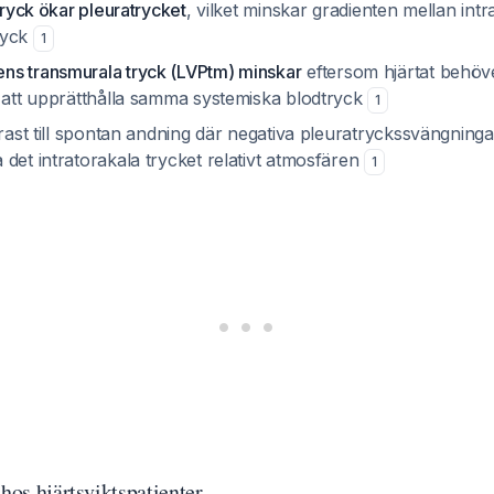
stryck ökar pleuratrycket
, vilket minskar gradienten mellan intra
ryck
1
s transmurala tryck (LVPtm) minskar
eftersom hjärtat behöv
r att upprätthålla samma systemiska blodtryck
1
trast till spontan andning där negativa pleuratryckssvängning
det intratorakala trycket relativt atmosfären
1
 hos hjärtsviktspatienter