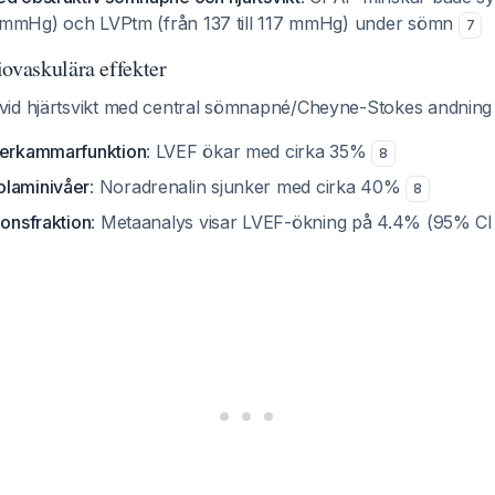
115 mmHg) och LVPtm (från 137 till 117 mmHg) under sömn
7
ovaskulära effekter
id hjärtsvikt med central sömnapné/Cheyne-Stokes andning 
terkammarfunktion
: LVEF ökar med cirka 35%
8
olaminivåer
: Noradrenalin sjunker med cirka 40%
8
ionsfraktion
: Metaanalys visar LVEF-ökning på 4.4% (95% CI 