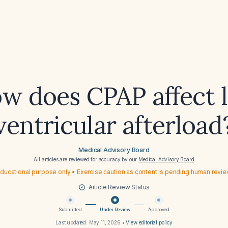
w does CPAP affect l
ventricular afterload
Medical Advisory Board
All articles are reviewed for accuracy by our
Medical Advisory Board
ducational purpose only • Exercise caution as content is pending human revi
Article Review Status
Submitted
Under Review
Approved
Last updated:
May 11, 2026
•
View editorial policy