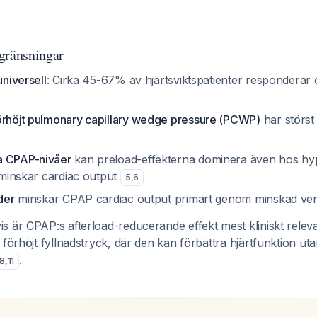
gränsningar
universell
: Cirka 45-67% av hjärtsviktspatienter responderar
örhöjt pulmonary capillary wedge pressure (PCWP)
har störst 
a CPAP-nivåer
kan preload-effekterna dominera även hos h
t minskar cardiac output
5
,
6
der
minskar CPAP cardiac output primärt genom minskad ven
 är CPAP:s afterload-reducerande effekt mest kliniskt releva
 förhöjt fyllnadstryck, där den kan förbättra hjärtfunktion u
.
8
,
11