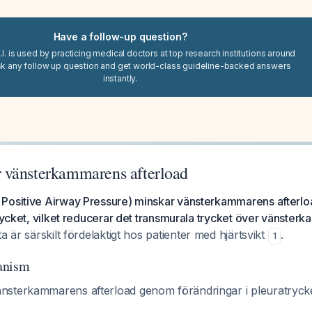
Have a follow-up question?
I. is used by practicing medical doctors at top research institutions around
sk any follow up question and get world-class guideline-backed answers
instantly.
 vänsterkammarens afterload
Positive Airway Pressure) minskar vänsterkammarens afterlo
trycket, vilket reducerar det transmurala trycket över vänst
a är särskilt fördelaktigt hos patienter med hjärtsvikt
.
1
anism
sterkammarens afterload genom förändringar i pleuratrycke