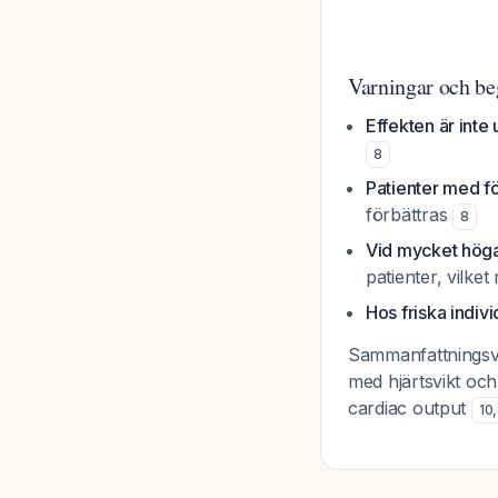
Varningar och be
Effekten är inte 
8
Patienter med f
förbättras
8
Vid mycket hög
patienter, vilke
Hos friska indivi
Sammanfattningsvis
med hjärtsvikt och
cardiac output
10
,