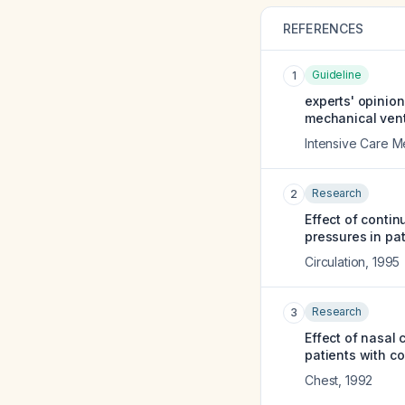
REFERENCES
Guideline
1
experts' opinio
mechanical vent
Intensive Care M
Research
2
Effect of contin
pressures in pat
Circulation
,
1995
Research
3
Effect of nasal
patients with co
Chest
,
1992