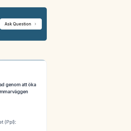
Ask Question
ad genom att öka
erkammarväggen
t (Ppl):