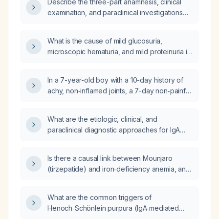
Describe the three-part anamnesis, clinical
examination, and paraclinical investigations
for IgA vasculitis (Henoch‑Schönlein purpura)
in a child.
What is the cause of mild glucosuria,
microscopic hematuria, and mild proteinuria in
a 7‑year‑old boy with recent
Henoch‑Schönlein purpura (IgA vasculitis),
In a 7-year-old boy with a 10-day history of
normal serum creatinine, and no
achy, non‑inflamed joints, a 7-day non‑painful
hypertension?
rash that began urticarial and progressed to
palpable purpuric lesions on the legs,
What are the etiologic, clinical, and
buttocks, and posterior arms, colicky
paraclinical diagnostic approaches for IgA
abdominal pain, a recent upper‑respiratory
vasculitis (Henoch‑Schönlein purpura) in
infection, and normal laboratory studies
children?
including a negative urinalysis, what is the
Is there a causal link between Mounjaro
most likely diagnosis?
(tirzepatide) and iron‑deficiency anemia, and
should Mounjaro be started only after the
anemia has been treated and iron stores
What are the common triggers of
repleted?
Henoch‑Schönlein purpura (IgA‑mediated
small‑vessel vasculitis)?