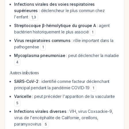
Infections virales des voies respiratoires
supérieures
: déclencheur le plus commun chez
l'enfant
1
,
3
Streptocoque β-hémolytique du groupe A
: agent
bactérien historiquement le plus associé
1
Virus respiratoires communs
: rôle important dans la
pathogenèse
1
Mycoplasma pneumoniae
: peut déclencher la maladie
4
Autres infections
SARS-CoV-2
: identifié comme facteur déclenchant
principal pendant la pandémie COVID-19
1
Varicelle
: peut précéder l'apparition de la vascularite
5
Infections virales diverses
: VIH, virus Coxsackie-9,
virus de l'encéphalite de Californie, oreillons,
paramyxovirus
5