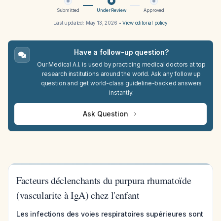
Submitted
Under Review
Approved
Last updated:
May 13, 2026
•
View editorial policy
Have a follow-up question?
Our Medical A.I. is used by practicing medical doctors at top
research institutions around the world. Ask any follow up
question and get world-class guideline-backed answers
instantly.
Ask Question
Facteurs déclenchants du purpura rhumatoïde
(vascularite à IgA) chez l'enfant
Les infections des voies respiratoires supérieures sont