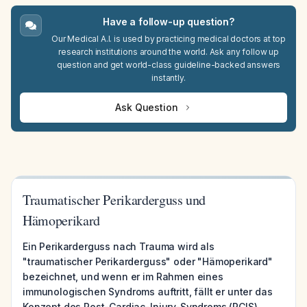
Have a follow-up question?
Our Medical A.I. is used by practicing medical doctors at top
research institutions around the world. Ask any follow up
question and get world-class guideline-backed answers
instantly.
Ask Question
Traumatischer Perikarderguss und
Hämoperikard
Ein Perikarderguss nach Trauma wird als
"traumatischer Perikarderguss" oder "Hämoperikard"
bezeichnet, und wenn er im Rahmen eines
immunologischen Syndroms auftritt, fällt er unter das
Konzept des Post-Cardiac-Injury-Syndroms (PCIS).