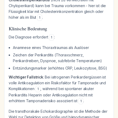
Chyloperikard) kann bei Trauma vorkommen - hier ist die
Flüssigkeit klar mit Cholesterinkonzentration gleich oder
höher als im Blut
.
1
Klinische Bedeutung
Die Diagnose erfordert
:
1
Anamnese eines Thoraxtraumas als Auslöser
Zeichen der Perikarditis (Thoraxschmerz,
Perikardreiben, Dyspnoe, subfebrile Temperaturen)
Entzündungsmarker (erhöhtes CRP, Leukozytose, BSG)
Wichtiger Fallstrick
: Bei iatrogenen Perikardergüssen ist
volle Antikoagulation ein Risikofaktor für Tamponade und
Komplikationen
, während bei spontaner akuter
1
Perikarditis Heparin oder Antikoagulation nicht mit
erhöhtem Tamponaderisiko assoziiert ist
.
1
Die transthorakale Echokardiographie ist die Methode der
Wahl zur Detektion von Größe und hämodynamischer