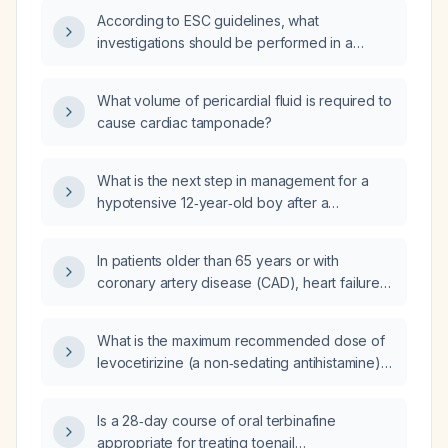
According to ESC guidelines, what
investigations should be performed in a
patient with severe pre‑tamponade
pericardial effusion?
What volume of pericardial fluid is required to
cause cardiac tamponade?
What is the next step in management for a
hypotensive 12‑year‑old boy after a
high‑speed bicycle collision with a positive
pericardial FAST indicating pericardial
In patients older than 65 years or with
effusion?
coronary artery disease (CAD), heart failure
(HF), chronic kidney disease (CKD), chest
discomfort, or abnormal electrocardiogram
What is the maximum recommended dose of
(ECG) undergoing abdominal aortic aneurysm
levocetirizine (a non‑sedating antihistamine)
repair, what is the clinical significance and
for adults and children?
indication of measuring pre‑operative
troponin I?
Is a 28‑day course of oral terbinafine
appropriate for treating toenail