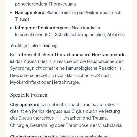
penetrierendem Thoraxtrauma
Hämoperikard
: Blutansammlung im Perikardraum nach
Trauma
Iatrogener Perikarderguss
: Nach kardialen
Interventionen (PCI, Schrittmacherimplantation, Ablation)
Wichtige Unterscheidung
Bei
offensichtlichem Thoraxtrauma mit Herztamponade
ist das Ausmaß des Traumas selbst die Hauptursache des
Syndroms, nicht primär eine immunologische Reaktion
.
1
Dies unterscheidet sich vom klassischen PCIS nach
Myokardinfarkt oder Herzchirurgie.
Spezielle Formen
Chyloperikard
kann ebenfalls nach Trauma auftreten -
dies ist ein Perikarderguss aus Chylus durch Verletzung
des Ductus thoracicus
. Ursachen sind Trauma,
1
Chirurgie, Bestrahlung oder Thrombose der V. subclavia.
Cholesterinperikarditis
(nicht zu verwechseln mit