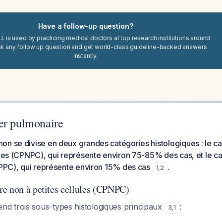
Have a follow-up question?
I. is used by practicing medical doctors at top research institutions around
sk any follow up question and get world-class guideline-backed answers
instantly.
er pulmonaire
on se divise en deux grandes catégories histologiques : le c
ules (CPNPC), qui représente environ 75-85% des cas, et le c
CPPC), qui représente environ 15% des cas
.
1
,
2
e non à petites cellules (CPNPC)
 trois sous-types histologiques principaux
:
3
,
1