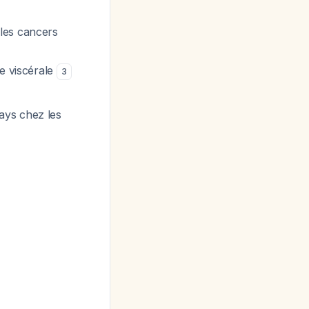
les cancers
re viscérale
3
ays chez les