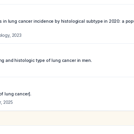
ns in lung cancer incidence by histological subtype in 2020: a po
ology
,
2023
ng and histologic type of lung cancer in men.
of lung cancer].
r
,
2025