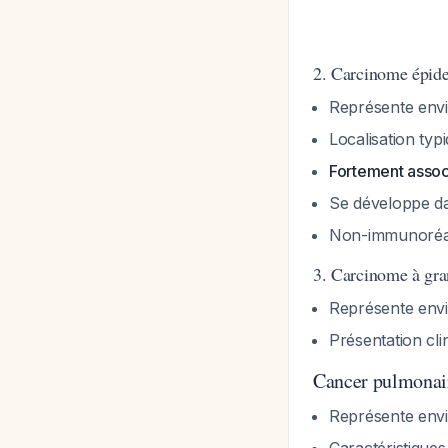
2. Carcinome épid
Représente env
Localisation ty
Fortement assoc
Se développe da
Non-immunoréac
3. Carcinome à gra
Représente env
Présentation cli
Cancer pulmonair
Représente env