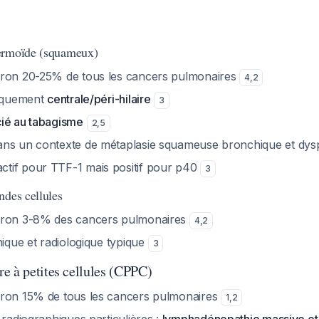
ermoïde (squameux)
iron 20-25% de tous les cancers pulmonaires
4
,
2
piquement
centrale/péri-hilaire
3
ié au tabagisme
2
,
5
ns un contexte de métaplasie squameuse bronchique et dys
tif pour TTF-1 mais positif pour p40
3
ndes cellules
iron 3-8% des cancers pulmonaires
4
,
2
nique et radiologique typique
3
e à petites cellules (CPPC)
iron 15% de tous les cancers pulmonaires
1
,
2