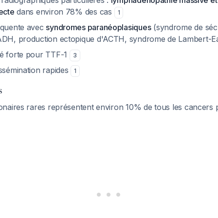
 radiographiques particulières :
lymphadénopathie massive et 
ecte
dans environ 78% des cas
1
équente avec
syndromes paranéoplasiques
(syndrome de séc
'ADH, production ectopique d'ACTH, syndrome de Lambert-E
é forte pour TTF-1
3
issémination rapides
1
s
naires rares représentent environ 10% de tous les cancers 