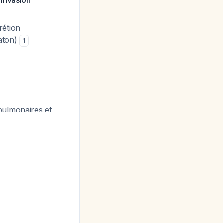
invasion
rétion
aton)
1
pulmonaires et