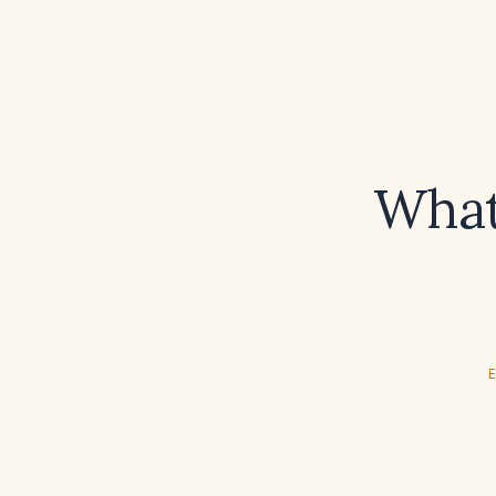
What 
E