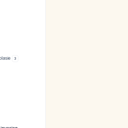
plasie
3