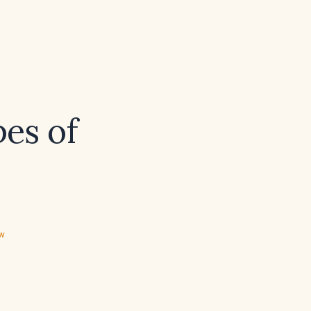
pes of
ew