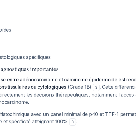
oïdes
istologiques spécifiques
iagnostiques importantes
récise entre adénocarcinome et carcinome épidermoïde est 
lons tissulaires ou cytologiques
(Grade 1B)
. Cette différenc
3
 directement les décisions thérapeutiques, notamment l'accès
énocarcinome.
istochimique avec un panel minimal de p40 et TTF-1 permet c
té et spécificité atteignant 100%
.
3