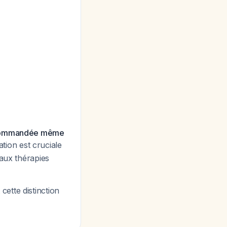
recommandée même
iation est cruciale
 aux thérapies
ette distinction