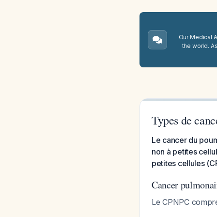
Our Medical A.
the world. A
Types de canc
Le cancer du poum
non à petites cell
petites cellules (
Cancer pulmonair
Le CPNPC comprend