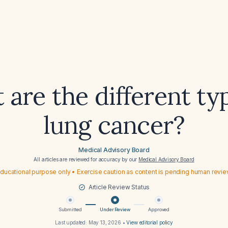
are the different ty
lung cancer?
Medical Advisory Board
All articles are reviewed for accuracy by our
Medical Advisory Board
ducational purpose only • Exercise caution as content is pending human revi
Article Review Status
Submitted
Under Review
Approved
Last updated:
May 13, 2026
•
View editorial policy