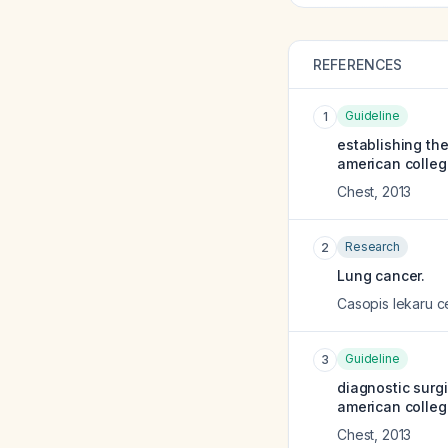
REFERENCES
Guideline
1
establishing th
american colleg
Chest
,
2013
Research
2
Lung cancer.
Casopis lekaru 
Guideline
3
diagnostic surg
american colleg
Chest
,
2013