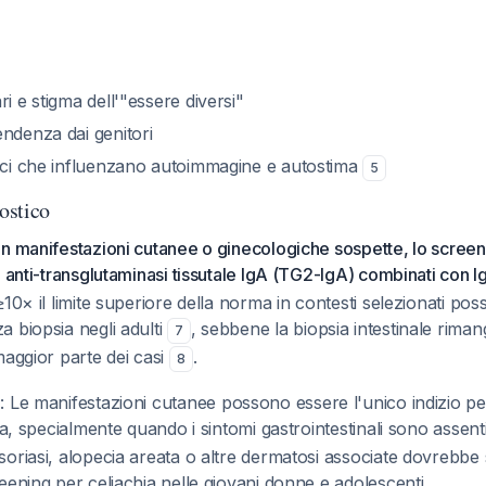
ri e stigma dell'"essere diversi"
ndenza dai genitori
gici che influenzano autoimmagine e autostima
5
ostico
on manifestazioni cutanee o ginecologiche sospette, lo scree
 anti-transglutaminasi tissutale IgA (TG2-IgA) combinati con Ig
≥10× il limite superiore della norma in contesti selezionati p
 biopsia negli adulti
, sebbene la biopsia intestinale rima
7
maggior parte dei casi
.
8
e
: Le manifestazioni cutanee possono essere l'unico indizio pe
ia, specialmente quando i sintomi gastrointestinali sono assent
oriasi, alopecia areata o altre dermatosi associate dovrebbe
eening per celiachia nelle giovani donne e adolescenti.