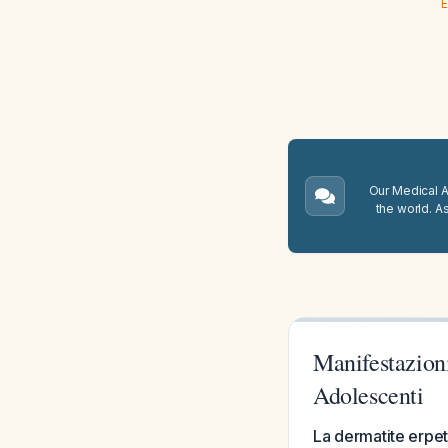
E
Our Medical A.
the world. A
Manifestazion
Adolescenti
La dermatite erpet