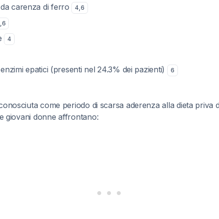
da carenza di ferro
4
,
6
,
6
le
4
 enzimi epatici (presenti nel 24.3% dei pazienti)
6
a
conosciuta come periodo di scarsa aderenza alla dieta priva 
Le giovani donne affrontano: