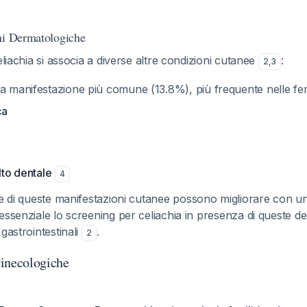
ni Dermatologiche
eliachia si associa a diverse altre condizioni cutanee
:
2
,
3
a manifestazione più comune (13.8%), più frequente nelle f
ca
lto dentale
4
e di queste manifestazioni cutanee possono migliorare con una
essenziale lo screening per celiachia in presenza di queste d
gastrointestinali
.
2
inecologiche