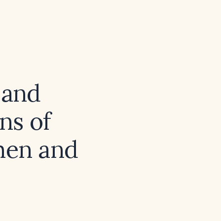
 and
ns of
men and