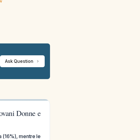
ew
Ask Question
iovani Donne e
a (16%), mentre le