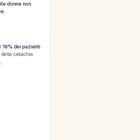
elle donne non
le.
el
16% dei pazienti
della celiachia
.