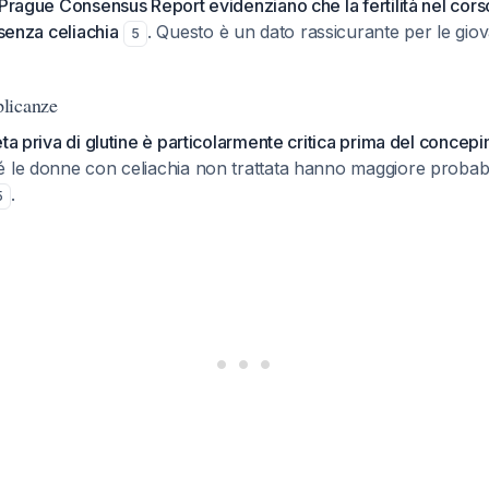
Prague Consensus Report evidenziano che la fertilità nel corso 
 senza celiachia
. Questo è un dato rassicurante per le gio
5
licanze
eta priva di glutine è particolarmente critica prima del concep
é le donne con celiachia non trattata hanno maggiore probabilit
.
5