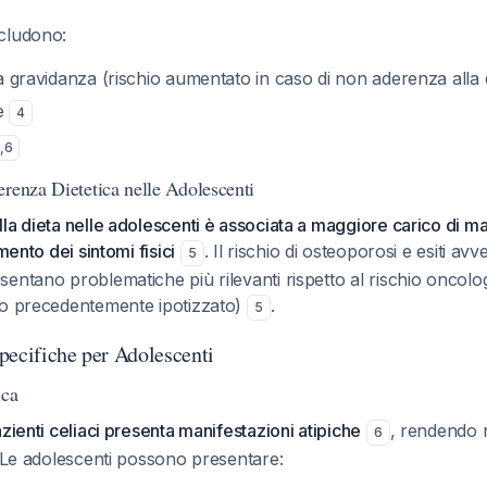
cludono:
lla gravidanza (rischio aumentato in caso di non aderenza alla 
le
4
,
6
renza Dietetica nelle Adolescenti
la dieta nelle adolescenti è associata a maggiore carico di ma
mento dei sintomi fisici
. Il rischio di osteoporosi e esiti avve
5
entano problematiche più rilevanti rispetto al rischio oncolo
to precedentemente ipotizzato)
.
5
pecifiche per Adolescenti
ica
ienti celiaci presenta manifestazioni atipiche
, rendendo 
6
. Le adolescenti possono presentare: