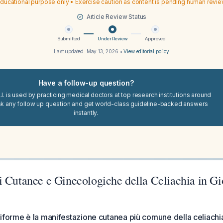
ducational purpose only • Exercise caution as content is pending human revi
Article Review Status
Submitted
Under Review
Approved
Last updated:
May 13, 2026
•
View editorial policy
Have a follow-up question?
I. is used by practicing medical doctors at top research institutions around
sk any follow up question and get world-class guideline-backed answers
instantly.
i Cutanee e Ginecologiche della Celiachia in G
iforme è la manifestazione cutanea più comune della celiachi