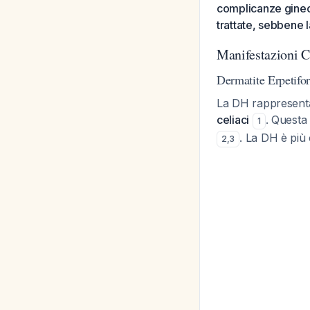
complicanze gineco
trattate, sebbene 
Manifestazioni C
Dermatite Erpetif
La DH rappresenta
celiaci
. Questa
1
. La DH è più
2
,
3