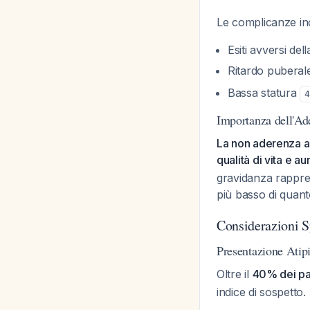
Le complicanze in
Esiti avversi de
Ritardo pubera
Bassa statura
4
Importanza dell'Ade
La non aderenza al
qualità di vita e au
gravidanza rappres
più basso di quan
Considerazioni S
Presentazione Atip
Oltre il
40% dei paz
indice di sospetto