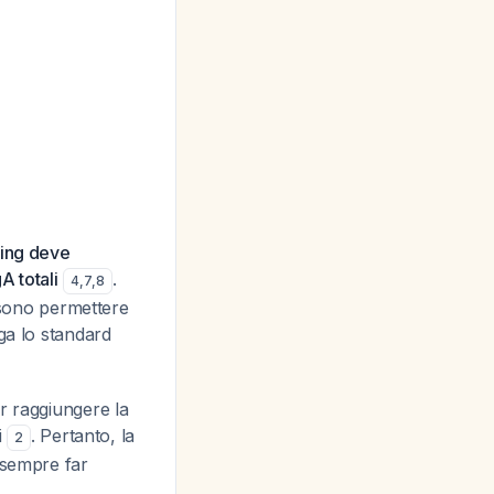
ning deve
A totali
.
4
,
7
,
8
ossono permettere
nga lo standard
r raggiungere la
i
. Pertanto, la
2
 sempre far