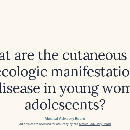
t are the cutaneous
cologic manifestatio
 disease in young wo
adolescents?
Medical Advisory Board
All articles are reviewed for accuracy by our
Medical Advisory Board