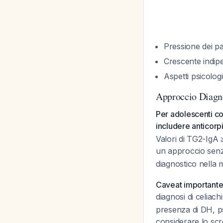
Pressione dei pa
Crescente indipe
Aspetti psicolo
Approccio Diagn
Per adolescenti c
includere anticorpi
Valori di TG2-IgA 
un approccio senza
diagnostico nella 
Caveat important
diagnosi di celiach
presenza di DH, ps
considerare lo scr