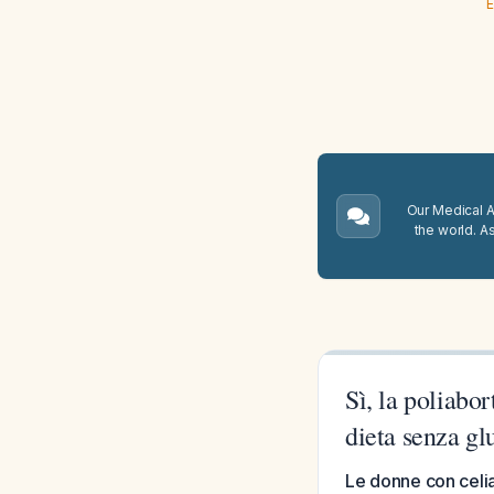
E
Our Medical A.
the world. A
Sì, la poliabor
dieta senza gl
Le donne con celia