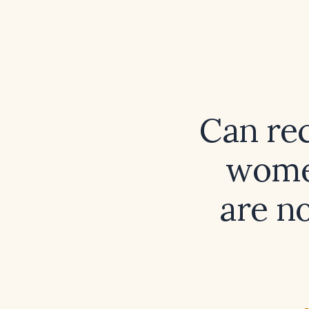
Can rec
women
are no