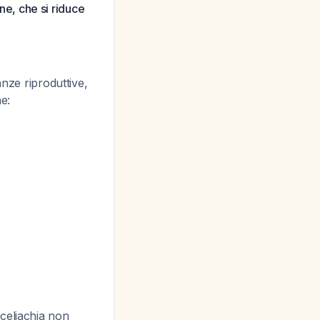
ane, che si riduce
anze riproduttive,
e:
 celiachia non