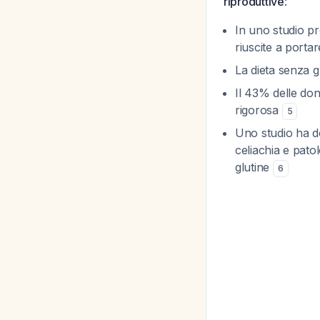
riproduttive
:
In uno studio pr
riuscite a porta
La dieta senza gl
Il 43% delle don
rigorosa
5
Uno studio ha do
celiachia e pato
glutine
6