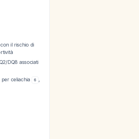
n il rischio di
tività
-DQ2/DQ8 associati
ti per celiachia
,
6