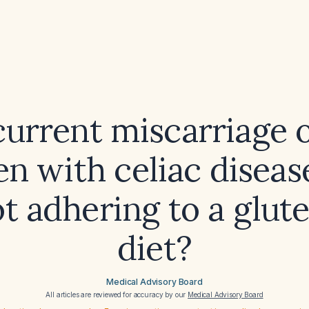
urrent miscarriage 
 with celiac disea
t adhering to a glut
diet?
Medical Advisory Board
All articles are reviewed for accuracy by our
Medical Advisory Board