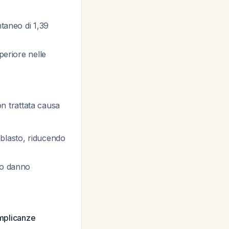
ntaneo di 1,39
periore nelle
on trattata causa
foblasto, riducendo
ndo danno
omplicanze