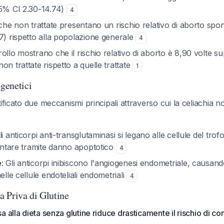
95% CI 2.30-14.74)
4
ache non trattate presentano un rischio relativo di aborto spo
7) rispetto alla popolazione generale
4
ollo mostrano che il rischio relativo di aborto è 8,90 volte su
on trattate rispetto a quelle trattate
1
genetici
ificato due meccanismi principali attraverso cui la celiachia n
Gli anticorpi anti-transglutaminasi si legano alle cellule del tro
centare tramite danno apoptotico
4
e
: Gli anticorpi inibiscono l'angiogenesi endometriale, causa
elle cellule endoteliali endometriali
4
ta Priva di Glutine
a alla dieta senza glutine riduce drasticamente il rischio di c