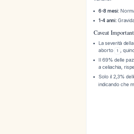
6-8 mesi
: Norma
1-4 anni
: Gravid
Caveat Important
La severità dell
aborto
, quin
1
Il 69% delle paz
a celiachia, ris
Solo il 2,3% dell
indicando che m