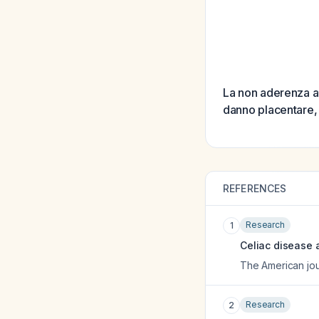
La non aderenza al
danno placentare, p
REFERENCES
Research
1
Celiac disease
The American jou
Research
2