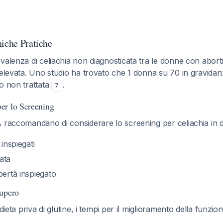
niche Pratiche
evalenza di celiachia non diagnosticata tra le donne con aborti
 elevata. Uno studio ha trovato che 1 donna su 70 in gravidan
o non trattata
.
7
er lo Screening
A raccomandano di considerare lo screening per celiachia i
 inspiegati
gata
bertà inspiegato
cupero
 dieta priva di glutine, i tempi per il miglioramento della funzio