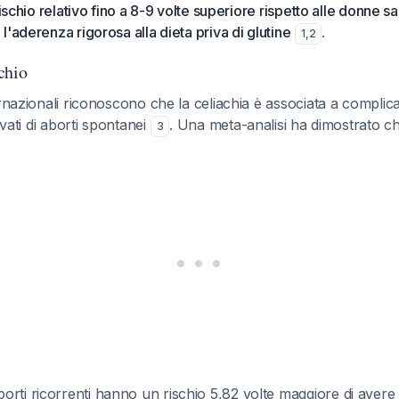
rischio relativo fino a 8-9 volte superiore rispetto alle donne s
'aderenza rigorosa alla dieta priva di glutine
.
1
,
2
chio
ernazionali riconoscono che la celiachia è associata a complic
evati di aborti spontanei
. Una meta-analisi ha dimostrato ch
3
rti ricorrenti hanno un rischio 5,82 volte maggiore di avere