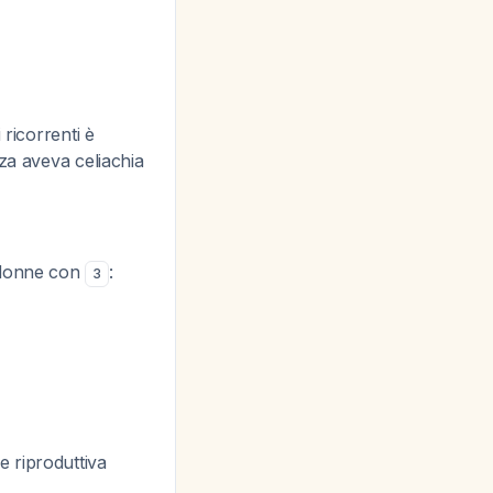
 ricorrenti è
za aveva celiachia
n donne con
:
3
ne riproduttiva