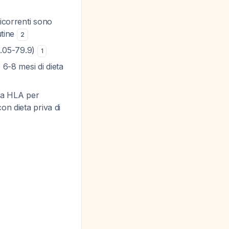
ricorrenti sono
utine
2
 1.05-79.9)
1
 6-8 mesi di dieta
ica HLA per
on dieta priva di