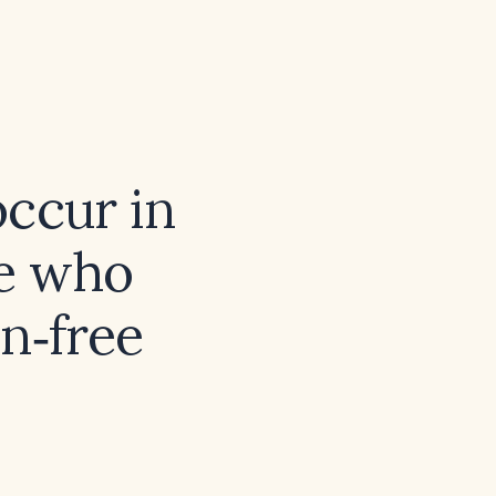
occur in
se who
en‑free