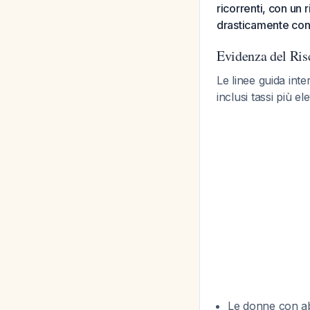
ricorrenti, con un 
drasticamente con l
Evidenza del Ris
Le linee guida int
inclusi tassi più el
Le donne con abo