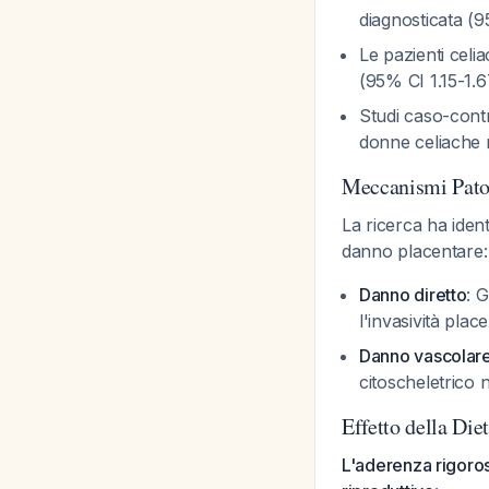
diagnosticata (
Le pazienti celi
(95% CI 1.15-1.6
Studi caso-contr
donne celiache n
Meccanismi Pato
La ricerca ha ident
danno placentare:
Danno diretto
: 
l'invasività pla
Danno vascolar
citoscheletrico n
Effetto della Die
L'aderenza rigoros