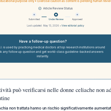
ducational purpose only • Exercise caution as content is pending human revi
Article Review Status
Submitted
Under Review
Approved
Last updated:
May 13, 2026
•
View editorial policy
Have a follow-up question?
I. is used by practicing medical doctors at top research institutions around
sk any follow up question and get world-class guideline-backed answers
instantly.
tività può verificarsi nelle donne celiache non ad
utine
chia non trattata hanno un rischio significativamente aumentat