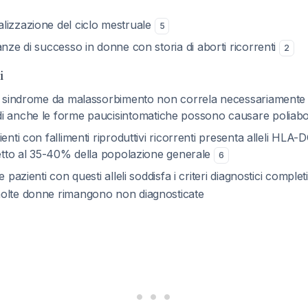
lizzazione del ciclo mestruale
5
anze di successo in donne con storia di aborti ricorrenti
2
i
a sindrome da malassorbimento non correla necessariamente co
di anche le forme paucisintomatiche possono causare poliabor
ienti con fallimenti riproduttivi ricorrenti presenta alleli HLA
petto al 35-40% della popolazione generale
6
e pazienti con questi alleli soddisfa i criteri diagnostici comple
olte donne rimangono non diagnosticate