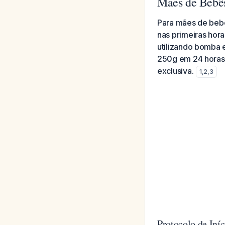
Mães de Bebê
Para mães de bebê
nas primeiras hora
utilizando bomba 
250g em 24 horas 
exclusiva.
1
,
2
,
3
Protocolo de Iní