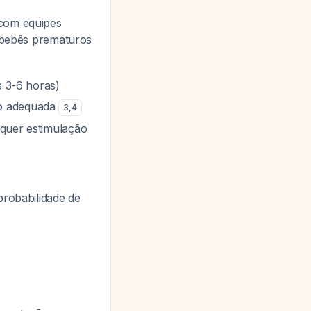
 com equipes
bebês prematuros
s 3-6 horas)
ão adequada
3
,
4
equer estimulação
probabilidade de