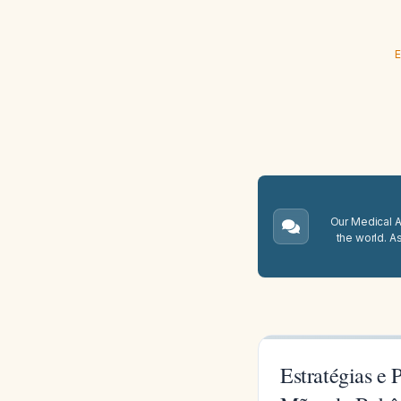
E
Our Medical A.
the world. A
Estratégias e