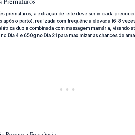
s Prematuros
s prematuros, a extração de leite deve ser iniciada precoc
s após o parto), realizada com frequência elevada (6-8 vezes
elétrica dupla combinada com massagem mamária, visando at
no Dia 4 e 650g no Dia 21 para maximizar as chances de a
cio Precoce e Frequência