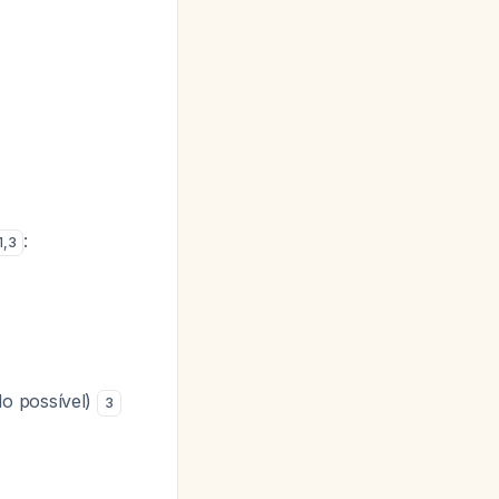
:
1
,
3
o possível)
3