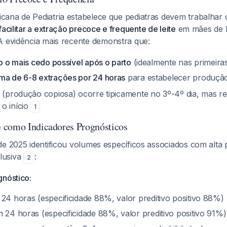
ana de Pediatria estabelece que pediatras devem trabalhar
facilitar a extração precoce e frequente de leite
em mães de 
 A evidência mais recente demonstra que:
ão o mais cedo possível após o parto
(idealmente nas primeira
ma de 6-8 extrações por 24 horas
para estabelecer produç
I (produção copiosa) ocorre tipicamente no 3º-4º dia, mas r
o início
1
 como Indicadores Prognósticos
de 2025 identificou volumes específicos associados com alta 
lusiva
:
2
gnóstico:
4 horas (especificidade 88%, valor preditivo positivo 88%)
24 horas (especificidade 88%, valor preditivo positivo 91%)