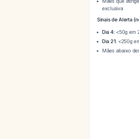
Mães que ating
exclusiva
Sinais de Alerta (
Dia 4:
<50g em 24
Dia 21:
<250g em 
Mães abaixo de