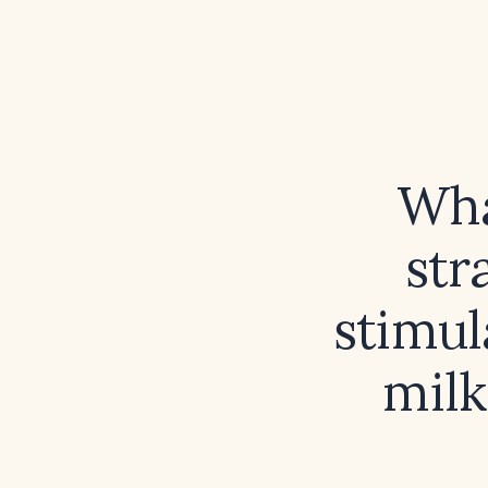
Wha
str
stimul
milk