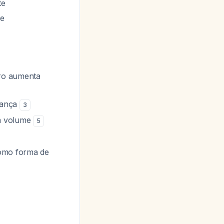
te
te
ro aumenta
iança
3
am volume
5
como forma de