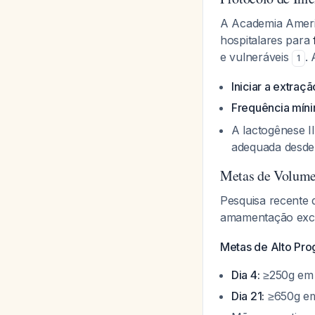
A Academia Americ
hospitalares para
e vulneráveis
.
1
Iniciar a extraç
Frequência míni
A lactogênese I
adequada desde 
Metas de Volume
Pesquisa recente 
amamentação exc
Metas de Alto Pro
Dia 4:
≥250g em 2
Dia 21:
≥650g em 