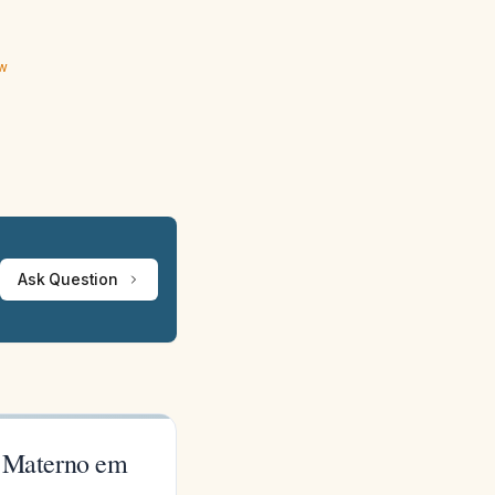
ew
Ask Question
e Materno em