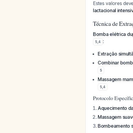
Estes valores de
lactacional intensi
Técnica de Extra
Bomba elétrica du
:
5
,
4
Extração simultâ
Combinar bomb
5
Massagem mamár
5
,
4
Protocolo Específi
Aquecimento d
Massagem suave
Bombeamento si