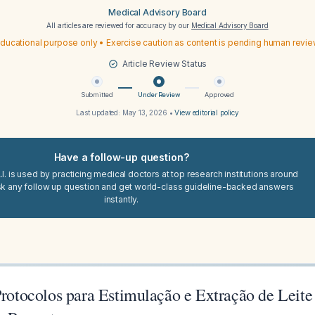
Medical Advisory Board
All articles are reviewed for accuracy by our
Medical Advisory Board
ducational purpose only • Exercise caution as content is pending human revi
Article Review Status
Submitted
Under Review
Approved
Last updated:
May 13, 2026
•
View editorial policy
Have a follow-up question?
I. is used by practicing medical doctors at top research institutions around
sk any follow up question and get world-class guideline-backed answers
instantly.
 Protocolos para Estimulação e Extração de Leit