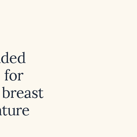
nded
 for
 breast
ature