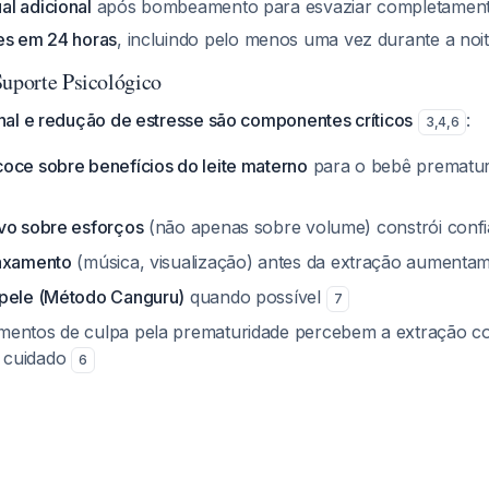
l adicional
após bombeamento para esvaziar completamen
es em 24 horas
, incluindo pelo menos uma vez durante a noi
Suporte Psicológico
al e redução de estresse são componentes críticos
:
3
,
4
,
6
oce sobre benefícios do leite materno
para o bebê prematu
vo sobre esforços
(não apenas sobre volume) constrói conf
laxamento
(música, visualização) antes da extração aument
-pele (Método Canguru)
quando possível
7
mentos de culpa pela prematuridade percebem a extração 
 cuidado
6