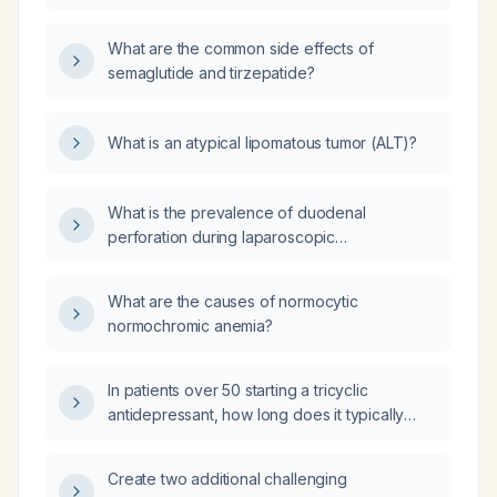
with light-chain amyloidosis?
What are the common side effects of
semaglutide and tirzepatide?
What is an atypical lipomatous tumor (ALT)?
What is the prevalence of duodenal
perforation during laparoscopic
cholecystectomy?
What are the causes of normocytic
normochromic anemia?
In patients over 50 starting a tricyclic
antidepressant, how long does it typically
take to see a therapeutic response and what
should be communicated to patients about
Create two additional challenging
the expected timeline and response rate?