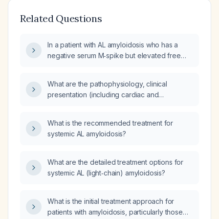
Related Questions
In a patient with AL amyloidosis who has a
negative serum M‑spike but elevated free
kappa light chains and increased
immunoglobulin A, should treatment be
What are the pathophysiology, clinical
initiated, and what is the recommended initial
presentation (including cardiac and
therapy?
extracardiac involvement), diagnostic
work‑up, and treatment options for AL
What is the recommended treatment for
(light‑chain) amyloidosis?
systemic AL amyloidosis?
What are the detailed treatment options for
systemic AL (light‑chain) amyloidosis?
What is the initial treatment approach for
patients with amyloidosis, particularly those