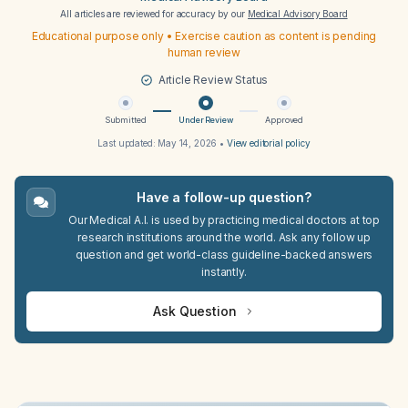
All articles are reviewed for accuracy by our
Medical Advisory Board
Educational purpose only • Exercise caution as content is pending
human review
Article Review Status
Submitted
Under Review
Approved
Last updated:
May 14, 2026
•
View editorial policy
Have a follow-up question?
Our Medical A.I. is used by practicing medical doctors at top
research institutions around the world. Ask any follow up
question and get world-class guideline-backed answers
instantly.
Ask Question