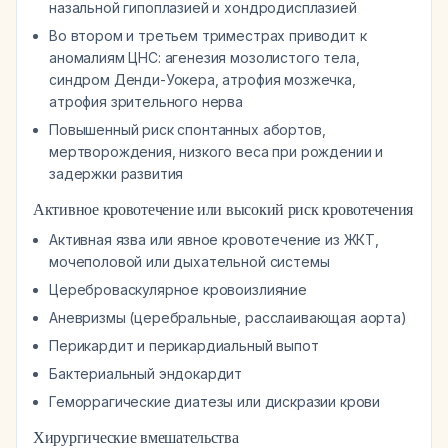
назальной гипоплазией и хондродисплазией
Во втором и третьем триместрах приводит к
аномалиям ЦНС: агенезия мозолистого тела,
синдром Денди-Уокера, атрофия мозжечка,
атрофия зрительного нерва
Повышенный риск спонтанных абортов,
мертворождения, низкого веса при рождении и
задержки развития
Активное кровотечение или высокий риск кровотечения
Активная язва или явное кровотечение из ЖКТ,
мочеполовой или дыхательной системы
Цереброваскулярное кровоизлияние
Аневризмы (церебральные, расслаивающая аорта)
Перикардит и перикардиальный выпот
Бактериальный эндокардит
Геморрагические диатезы или дискразии крови
Хирургические вмешательства