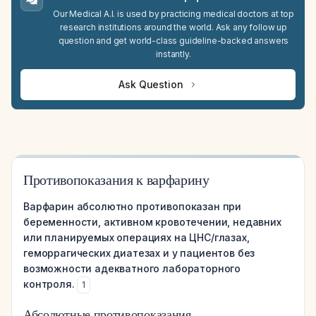
Our Medical A.I. is used by practicing medical doctors at top
research institutions around the world. Ask any follow up
question and get world-class guideline-backed answers
instantly.
Ask Question
Противопоказания к варфарину
Варфарин абсолютно противопоказан при
беременности, активном кровотечении, недавних
или планируемых операциях на ЦНС/глазах,
геморрагических диатезах и у пациентов без
возможности адекватного лабораторного
контроля.
1
Абсолютные противопоказания