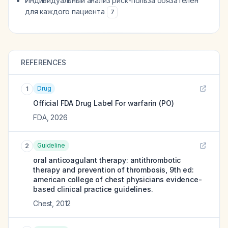
Индивидуальный анализ риск-польза обязателен
для каждого пациента
7
REFERENCES
Drug
1
Official FDA Drug Label For
warfarin (PO)
FDA
,
2026
Guideline
2
oral anticoagulant therapy: antithrombotic
therapy and prevention of thrombosis, 9th ed:
american college of chest physicians evidence-
based clinical practice guidelines.
Chest
,
2012