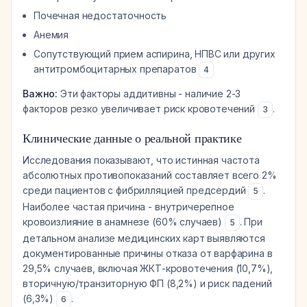
Почечная недостаточность
Анемия
Сопутствующий прием аспирина, НПВС или других
антитромбоцитарных препаратов
4
Важно:
Эти факторы аддитивны - наличие 2-3
факторов резко увеличивает риск кровотечений
.
3
Клинические данные о реальной практике
Исследования показывают, что истинная частота
абсолютных противопоказаний составляет всего 2%
среди пациентов с фибрилляцией предсердий
.
5
Наиболее частая причина - внутричерепное
кровоизлияние в анамнезе (60% случаев)
. При
5
детальном анализе медицинских карт выявляются
документированные причины отказа от варфарина в
29,5% случаев, включая ЖКТ-кровотечения (10,7%),
вторичную/транзиторную ФП (8,2%) и риск падений
(6,3%)
.
6