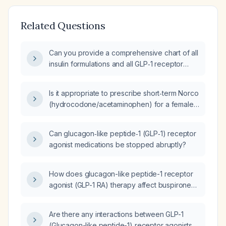
Related Questions
Can you provide a comprehensive chart of all
insulin formulations and all GLP‑1 receptor
agonists, including generic names, brand
names, and typical dosing regimens?
Is it appropriate to prescribe short‑term Norco
(hydrocodone/acetaminophen) for a female
patient who has been off her GLP‑1 receptor
agonist for two weeks?
Can glucagon‑like peptide‑1 (GLP‑1) receptor
agonist medications be stopped abruptly?
How does glucagon-like peptide-1 receptor
agonist (GLP-1 RA) therapy affect buspirone
(Buspar) absorption with food, and what
dosing considerations are needed?
Are there any interactions between GLP-1
(Glucagon-like peptide-1) receptor agonists,