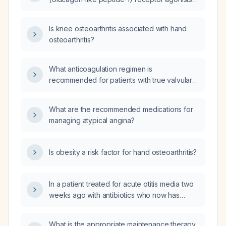
SSRIs (Selective Serotonin Reuptake
Inhibitors), and ADHD (Attention Deficit
Is knee osteoarthritis associated with hand
Hyperactivity Disorder) medications?
osteoarthritis?
What anticoagulation regimen is
recommended for patients with true valvular
atrial fibrillation, such as those with mechanical
heart valve prostheses or moderate-to-
What are the recommended medications for
severe rheumatic mitral stenosis?
managing atypical angina?
Is obesity a risk factor for hand osteoarthritis?
In a patient treated for acute otitis media two
weeks ago with antibiotics who now has
persistent ear fullness, what is the
recommended management?
What is the appropriate maintenance therapy