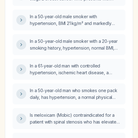
acute left-sided chest pressure described as
a sharp squeezing sensation, shortness of
In a 50‑year‑old male smoker with
breath, and right jaw pain, with blood
hypertension, BMI 21 kg/m² and markedly
pressure 110/69 mmHg and heart rate 65 bpm,
elevated LDL cholesterol (~8.7 mmol/L), what
what immediate emergency management is
intervention most effectively reduces his
indicated?
In a 50-year-old male smoker with a 20‑year
cardiovascular risk?
smoking history, hypertension, normal BMI,
and markedly elevated low‑density
lipoprotein (LDL) cholesterol, what is the most
In a 61‑year‑old man with controlled
effective initial intervention to reduce his
hypertension, ischemic heart disease, a
cardiovascular disease risk?
remote 5‑pack‑year smoking history (quit
>15 years ago), dyspnea on minimal exertion
In a 50‑year‑old man who smokes one pack
and BMI 31 kg/m², which factor poses the
daily, has hypertension, a normal physical
highest risk to his condition: hypertension
examination, a body‑mass index of 21, and an
combined with obesity, smoking, or
LDL cholesterol of 8.7 mmol/L, which
age‑related decline in physical activity?
Is meloxicam (Mobic) contraindicated for a
intervention most effectively reduces his
patient with spinal stenosis who has elevated
cardiovascular disease risk?
liver enzymes?