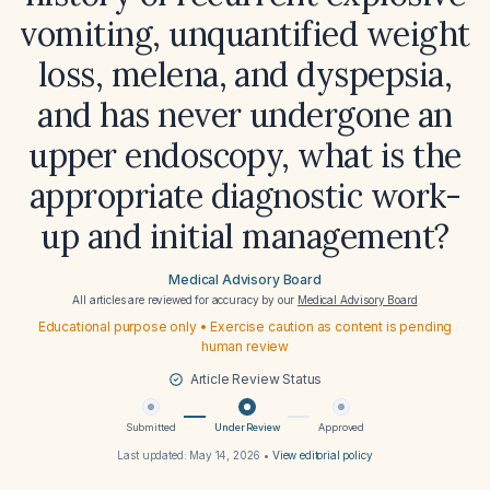
vomiting, unquantified weight
loss, melena, and dyspepsia,
and has never undergone an
upper endoscopy, what is the
appropriate diagnostic work-
up and initial management?
Medical Advisory Board
All articles are reviewed for accuracy by our
Medical Advisory Board
Educational purpose only • Exercise caution as content is pending
human review
Article Review Status
Submitted
Under Review
Approved
Last updated:
May 14, 2026
•
View editorial policy