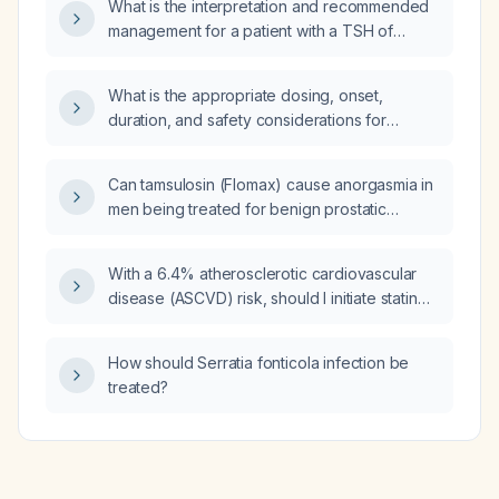
What is the interpretation and recommended
management for a patient with a TSH of
6.61 mIU/L, total T3 of 65 ng/dL, and total T4 of
6.0 µg/dL?
What is the appropriate dosing, onset,
duration, and safety considerations for
hydroxyzine (antihistamine) as a short‑term
treatment for anxiety in adults?
Can tamsulosin (Flomax) cause anorgasmia in
men being treated for benign prostatic
hyperplasia?
With a 6.4% atherosclerotic cardiovascular
disease (ASCVD) risk, should I initiate statin
therapy or obtain a coronary calcium scan?
How should Serratia fonticola infection be
treated?