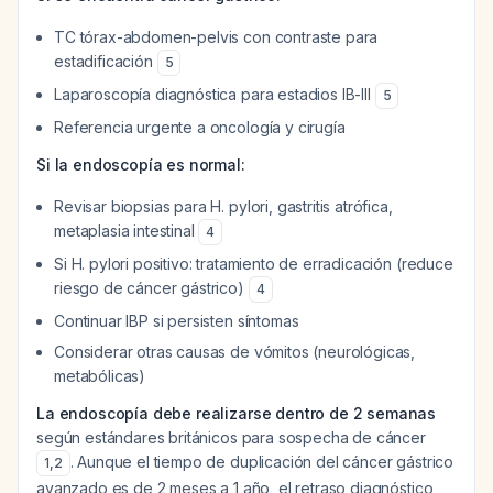
TC tórax-abdomen-pelvis con contraste para
estadificación
5
Laparoscopía diagnóstica para estadios IB-III
5
Referencia urgente a oncología y cirugía
Si la endoscopía es normal:
Revisar biopsias para H. pylori, gastritis atrófica,
metaplasia intestinal
4
Si H. pylori positivo: tratamiento de erradicación (reduce
riesgo de cáncer gástrico)
4
Continuar IBP si persisten síntomas
Considerar otras causas de vómitos (neurológicas,
metabólicas)
La endoscopía debe realizarse dentro de 2 semanas
según estándares británicos para sospecha de cáncer
. Aunque el tiempo de duplicación del cáncer gástrico
1
,
2
avanzado es de 2 meses a 1 año, el retraso diagnóstico