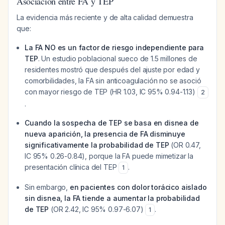
Asociación entre FA y TEP
La evidencia más reciente y de alta calidad demuestra
que:
La FA NO es un factor de riesgo independiente para
TEP
. Un estudio poblacional sueco de 1.5 millones de
residentes mostró que después del ajuste por edad y
comorbilidades, la FA sin anticoagulación no se asoció
con mayor riesgo de TEP (HR 1.03, IC 95% 0.94-1.13)
2
.
Cuando la sospecha de TEP se basa en disnea de
nueva aparición, la presencia de FA disminuye
significativamente la probabilidad de TEP
(OR 0.47,
IC 95% 0.26-0.84), porque la FA puede mimetizar la
presentación clínica del TEP
.
1
Sin embargo,
en pacientes con dolor torácico aislado
sin disnea, la FA tiende a aumentar la probabilidad
de TEP
(OR 2.42, IC 95% 0.97-6.07)
.
1