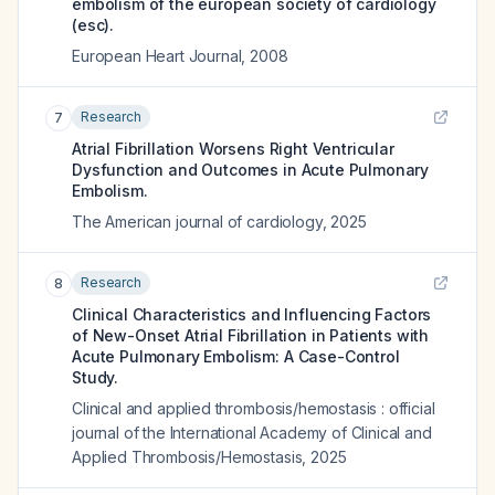
embolism of the european society of cardiology
(esc).
European Heart Journal
,
2008
Research
7
Atrial Fibrillation Worsens Right Ventricular
Dysfunction and Outcomes in Acute Pulmonary
Embolism.
The American journal of cardiology
,
2025
Research
8
Clinical Characteristics and Influencing Factors
of New-Onset Atrial Fibrillation in Patients with
Acute Pulmonary Embolism: A Case-Control
Study.
Clinical and applied thrombosis/hemostasis : official
journal of the International Academy of Clinical and
Applied Thrombosis/Hemostasis
,
2025