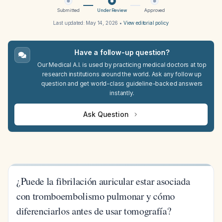
Submitted
Under Review
Approved
Last updated:
May 14, 2026
•
View editorial policy
Have a follow-up question?
Our Medical A.I. is used by practicing medical doctors at top
research institutions around the world. Ask any follow up
question and get world-class guideline-backed answers
instantly.
Ask Question
¿Puede la fibrilación auricular estar asociada
con tromboembolismo pulmonar y cómo
diferenciarlos antes de usar tomografía?