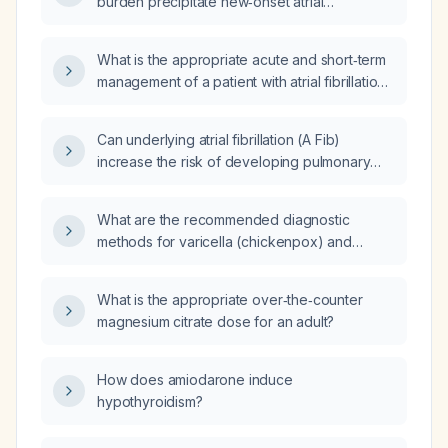
burden precipitate new‑onset atrial
fibrillation?
What is the appropriate acute and short‑term
management of a patient with atrial fibrillation
who presents with a pulmonary embolism?
Can underlying atrial fibrillation (A Fib)
increase the risk of developing pulmonary
embolism (PE)?
What are the recommended diagnostic
methods for varicella (chickenpox) and
herpes zoster (shingles)?
What is the appropriate over‑the‑counter
magnesium citrate dose for an adult?
How does amiodarone induce
hypothyroidism?