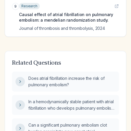
Research
9
Causal effect of atrial fibrillation on pulmonary
embolism: a mendelian randomization study.
Journal of thrombosis and thrombolysis
,
2024
Related Questions
Does atrial fibrillation increase the risk of
pulmonary embolism?
In a hemodynamically stable patient with atrial
fibrillation who develops pulmonary embolism,
should the atrial fibrillation management—
including anticoagulation and rate‑control
Can a significant pulmonary embolism clot
therapy—be continued unchanged?