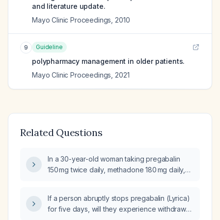
and literature update.
Mayo Clinic Proceedings
,
2010
Guideline
9
polypharmacy management in older patients.
Mayo Clinic Proceedings
,
2021
Related Questions
In a 30-year-old woman taking pregabalin
150 mg twice daily, methadone 180 mg daily,
and topiramate 50 mg twice daily, how should
I safely taper and discontinue pregabalin?
If a person abruptly stops pregabalin (Lyrica)
for five days, will they experience withdrawal
symptoms?