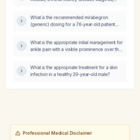
prior cerebrovascular accident with residual
left‑hand weakness, hypothyroidism,
What is the recommended mirabegron
gastroesophageal reflux disease,
(generic) dosing for a 76‑year‑old patient
hyperlipidemia, vitamin D deficiency, and
with urinary urgency/frequency, taking into
psoriasis, who is currently on basal insulin
account blood‑pressure control and
glargine (Lantus) 50 units nightly, using a
What is the appropriate initial management for
tolerability?
sliding‑scale rapid‑acting insulin (Humalog)
ankle pain with a visible prominence over the
regimen, and taking a medication listed as
anterior talofibular ligament (ATFL)?
'synjardi', what additional management
What is the appropriate treatment for a skin
strategies can be employed to improve
infection in a healthy 29-year-old male?
glycemic control while minimizing
hypoglycemia risk?
Professional Medical Disclaimer