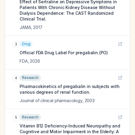
Effect of Sertraline on Depressive Symptoms in
Patients With Chronic Kidney Disease Without
Dialysis Dependence: The CAST Randomized
Clinical Trial.
JAMA
,
2017
Drug
3
Official FDA Drug Label For
pregabalin (PO)
FDA
,
2026
Research
4
Pharmacokinetics of pregabalin in subjects with
various degrees of renal function.
Journal of clinical pharmacology
,
2003
Research
5
Vitamin B12 Deficiency-Induced Neuropathy and
Cognitive and Motor Impairment in the Elderly: A