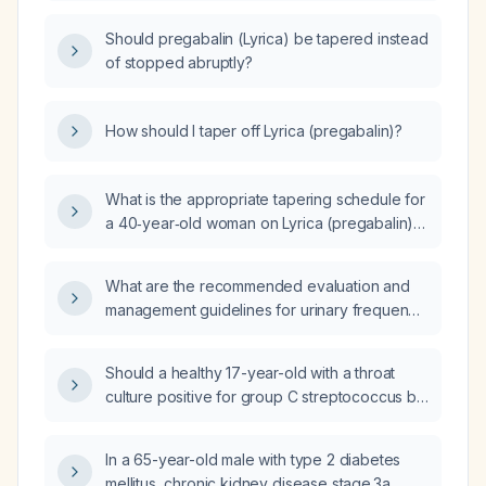
Should pregabalin (Lyrica) be tapered instead
of stopped abruptly?
How should I taper off Lyrica (pregabalin)?
What is the appropriate tapering schedule for
a 40‑year‑old woman on Lyrica (pregabalin)
150 mg three times daily for anxiety, beginning
with removal of the afternoon dose, and is it
What are the recommended evaluation and
safe to add propranolol 20 mg as needed for
management guidelines for urinary frequency
anxiety?
and urgency in a 76-year-old female?
Should a healthy 17-year-old with a throat
culture positive for group C streptococcus be
treated with antibiotics?
In a 65-year-old male with type 2 diabetes
mellitus, chronic kidney disease stage 3a,