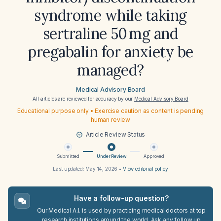
syndrome while taking
sertraline 50 mg and
pregabalin for anxiety be
managed?
Medical Advisory Board
All articles are reviewed for accuracy by our
Medical Advisory Board
Educational purpose only • Exercise caution as content is pending
human review
Article Review Status
Submitted
Under Review
Approved
Last updated:
May 14, 2026
•
View editorial policy
Have a follow-up question?
Our Medical A.I. is used by practicing medical doctors at top
research institutions around the world. Ask any follow up