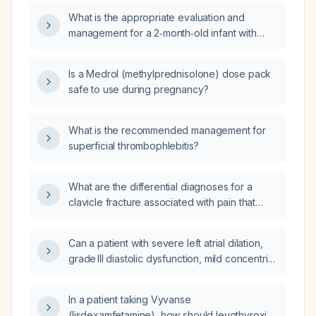
how should it be managed?
What is the appropriate evaluation and
management for a 2‑month‑old infant with
severe vomiting?
Is a Medrol (methylprednisolone) dose pack
safe to use during pregnancy?
What is the recommended management for
superficial thrombophlebitis?
What are the differential diagnoses for a
clavicle fracture associated with pain that
worsens on inspiration?
Can a patient with severe left atrial dilation,
grade III diastolic dysfunction, mild concentric
left‑ventricular hypertrophy, and mild tricuspid
and pulmonary regurgitation be cleared for a
In a patient taking Vyvanse
non‑cardiac procedure?
(lisdexamfetamine), how should levothyroxine