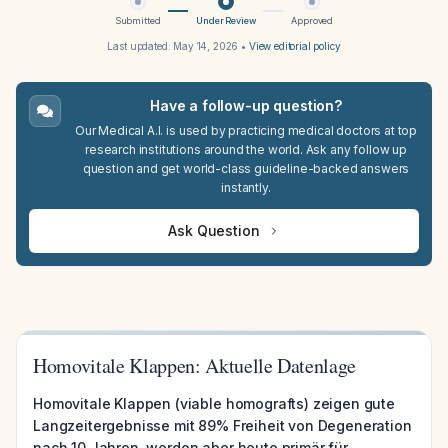
Submitted
Under Review
Approved
Last updated:
May 14, 2026
•
View editorial policy
Have a follow-up question?
Our Medical A.I. is used by practicing medical doctors at top
research institutions around the world. Ask any follow up
question and get world-class guideline-backed answers
instantly.
Ask Question
Homovitale Klappen: Aktuelle Datenlage
Homovitale Klappen (viable homografts) zeigen gute
Langzeitergebnisse mit 89% Freiheit von Degeneration
nach 10 Jahren, werden aber heute primär für