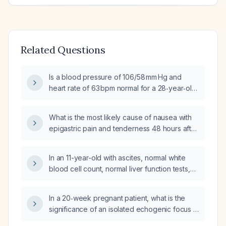
Related Questions
Is a blood pressure of 106/58 mm Hg and
heart rate of 63 bpm normal for a 28‑year‑old
male, and does he need any treatment?
What is the most likely cause of nausea with
epigastric pain and tenderness 48 hours after
coronary artery bypass grafting?
In an 11-year-old with ascites, normal white
blood cell count, normal liver function tests,
and no other findings on CT, what is the
appropriate diagnostic and management
In a 20‑week pregnant patient, what is the
approach for the abdominal pain?
significance of an isolated echogenic focus in
the left ventricle on a level‑2 ultrasound and