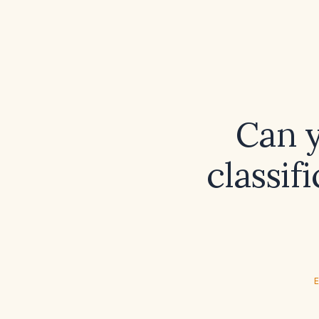
Can y
classif
E