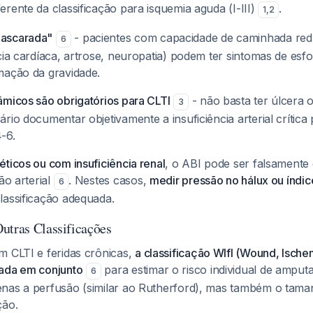
rente da classificação para isquemia aguda (I-III)
.
1
,
2
ascarada"
- pacientes com capacidade de caminhada red
6
ncia cardíaca, artrose, neuropatia) podem ter sintomas de es
mação da gravidade.
âmicos são obrigatórios para CLTI
- não basta ter úlcera 
3
rio documentar objetivamente a insuficiência arterial crítica p
-6.
ticos ou com insuficiência renal
, o ABI pode ser falsamente 
ão arterial
. Nestes casos,
medir pressão no hálux ou índic
6
lassificação adequada.
utras Classificações
m CLTI e feridas crônicas,
a classificação WIfI (Wound, Ischem
ada em conjunto
para estimar o risco individual de amput
6
nas a perfusão (similar ao Rutherford), mas também o taman
ção.