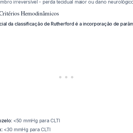
mbro irreversível - perda tecidual maior ou dano neurológi
 Critérios Hemodinâmicos
cial da classificação de Rutherford é a incorporação de parâ
ozelo
: <50 mmHg para CLTI
x
: <30 mmHg para CLTI