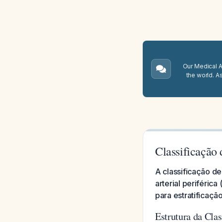
Our Medical A.
the world. A
Classificação 
A classificação d
arterial periféric
para estratificaçã
Estrutura da Clas