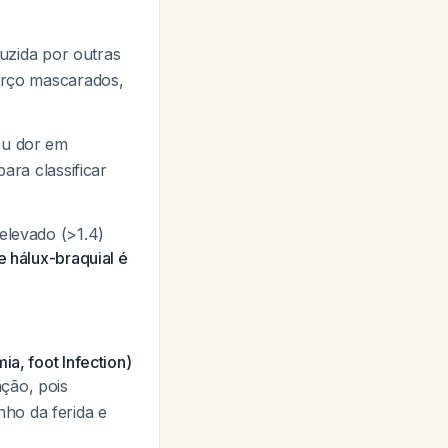
uzida por outras
forço mascarados,
ou dor em
ara classificar
elevado (>1.4)
e hálux-braquial é
ia, foot Infection)
ação, pois
ho da ferida e