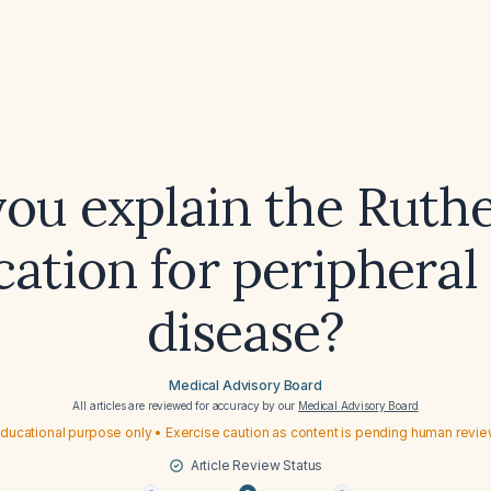
ou explain the Ruth
ication for peripheral 
disease?
Medical Advisory Board
All articles are reviewed for accuracy by our
Medical Advisory Board
ducational purpose only • Exercise caution as content is pending human revi
Article Review Status