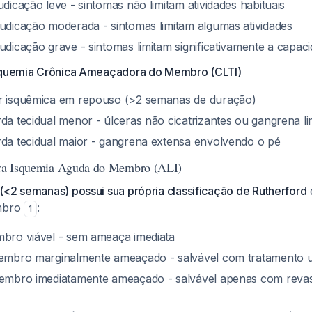
udicação leve - sintomas não limitam atividades habituais
audicação moderada - sintomas limitam algumas atividades
audicação grave - sintomas limitam significativamente a capac
Isquemia Crônica Ameaçadora do Membro (CLTI)
r isquêmica em repouso (>2 semanas de duração)
rda tecidual menor - úlceras não cicatrizantes ou gangrena li
rda tecidual maior - gangrena extensa envolvendo o pé
para Isquemia Aguda do Membro (ALI)
(<2 semanas) possui sua própria classificação de Rutherford
q
embro
:
1
mbro viável - sem ameaça imediata
embro marginalmente ameaçado - salvável com tratamento 
embro imediatamente ameaçado - salvável apenas com reva