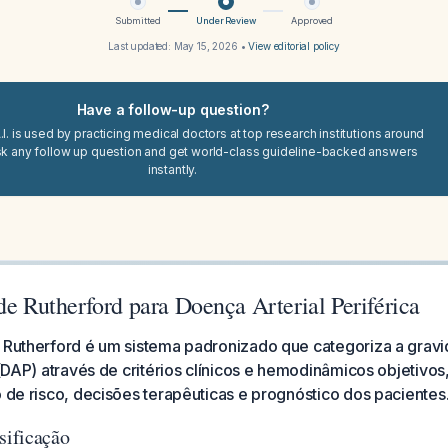
Submitted
Under Review
Approved
Last updated:
May 15, 2026
•
View editorial policy
Have a follow-up question?
I. is used by practicing medical doctors at top research institutions around
sk any follow up question and get world-class guideline-backed answers
instantly.
de Rutherford para Doença Arterial Periférica
e Rutherford é um sistema padronizado que categoriza a gra
a (DAP) através de critérios clínicos e hemodinâmicos objetivo
o de risco, decisões terapêuticas e prognóstico dos pacientes
sificação