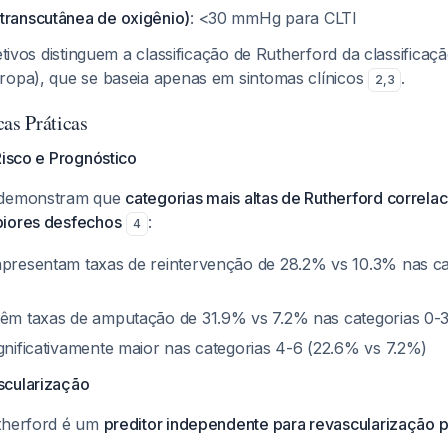
transcutânea de oxigênio)
: <30 mmHg para CLTI
jetivos distinguem a classificação de Rutherford da classificaç
ropa), que se baseia apenas em sintomas clínicos
.
2
,
3
cas Práticas
Risco e Prognóstico
 demonstram que
categorias mais altas de Rutherford correl
piores desfechos
:
4
apresentam taxas de reintervenção de 28.2% vs 10.3% nas ca
têm taxas de amputação de 31.9% vs 7.2% nas categorias 0-
ignificativamente maior nas categorias 4-6 (22.6% vs 7.2%)
scularização
utherford é um
preditor independente para revascularização 