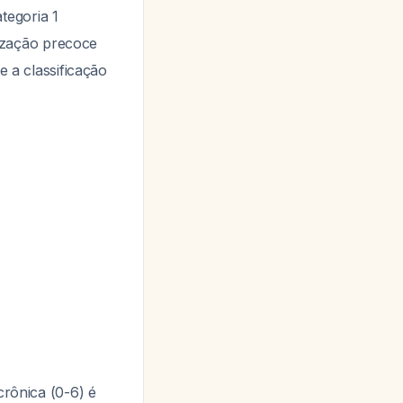
tegoria 1
ização precoce
e a classificação
crônica (0-6) é