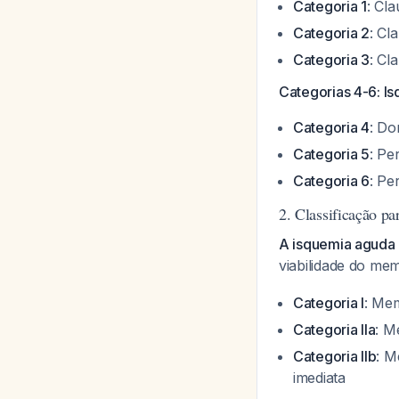
Categoria 1
: Cla
Categoria 2
: Cl
Categoria 3
: Cl
Categorias 4-6: 
Categoria 4
: Do
Categoria 5
: Pe
Categoria 6
: Pe
2. Classificação 
A isquemia aguda 
viabilidade do m
Categoria I
: Me
Categoria IIa
: M
Categoria IIb
: M
imediata