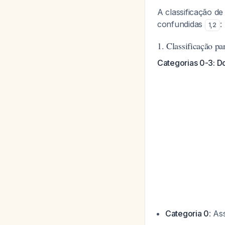
A classificação d
confundidas
:
1
,
2
1. Classificação p
Categorias 0-3: D
Categoria 0
: As