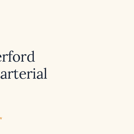
erford
arterial
ew