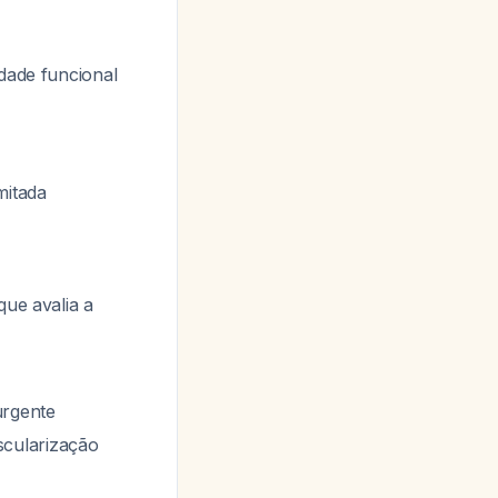
idade funcional
mitada
ue avalia a
urgente
scularização