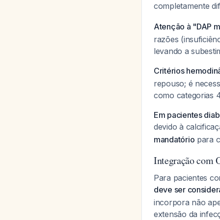
completamente dife
Atenção à "DAP m
razões (insuficiê
levando a subesti
Critérios hemodin
repouso; é necessá
como categorias 4
Em pacientes diabé
devido à calcificaç
mandatório
para c
Integração com O
Para pacientes co
deve ser consider
incorpora não ape
extensão da infec