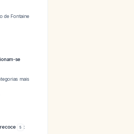
ão de Fontaine
acionam-se
tegorias mais
3
precoce
:
5