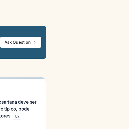
Ask Question
losartana deve ser
o típico, pode
tores.
1
,
2