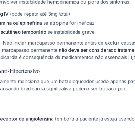
envolver instabilidade hemodinâmica ou piora dos sintomas:
g IV
(pode repetir até 3mg total)
mina ou epinefrina
se atropina for ineficaz
nscutâneo temporário
se instabilidade grave
m
: Não iniciar marcapasso permanente antes de excluir causas
que marcapasso permanente
não deve ser considerado tratame
dicardia é consequência de medicamentos não essenciais
1
,
Anti-Hipertensivo
ficamente menciona que um betabloqueador usado apenas par
usando bradicardia significativa poderia ser trocado por:
eceptor de angiotensina
(embora a paciente já esteja usand