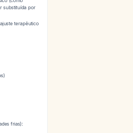
ssico (como
r substituída por
juste terapêutico
os)
es frias):