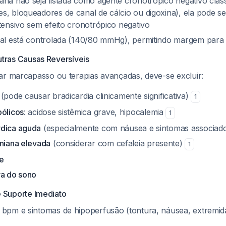
ana não seja listada como agente cronotrópico negativo clá
s, bloqueadores de canal de cálcio ou digoxina), ela pode se
tensivo sem efeito cronotrópico negativo
ial está controlada (140/80 mmHg), permitindo margem para a
tras Causas Reversíveis
ar marcapasso ou terapias avançadas, deve-se excluir:
(pode causar bradicardia clinicamente significativa)
1
bólicos
: acidose sistêmica grave, hipocalemia
1
rdica aguda
(especialmente com náusea e sintomas associad
aniana elevada
(considerar com cefaleia presente)
1
e
va do sono
 Suporte Imediato
pm e sintomas de hipoperfusão (tontura, náusea, extremidad