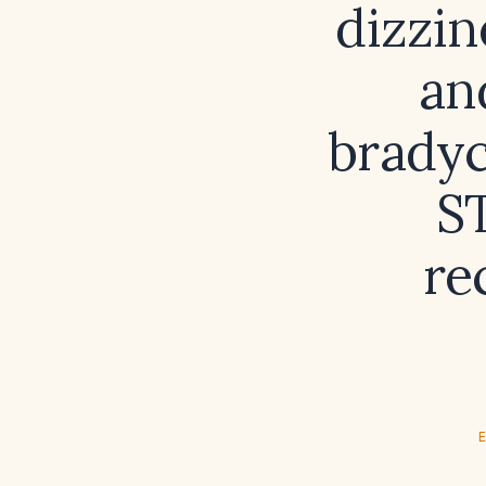
dizzin
an
bradyc
ST
re
E