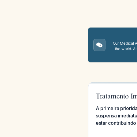
Our Medical A.
the world. A
Tratamento Im
A primeira priorida
suspensa imediata
estar contribuindo