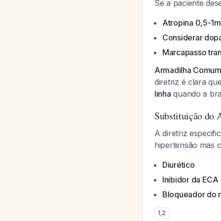
Se a paciente des
Atropina 0,5-1m
Considerar dopa
Marcapasso tra
Armadilha Comu
diretriz é clara 
linha
quando a bra
Substituição do 
A diretriz especi
hipertensão mas ca
Diurético
Inibidor da ECA
Bloqueador do r
1
,
2