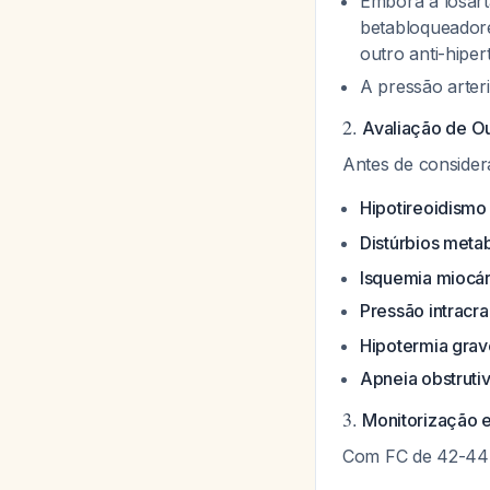
Embora a losart
betabloqueadore
outro anti-hiper
A pressão arter
2.
Avaliação de Ou
Antes de consider
Hipotireoidismo
Distúrbios meta
Isquemia miocá
Pressão intracr
Hipotermia grav
Apneia obstruti
3.
Monitorização e
Com FC de 42-44 b