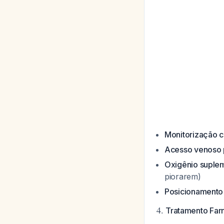
Monitorização c
Acesso venoso p
Oxigênio suplem
piorarem)
Posicionamento
4.
Tratamento Far