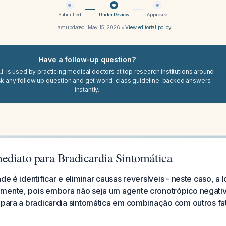
Submitted
Under Review
Approved
Last updated:
May 15, 2026
•
View editorial policy
Have a follow-up question?
I. is used by practicing medical doctors at top research institutions around
sk any follow up question and get world-class guideline-backed answers
instantly.
ediato para Bradicardia Sintomática
de é identificar e eliminar causas reversíveis - neste caso, a 
mente, pois embora não seja um agente cronotrópico negativ
 para a bradicardia sintomática em combinação com outros fa