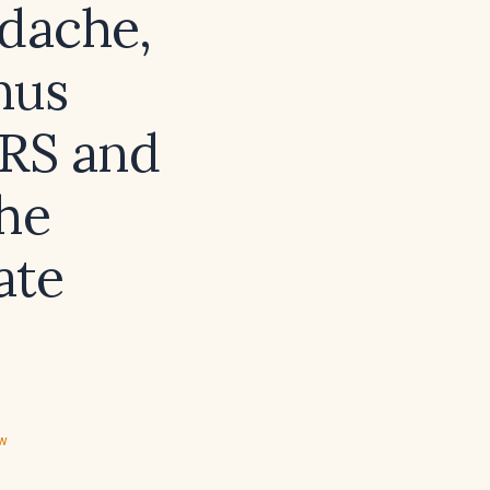
adache,
nus
QRS and
the
ate
ew