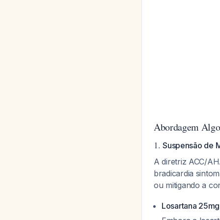
Abordagem Algor
1.
Suspensão de 
A diretriz ACC/A
bradicardia sintom
ou mitigando a c
Losartana 25mg