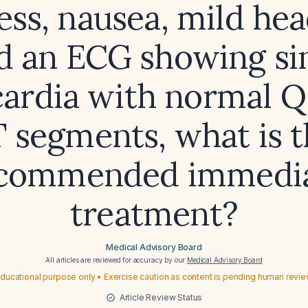
ess, nausea, mild he
d an ECG showing si
ardia with normal 
 segments, what is 
commended immedi
treatment?
Medical Advisory Board
All articles are reviewed for accuracy by our
Medical Advisory Board
ducational purpose only • Exercise caution as content is pending human revi
Article Review Status