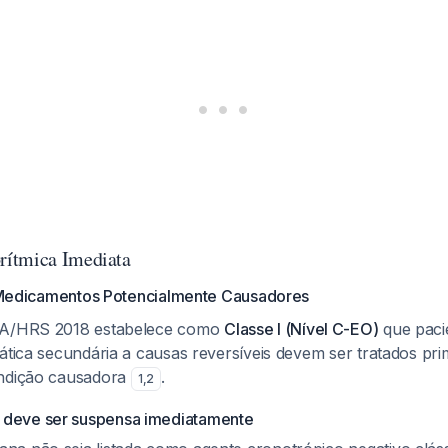
ítmica Imediata
Medicamentos Potencialmente Causadores
HA/HRS 2018 estabelece como
Classe I (Nível C-EO)
que paci
ática secundária a causas reversíveis devem ser tratados pri
ondição causadora
.
1
,
2
 deve ser suspensa imediatamente