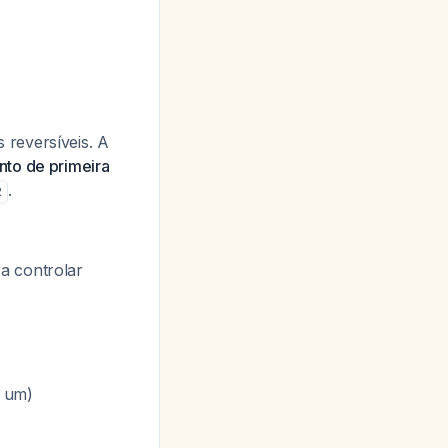
 reversíveis. A
nto de primeira
.
2
a controlar
o um)