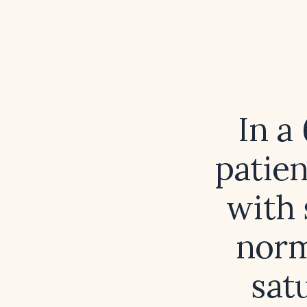
In a
patie
with
norm
sat