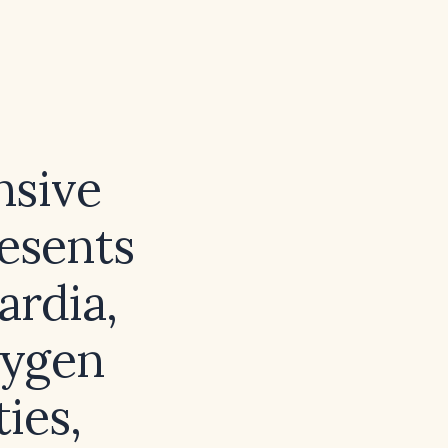
nsive
esents
rdia,
xygen
ies,