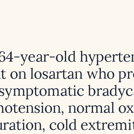
 64-year-old hyperte
nt on losartan who pr
 symptomatic bradyca
otension, normal o
uration, cold extremit