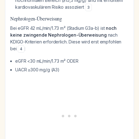
hochnormalen Bereich (≥15,5 mg/g) sind mit erhöhtem
kardiovaskulärem Risiko assoziiert
3
Nephrologen-Überweisung
Bei eGFR 42 mL/min/1.73 m² (Stadium G3a-b) ist
noch
keine zwingende Nephrologen-Überweisung
nach
KDIGO-Kriterien erforderlich. Diese wird erst empfohlen
bei
:
4
eGFR <30 mL/min/1.73 m² ODER
UACR ≥300 mg/g (A3)