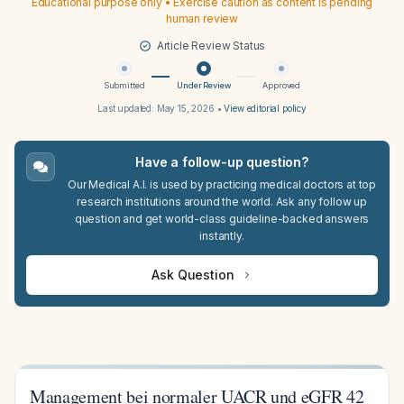
Educational purpose only • Exercise caution as content is pending
human review
Article Review Status
Submitted
Under Review
Approved
Last updated:
May 15, 2026
•
View editorial policy
Have a follow-up question?
Our Medical A.I. is used by practicing medical doctors at top
research institutions around the world. Ask any follow up
question and get world-class guideline-backed answers
instantly.
Ask Question
Management bei normaler UACR und eGFR 42