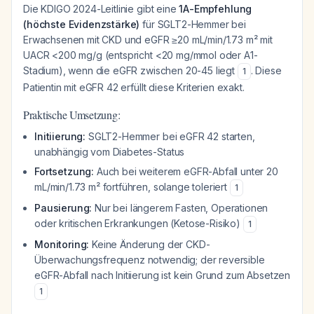
Die KDIGO 2024-Leitlinie gibt eine
1A-Empfehlung
(höchste Evidenzstärke)
für SGLT2-Hemmer bei
Erwachsenen mit CKD und eGFR ≥20 mL/min/1.73 m² mit
UACR <200 mg/g (entspricht <20 mg/mmol oder A1-
Stadium), wenn die eGFR zwischen 20-45 liegt
. Diese
1
Patientin mit eGFR 42 erfüllt diese Kriterien exakt.
Praktische Umsetzung:
Initiierung:
SGLT2-Hemmer bei eGFR 42 starten,
unabhängig vom Diabetes-Status
Fortsetzung:
Auch bei weiterem eGFR-Abfall unter 20
mL/min/1.73 m² fortführen, solange toleriert
1
Pausierung:
Nur bei längerem Fasten, Operationen
oder kritischen Erkrankungen (Ketose-Risiko)
1
Monitoring:
Keine Änderung der CKD-
Überwachungsfrequenz notwendig; der reversible
eGFR-Abfall nach Initiierung ist kein Grund zum Absetzen
1