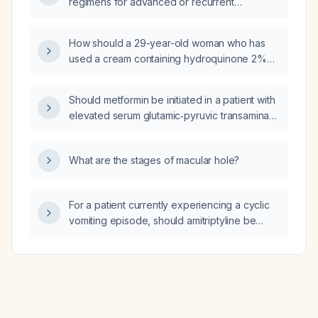
regimens for advanced or recurrent
endometrial cancer, including first‑line
carboplatin‑paclitaxel and alternative or
How should a 29-year-old woman who has
second‑line options?
used a cream containing hydroquinone 2%
w/w, mometasone furoate 0.1% w/w, and
tretinoin 0.025% w/w for six years taper and
Should metformin be initiated in a patient with
discontinue the product, and what are
elevated serum glutamic‑pyruvic transaminase
appropriate skin‑brightening alternatives?
(SGPT/ALT)?
What are the stages of macular hole?
For a patient currently experiencing a cyclic
vomiting episode, should amitriptyline be
initiated at a twice‑daily dose to prevent
vomiting that day, or should ondansetron be
administered regularly during the attack?