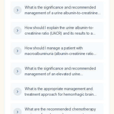
glomerular filtration rate of 71 mL/min/1.73 m²?
What is the significance and recommended
management of a urine albumin‑to‑creatinine
ratio of 468 mg/g with a serum creatinine of
0.81 mg/dL and an estimated glomerular
How should I explain the urine albumin-to-
filtration rate of 104 mL/min/1.73 m²?
creatinine ratio (UACR) and its results to a
patient?
How should I manage a patient with
macroalbuminuria (albumin‑creatinine ratio
429 mg/g), estimated glomerular filtration rate
64 mL/min/1.73 m², and serum creatinine
What is the significance and recommended
1.14 mg/dL?
management of an elevated urine
albumin‑creatinine ratio in a patient with a
normal estimated glomerular filtration rate?
What is the appropriate management and
treatment approach for hemorrhagic brain
metastases?
What are the recommended chemotherapy