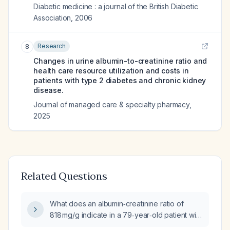
Diabetic medicine : a journal of the British Diabetic
Association
,
2006
Research
8
Changes in urine albumin-to-creatinine ratio and
health care resource utilization and costs in
patients with type 2 diabetes and chronic kidney
disease.
Journal of managed care & specialty pharmacy
,
2025
Related Questions
What does an albumin‑creatinine ratio of
818 mg/g indicate in a 79‑year‑old patient with
an HbA1c of 8.7 % and an estimated