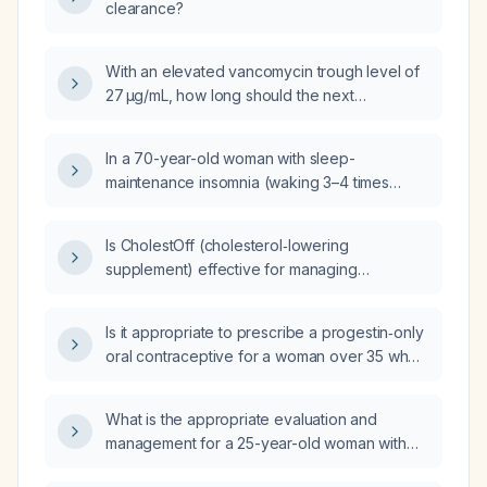
clearance?
With an elevated vancomycin trough level of
27 µg/mL, how long should the next
vancomycin dose be held before obtaining a
repeat trough?
In a 70-year-old woman with sleep-
maintenance insomnia (waking 3–4 times
nightly), mild osteoarthritis, a fall six months
ago, and current medications lisinopril and
Is CholestOff (cholesterol‑lowering
nightly over-the-counter diphenhydramine,
supplement) effective for managing
what is the best initial pharmacologic option?
hyperlipidemia?
Is it appropriate to prescribe a progestin‑only
oral contraceptive for a woman over 35 who
smokes cigarettes?
What is the appropriate evaluation and
management for a 25-year-old woman with
severe pelvic cramping and heavy vaginal