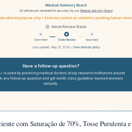
Medical Advisory Board
All articles are reviewed for accuracy by our
Medical Advisory Board
ducational purpose only • Exercise caution as content is pending human revi
Article Review Status
Submitted
Under Review
Approved
Last updated:
May 15, 2026
•
View editorial policy
Have a follow-up question?
I. is used by practicing medical doctors at top research institutions around
sk any follow up question and get world-class guideline-backed answers
instantly.
iente com Saturação de 70%, Tosse Purulenta e