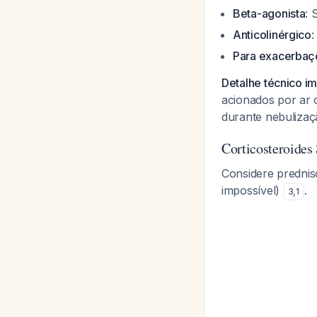
Beta-agonista
: 
Anticolinérgico
:
Para exacerbaç
Detalhe técnico i
acionados por ar 
durante nebuliza
Corticosteroides
Considere prednis
impossível)
.
3
,
1