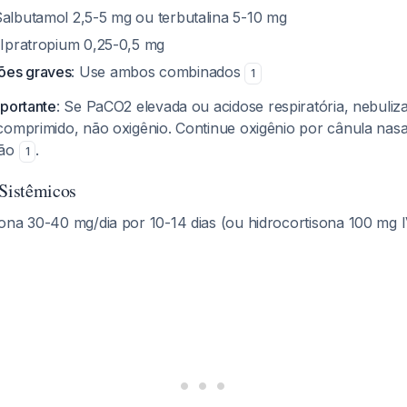
Salbutamol 2,5-5 mg ou terbutalina 5-10 mg
 Ipratropium 0,25-0,5 mg
ões graves
: Use ambos combinados
1
mportante
: Se PaCO2 elevada ou acidose respiratória, nebuli
comprimido, não oxigênio. Continue oxigênio por cânula nasal
ção
.
1
 Sistêmicos
ona 30-40 mg/dia por 10-14 dias (ou hidrocortisona 100 mg IV