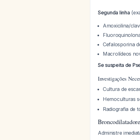
Segunda linha
(exa
Amoxicilina/cla
Fluoroquinolonas
Cefalosporina d
Macrolídeos no
Se suspeita de P
Investigações Neces
Cultura de esca
Hemoculturas s
Radiografia de 
Broncodilatador
Administre imedia