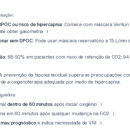
enação:
 DPOC ou risco de hipercapnia
: Comece com máscara Venturi
 até obter gasometria
1
monar sem DPOC
: Pode usar máscara reservatório a 15 L/min 
ção
: 88-92% em pacientes com risco de retenção de CO2; 9
 A prevenção da hipoxia tecidual supera as preocupações c
rde a oxigenoterapia adequada por medo de hipercapnia.
gatória:
rial
dentro de 60 minutos
após iniciar oxigênio
1
tria em 60 minutos após qualquer mudança na FiO2
1
 mau prognóstico
e indica necessidade de VNI
1