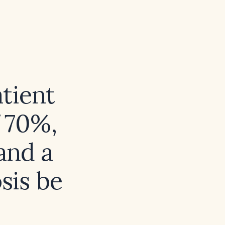
tient
f 70%,
and a
sis be