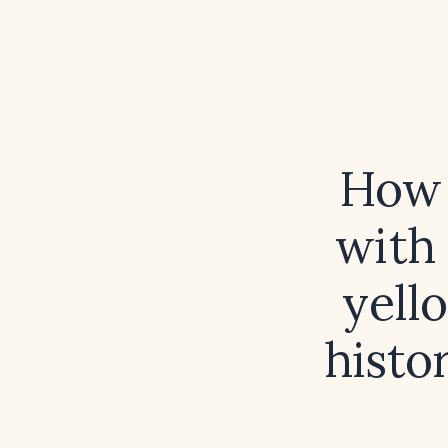
How 
with 
yell
histo