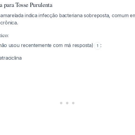
a para Tosse Purulenta
 amarelada indica infecção bacteriana sobreposta, comum e
crônica.
tico:
não usou recentemente com má resposta)
:
1
etraciclina