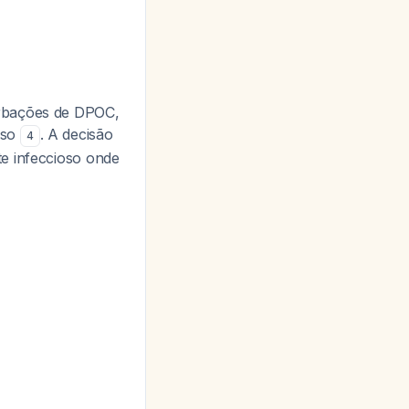
erbações de DPOC,
rso
. A decisão
4
te infeccioso onde