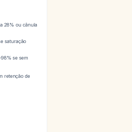
 a 28% ou cânula
se saturação
4-98% se sem
om retenção de