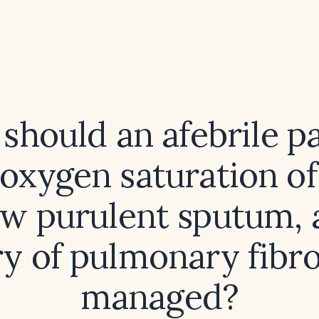
should an afebrile pa
oxygen saturation o
ow purulent sputum, 
ry of pulmonary fibro
managed?