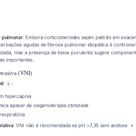
e pulmonar
: Embora corticosteroides sejam padrão em exac
erbações agudas de fibrose pulmonar idiopática é controve
alizada, mas a presença de tosse purulenta sugere componen
ais importantes.
nvasiva (VNI)
NI
:
5
m hipercapnia
ínica apesar de oxigenoterapia otimizada
respiratória
lativa
: VNI não é recomendada se pH >7,35 sem acidose
5