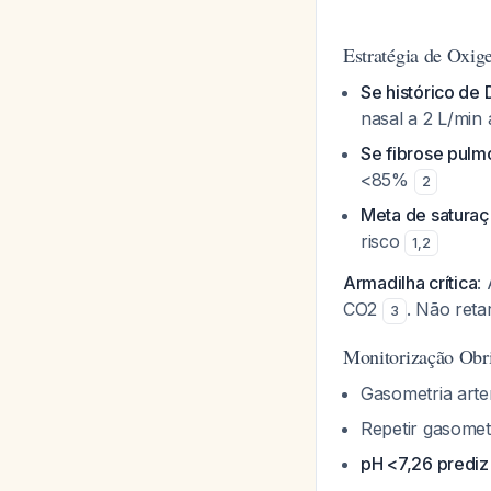
Estratégia de Oxig
Se histórico de
nasal a 2 L/min
Se fibrose pul
<85%
2
Meta de satura
risco
1
,
2
Armadilha crítica
:
CO2
. Não reta
3
Monitorização Obri
Gasometria arte
Repetir gasome
pH <7,26 prediz