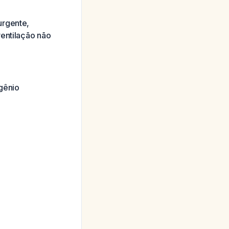
urgente,
ventilação não
igênio