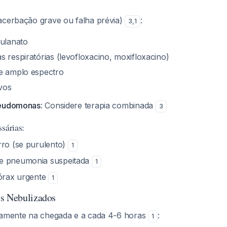
cerbação grave ou falha prévia)
:
3
,
1
vulanato
 respiratórias (levofloxacino, moxifloxacino)
e amplo espectro
vos
seudomonas
: Considere terapia combinada
3
sárias:
rro (se purulento)
1
e pneumonia suspeitada
1
tórax urgente
1
es Nebulizados
tamente na chegada e a cada 4-6 horas
:
1