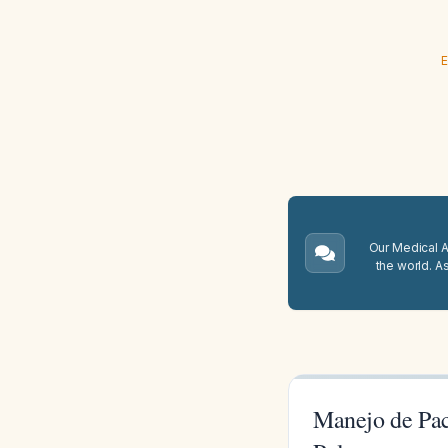
E
Our Medical A.
the world. A
Manejo de Pac