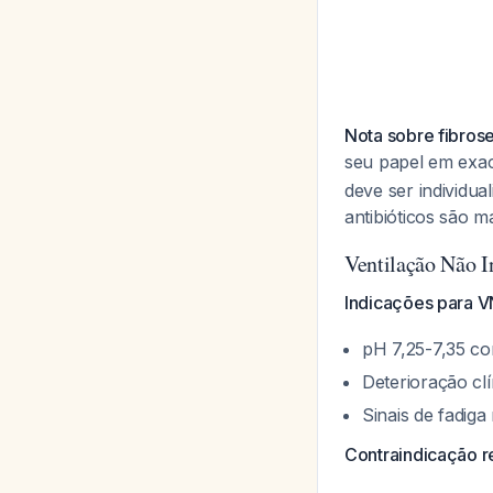
Nota sobre fibros
seu papel em exac
deve ser individu
antibióticos são m
Ventilação Não I
Indicações para V
pH 7,25-7,35 co
Deterioração cl
Sinais de fadiga 
Contraindicação re