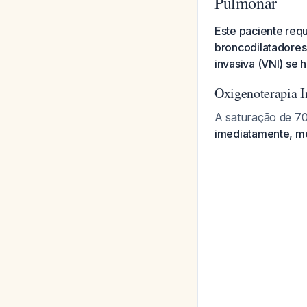
Pulmonar
Este paciente req
broncodilatadores 
invasiva (VNI) se 
Oxigenoterapia I
A saturação de 70
imediatamente, me