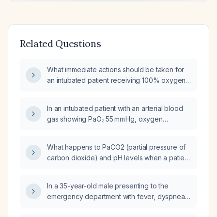
Related Questions
What immediate actions should be taken for
an intubated patient receiving 100% oxygen
who has an oxygen saturation of 70%?
In an intubated patient with an arterial blood
gas showing PaO₂ 55 mm Hg, oxygen
saturation 87 %, pH 7.34, PaCO₂ 38 mm Hg,
and HCO₃⁻ 20.5 mmol/L (type I respiratory
What happens to PaCO2 (partial pressure of
failure with mild metabolic acidosis), what
carbon dioxide) and pH levels when a patient
immediate interventions should be
on mechanical ventilation (MV) with a fraction
undertaken to improve oxygenation and
of inspired oxygen (FiO2) of 50% and normal
manage the acidosis?
In a 35-year-old male presenting to the
PaCO2, PaO2 (partial pressure of oxygen),
emergency department with fever, dyspnea,
and pH levels self-extubates?
hypoxia requiring 4 L supplemental oxygen,