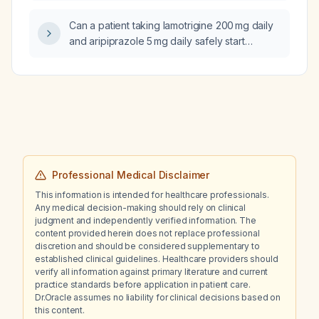
and clarithromycin, is allergic to cefdinir, and
Can a patient taking lamotrigine 200 mg daily
is not responding to amoxicillin?
and aripiprazole 5 mg daily safely start
drinking mate (Ilex paraguariensis)?
Professional Medical Disclaimer
This information is intended for healthcare professionals.
Any medical decision-making should rely on clinical
judgment and independently verified information. The
content provided herein does not replace professional
discretion and should be considered supplementary to
established clinical guidelines. Healthcare providers should
verify all information against primary literature and current
practice standards before application in patient care.
Dr.Oracle assumes no liability for clinical decisions based on
this content.