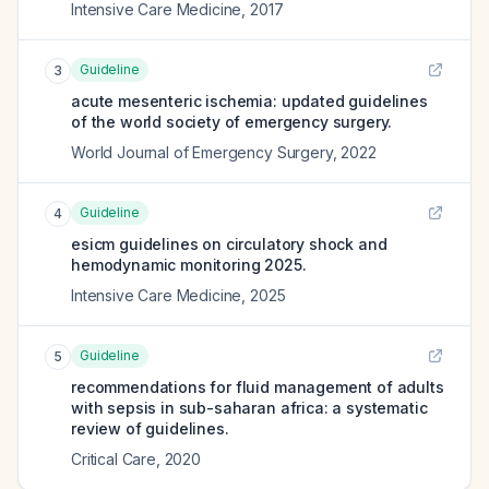
Intensive Care Medicine
,
2017
Guideline
3
acute mesenteric ischemia: updated guidelines
of the world society of emergency surgery.
World Journal of Emergency Surgery
,
2022
Guideline
4
esicm guidelines on circulatory shock and
hemodynamic monitoring 2025.
Intensive Care Medicine
,
2025
Guideline
5
recommendations for fluid management of adults
with sepsis in sub-saharan africa: a systematic
review of guidelines.
Critical Care
,
2020