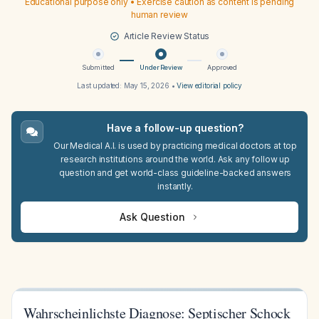
Educational purpose only • Exercise caution as content is pending
human review
Article Review Status
Submitted
Under Review
Approved
Last updated:
May 15, 2026
•
View editorial policy
Have a follow-up question?
Our Medical A.I. is used by practicing medical doctors at top
research institutions around the world. Ask any follow up
question and get world-class guideline-backed answers
instantly.
Ask Question
Wahrscheinlichste Diagnose: Septischer Schock