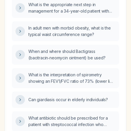
nonproductive cough, tachycardia,
What is the appropriate next step in
normotension, inspiratory crackles, and a
management for a 34-year-old patient with
chest radiograph showing peripheral patchy
cough and daytime symptoms, oxygen
mixed alveolar‑interstitial infiltrates, which
saturation of 95%, who was previously on
diagnostic test is most appropriate to confirm
In adult men with morbid obesity, what is the
montelukast but is currently not taking any
the diagnosis: streptococcal antigen test,
typical waist circumference range?
medication?
echocardiography, chest computed
tomography, or bronchoscopy with
When and where should Bactigrass
bronchoalveolar lavage?
(bacitracin‑neomycin ointment) be used?
What is the interpretation of spirometry
showing an FEV1/FVC ratio of 73% (lower limit
of normal 67%), FEV1 69% of predicted, and
FVC 74% of predicted?
Can giardiasis occur in elderly individuals?
What antibiotic should be prescribed for a
patient with streptococcal infection who
developed a pinpoint rash to azithromycin