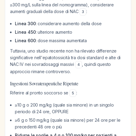
≥300 mg/L sulla linea del nomogramma), considerare
aumenti graduali della dose di NAC
:
3
Linea 300
: considerare aumento della dose
Linea 450
: ulteriore aumento
Linea 600
: dose massima aumentata
Tuttavia, uno studio recente non ha rilevato differenze
significative nell'epatotossicità tra dosi standard e alte di
NAC IV nei sovradosaggi massivi
, quindi questo
4
approccio rimane controverso.
Ingestioni Sovraterapeutiche Ripetute
Riferire al pronto soccorso se
:
5
≥10 g o 200 mg/kg (quale sia minore) in un singolo
periodo di 24 ore, OPPURE
≥6 g o 150 mg/kg (quale sia minore) per 24 ore per le
precedenti 48 ore o più
Ridurre le soglie a 4 g o 100 mg/kg per pazienti a