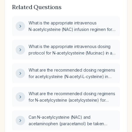
Related Questions
What is the appropriate intravenous
N‑acetylcysteine (NAC) infusion regimen for
treating acute acetaminophen overdose in
adults?
What is the appropriate intravenous dosing
protocol for N‑acetylcysteine (Mucinac) in a
suspected paracetamol (acetaminophen)
overdose?
What are the recommended dosing regimens
for acetylcysteine (N‑acetyl‑L‑cysteine) in
acute acetaminophen overdose, as a
mucolytic for chronic respiratory disease, and
What are the recommended dosing regimens
for prevention of contrast‑induced
for N‑acetylcysteine (acetylcysteine) for
nephropathy?
acute acetaminophen overdose, mucolytic
therapy, and prophylaxis of contrast‑induced
Can N-acetylcysteine (NAC) and
nephropathy?
acetaminophen (paracetamol) be taken
simultaneously?