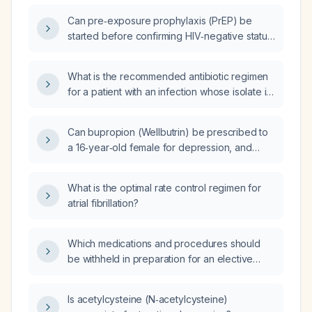
Can pre‑exposure prophylaxis (PrEP) be
started before confirming HIV‑negative status
and renal function (creatinine/eGFR) when lab
results will take 2–3 days?
What is the recommended antibiotic regimen
for a patient with an infection whose isolate is
susceptible to doxycycline, tetracycline, and
vancomycin?
Can bupropion (Wellbutrin) be prescribed to
a 16‑year‑old female for depression, and
what is the appropriate initial dosing and
safety considerations?
What is the optimal rate control regimen for
atrial fibrillation?
Which medications and procedures should
be withheld in preparation for an elective
cardiac catheterization?
Is acetylcysteine (N‑acetylcysteine)