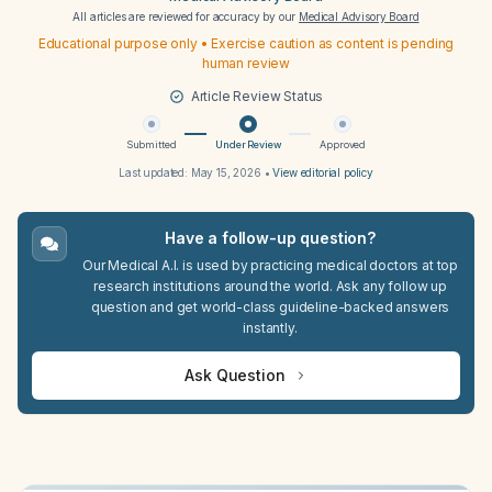
All articles are reviewed for accuracy by our
Medical Advisory Board
Educational purpose only • Exercise caution as content is pending
human review
Article Review Status
Submitted
Under Review
Approved
Last updated:
May 15, 2026
•
View editorial policy
Have a follow-up question?
Our Medical A.I. is used by practicing medical doctors at top
research institutions around the world. Ask any follow up
question and get world-class guideline-backed answers
instantly.
Ask Question