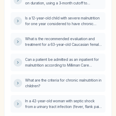
on duration, using a 3‑month cutoff to
distinguish acute (<3 months) from chronic (≥3
months)?
Is a 12-year-old child with severe malnutrition
for one year considered to have chronic
malnutrition?
What is the recommended evaluation and
treatment for a 63-year-old Caucasian female
with severe malnutrition (weight 30 kg, height
155 cm, BMI 12.5)?
Can a patient be admitted as an inpatient for
malnutrition according to Milliman Care
Guidelines (MCG) or InterQual criteria?
What are the criteria for chronic malnutrition in
children?
In a 42-year-old woman with septic shock
from a urinary tract infection (fever, flank pain,
nausea, vomiting, polyuria, dysuria, confusion,