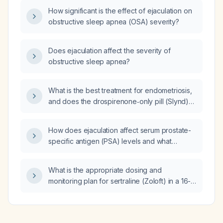
severe hypotension, tachycardia, tachypnea,
How significant is the effect of ejaculation on
prolonged capillary refill, and low oxygen
obstructive sleep apnea (OSA) severity?
saturation) while on norfloxacin, what
immediate hemodynamic management should
be performed regarding fluid resuscitation
Does ejaculation affect the severity of
volume and norepinephrine initiation?
obstructive sleep apnea?
What is the best treatment for endometriosis,
and does the drospirenone‑only pill (Slynd)
work?
How does ejaculation affect serum prostate-
specific antigen (PSA) levels and what
abstinence period is recommended before
testing?
What is the appropriate dosing and
monitoring plan for sertraline (Zoloft) in a 16-
year-old adolescent with pain and
depression?