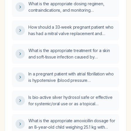
glargine in the morning, 40 U glargine in the
What is the appropriate dosing regimen,
whose glycated hemoglobin is about 8 % and
evening, and 20 U rapid‑acting insulin with
contraindications, and monitoring
who is currently taking insulin glargine
meals, who received 8 mg dexamethasone
recommendations for vilazodone in an adult
(Lantus) 34 U twice daily and insulin regular
after total‑shoulder arthroplasty and is
patient with major depressive disorder?
(Humulin) 4 U before each meal, how should
How should a 33‑week pregnant patient who
currently on a variable insulin drip?
his diabetes regimen be adjusted to optimize
has had a mitral valve replacement and
glycemic control while minimizing
presents with atrial fibrillation be managed?
hypoglycemia risk?
What is the appropriate treatment for a skin
and soft‑tissue infection caused by
Staphylococcus lugdunensis?
In a pregnant patient with atrial fibrillation who
is hypotensive (blood pressure
80/60 mm Hg), what is the appropriate acute
hemodynamic and rate‑control management?
Is bio‑active silver hydrosol safe or effective
for systemic/oral use or as a topical
wound‑care antimicrobial?
What is the appropriate amoxicillin dosage for
an 8-year-old child weighing 25.1 kg with