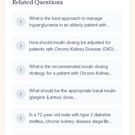
Related Questions
What is the best approach to manage
hyperglycemia in an elderly patient with
severe impaired renal function?
How should insulin dosing be adjusted for
patients with Chronic Kidney Disease (CKD)
based on estimated Glomerular Filtration Rate
(eGFR)?
What is the recommended insulin dosing
strategy for a patient with Chronic Kidney
Disease (CKD) on dialysis?
What should be the appropriate basal insulin
glargine (Lantus) dose,
carbohydrate‑to‑insulin ratio, and correction
factor for a 56‑year‑old male with type 1
In a 72‑year‑old male with type 2 diabetes
diabetes, weight 145 kg, chronic kidney
mellitus, chronic kidney disease stage IIIb
disease (creatinine 1.22 mg/dL,
(eGFR ≈ 37 mL/min/1.73 m²), hypertension,
GFR ≈ 70 mL/min), baseline regimen of 80 U
hyperlipidemia, and coronary artery disease,