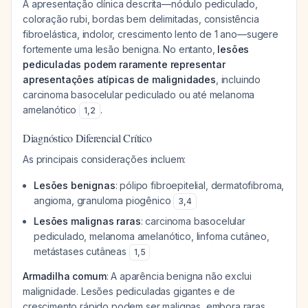
A apresentação clínica descrita—nódulo pediculado,
coloração rubi, bordas bem delimitadas, consistência
fibroelástica, indolor, crescimento lento de 1 ano—sugere
fortemente uma lesão benigna. No entanto,
lesões
pediculadas podem raramente representar
apresentações atípicas de malignidades
, incluindo
carcinoma basocelular pediculado ou até melanoma
amelanótico
.
1
,
2
Diagnóstico Diferencial Crítico
As principais considerações incluem:
Lesões benignas
: pólipo fibroepitelial, dermatofibroma,
angioma, granuloma piogênico
3
,
4
Lesões malignas raras
: carcinoma basocelular
pediculado, melanoma amelanótico, linfoma cutâneo,
metástases cutâneas
1
,
5
Armadilha comum
: A aparência benigna não exclui
malignidade. Lesões pediculadas gigantes e de
crescimento rápido podem ser malignas, embora raras