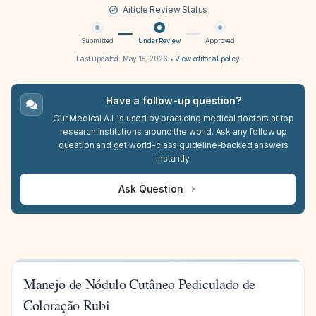
Article Review Status
Submitted
Under Review
Approved
Last updated:
May 15, 2026
•
View editorial policy
Have a follow-up question?
Our Medical A.I. is used by practicing medical doctors at top
research institutions around the world. Ask any follow up
question and get world-class guideline-backed answers
instantly.
Ask Question
Manejo de Nódulo Cutâneo Pediculado de
Coloração Rubi