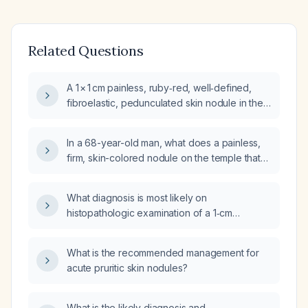
Related Questions
A 1 × 1 cm painless, ruby‑red, well‑defined,
fibroelastic, pedunculated skin nodule in the
mesogastric region that has grown slowly
over one year—what is the most likely
In a 68-year-old man, what does a painless,
diagnostic hypothesis?
firm, skin-colored nodule on the temple that
rises and falls with each heartbeat indicate?
What diagnosis is most likely on
histopathologic examination of a 1‑cm
erythematous dome‑shaped lesion with a
central keratin plug on the right lower leg of a
What is the recommended management for
78‑year‑old woman with a three‑week history
acute pruritic skin nodules?
of rapid growth?
What is the likely diagnosis and