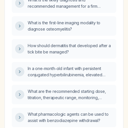
recommended management for a firm
subcutaneous nodule on the back with a soft,
itchy overlying surface?
What is the first-line imaging modality to
diagnose osteomyelitis?
How should dermatitis that developed after a
tick bite be managed?
In a one‑month‑old infant with persistent
conjugated hyperbilirubinemia, elevated
aspartate aminotransferase (AST), alanine
aminotransferase (ALT), and gamma‑glutamyl
What are the recommended starting dose,
transferase (GGT), what is the most probable
titration, therapeutic range, monitoring,
diagnosis: biliary atresia, Dubin‑Johnson
contraindications, and alternative options for
syndrome, or galactosemia?
valproic acid in managing seizures and
What pharmacologic agents can be used to
bipolar disorder?
assist with benzodiazepine withdrawal?