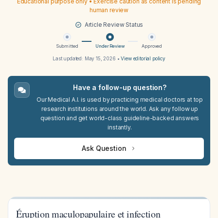
Educational purpose only • Exercise caution as content is pending
human review
Article Review Status
Submitted
Under Review
Approved
Last updated:
May 15, 2026
•
View editorial policy
Have a follow-up question?
Our Medical A.I. is used by practicing medical doctors at top
research institutions around the world. Ask any follow up
question and get world-class guideline-backed answers
instantly.
Ask Question
Éruption maculopapulaire et infection