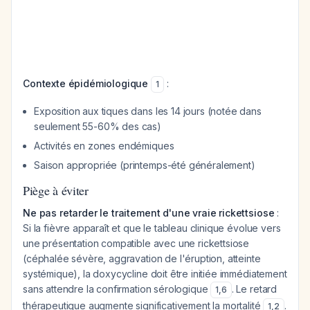
Contexte épidémiologique
:
1
Exposition aux tiques dans les 14 jours (notée dans
seulement 55-60% des cas)
Activités en zones endémiques
Saison appropriée (printemps-été généralement)
Piège à éviter
Ne pas retarder le traitement d'une vraie rickettsiose
:
Si la fièvre apparaît et que le tableau clinique évolue vers
une présentation compatible avec une rickettsiose
(céphalée sévère, aggravation de l'éruption, atteinte
systémique), la doxycycline doit être initiée immédiatement
sans attendre la confirmation sérologique
. Le retard
1
,
6
thérapeutique augmente significativement la mortalité
.
1
,
2