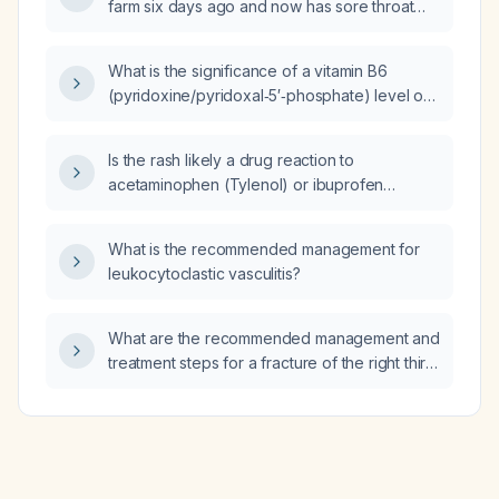
farm six days ago and now has sore throat
and nasal congestion without fever, what is
the most likely diagnosis and recommended
What is the significance of a vitamin B6
management?
(pyridoxine/pyridoxal‑5′‑phosphate) level of
137.3 and how should it be managed?
Is the rash likely a drug reaction to
acetaminophen (Tylenol) or ibuprofen
(Advil)?
What is the recommended management for
leukocytoclastic vasculitis?
What are the recommended management and
treatment steps for a fracture of the right third
digit (ring finger)?