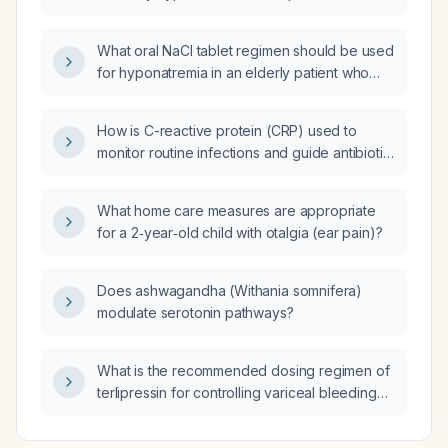
90/60 mm Hg), which antihypertensive
medication should be discontinued:
What oral NaCl tablet regimen should be used
telmisartan (80 mg daily), amlodipine (5 mg
for hyponatremia in an elderly patient who
daily), or clonidine (150 µg daily)?
easily becomes congested?
How is C-reactive protein (CRP) used to
monitor routine infections and guide antibiotic
therapy?
What home care measures are appropriate
for a 2‑year‑old child with otalgia (ear pain)?
Does ashwagandha (Withania somnifera)
modulate serotonin pathways?
What is the recommended dosing regimen of
terlipressin for controlling variceal bleeding
and for treating hepatorenal syndrome?