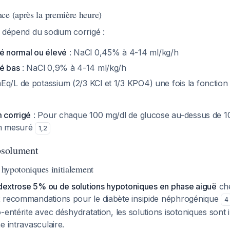
ce (après la première heure)
é dépend du sodium corrigé :
gé normal ou élevé
: NaCl 0,45% à 4-14 ml/kg/h
gé bas
: NaCl 0,9% à 4-14 ml/kg/h
Eq/L de potassium (2/3 KCl et 1/3 KPO4) une fois la fonction
 corrigé
: Pour chaque 100 mg/dl de glucose au-dessus de 10
um mesuré
1
,
2
absolument
s hypotoniques initialement
e dextrose 5% ou de solutions hypotoniques en phase aiguë
che
 recommandations pour le diabète insipide néphrogénique
4
-entérite avec déshydratation, les solutions isotoniques sont
e intravasculaire.