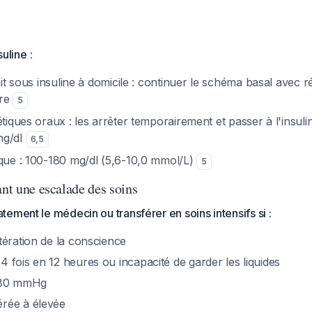
suline
:
tait sous insuline à domicile : continuer le schéma basal avec 
ire
5
étiques oraux : les arrêter temporairement et passer à l'insulin
mg/dl
6
,
5
ique : 100-180 mg/dl (5,6-10,0 mmol/L)
5
ant une escalade des soins
ement le médecin ou transférer en soins intensifs si :
tération de la conscience
 fois en 12 heures ou incapacité de garder les liquides
<80 mmHg
rée à élevée