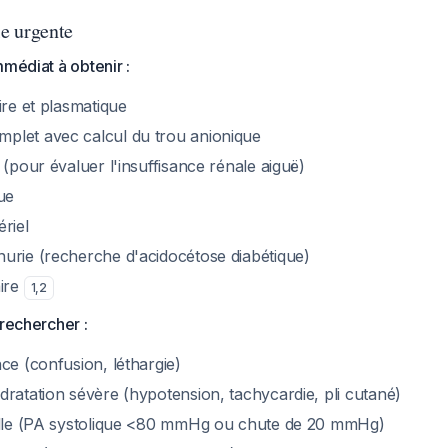
le urgente
mmédiat à obtenir :
ire et plasmatique
let avec calcul du trou anionique
 (pour évaluer l'insuffisance rénale aiguë)
ue
riel
urie (recherche d'acidocétose diabétique)
aire
1
,
2
 rechercher :
ce (confusion, léthargie)
ratation sévère (hypotension, tachycardie, pli cutané)
elle (PA systolique <80 mmHg ou chute de 20 mmHg)