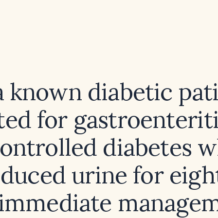
a known diabetic pat
ed for gastroenterit
ontrolled diabetes 
duced urine for eigh
immediate managem