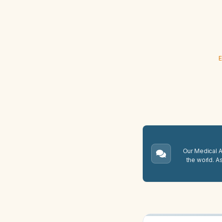
E
Our Medical A.
the world. A