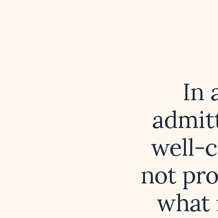
In 
admitt
well-c
not pro
what 