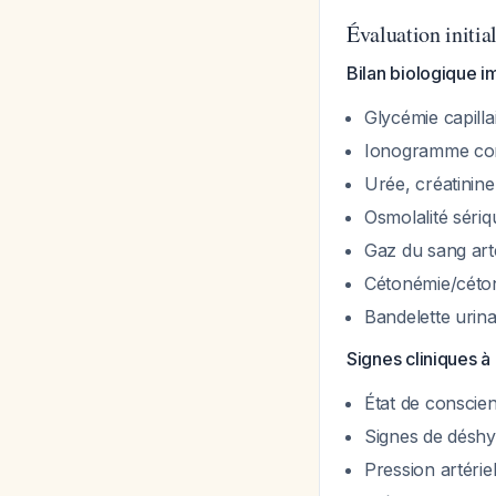
Évaluation initia
Bilan biologique i
Glycémie capilla
Ionogramme comp
Urée, créatinine
Osmolalité sériq
Gaz du sang arté
Cétonémie/céton
Bandelette urin
Signes cliniques à
État de conscien
Signes de déshyd
Pression artéri