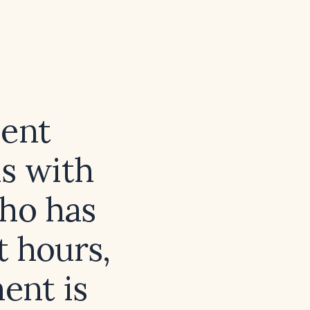
ient
is with
who has
t hours,
ent is