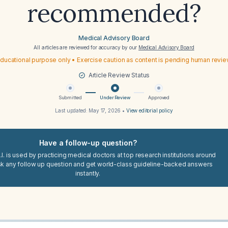
recommended?
Medical Advisory Board
All articles are reviewed for accuracy by our
Medical Advisory Board
ducational purpose only • Exercise caution as content is pending human revi
Article Review Status
Submitted
Under Review
Approved
Last updated:
May 17, 2026
•
View editorial policy
Have a follow-up question?
I. is used by practicing medical doctors at top research institutions around
sk any follow up question and get world-class guideline-backed answers
instantly.