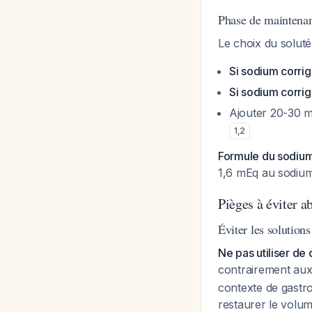
Phase de maintenan
Le choix du solut
Si sodium corri
Si sodium corri
Ajouter 20-30 m
1
,
2
Formule du sodium
1,6 mEq au sodi
Pièges à éviter 
Éviter les solution
Ne pas utiliser d
contrairement aux
contexte de gastro
restaurer le volum