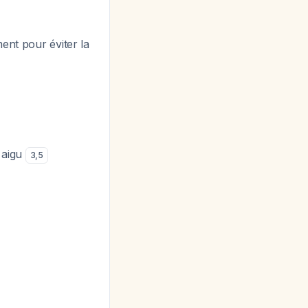
ent pour éviter la
 aigu
3
,
5