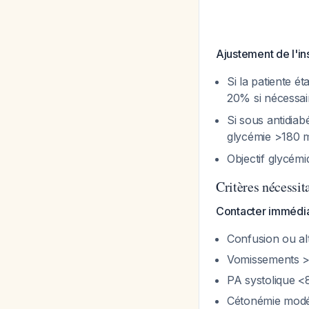
Ajustement de l'in
Si la patiente é
20% si nécessa
Si sous antidiab
glycémie >180 
Objectif glycém
Critères nécessit
Contacter immédiat
Confusion ou al
Vomissements >4
PA systolique 
Cétonémie modé