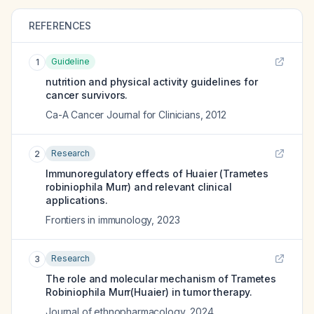
REFERENCES
Guideline
1
nutrition and physical activity guidelines for
cancer survivors.
Ca-A Cancer Journal for Clinicians
,
2012
Research
2
Immunoregulatory effects of Huaier (Trametes
robiniophila Murr) and relevant clinical
applications.
Frontiers in immunology
,
2023
Research
3
The role and molecular mechanism of Trametes
Robiniophila Murr(Huaier) in tumor therapy.
Journal of ethnopharmacology
,
2024