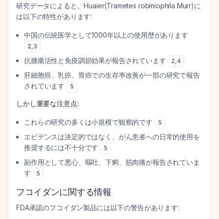
研究データによると、Huaier(Trametes robiniophila Murr)に
は以下の特性があります:
中国の伝統医学として1000年以上の使用歴があります
2
,
3
抗腫瘍活性と免疫調節効果が報告されています
2
,
4
肝細胞癌、乳癌、胃癌での生存率改善が一部の研究で報告
されています
5
しかし重要な注意点:
これらの研究の多くは小規模で観察的です
5
エビデンスは決定的ではなく、がん患者への日常的使用を
推奨するには不十分です
5
副作用として悪心、嘔吐、下痢、筋肉痛が報告されていま
す
5
フコイダンに関する情報
FDA承認のフコイダン製品には以下の警告があります: