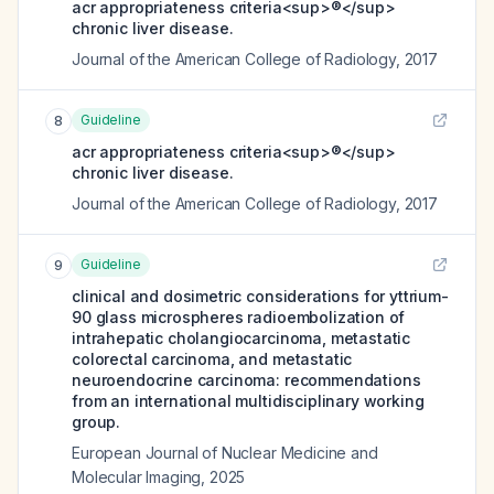
acr appropriateness criteria<sup>®</sup>
chronic liver disease.
Journal of the American College of Radiology
,
2017
Guideline
8
acr appropriateness criteria<sup>®</sup>
chronic liver disease.
Journal of the American College of Radiology
,
2017
Guideline
9
clinical and dosimetric considerations for yttrium-
90 glass microspheres radioembolization of
intrahepatic cholangiocarcinoma, metastatic
colorectal carcinoma, and metastatic
neuroendocrine carcinoma: recommendations
from an international multidisciplinary working
group.
European Journal of Nuclear Medicine and
Molecular Imaging
,
2025