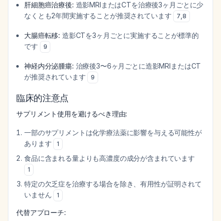
肝細胞癌治療後:
造影MRIまたはCTを治療後3ヶ月ごとに少
なくとも2年間実施することが推奨されています
7
,
8
大腸癌転移:
造影CTを3ヶ月ごとに実施することが標準的
です
9
神経内分泌腫瘍:
治療後3〜6ヶ月ごとに造影MRIまたはCT
が推奨されています
9
臨床的注意点
サプリメント使用を避けるべき理由:
一部のサプリメントは化学療法薬に影響を与える可能性が
あります
1
食品に含まれる量よりも高濃度の成分が含まれています
1
特定の欠乏症を治療する場合を除き、有用性が証明されて
いません
1
代替アプローチ: