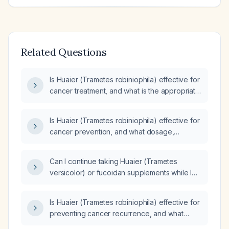
Related Questions
Is Huaier (Trametes robiniophila) effective for
cancer treatment, and what is the appropriate
dosage and monitoring?
Is Huaier (Trametes robiniophila) effective for
cancer prevention, and what dosage,
duration, monitoring, and contraindications
should be considered?
Can I continue taking Huaier (Trametes
versicolor) or fucoidan supplements while I
am only under observation with periodic
contrast‑enhanced CT and not receiving any
Is Huaier (Trametes robiniophila) effective for
active cancer therapy?
preventing cancer recurrence, and what
dosage and monitoring are recommended?