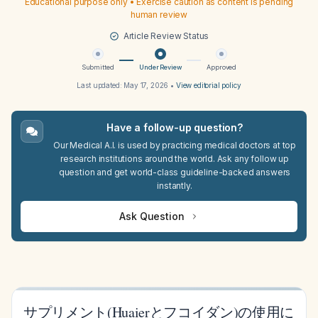
Educational purpose only • Exercise caution as content is pending
human review
Article Review Status
Submitted
Under Review
Approved
Last updated:
May 17, 2026
•
View editorial policy
Have a follow-up question?
Our Medical A.I. is used by practicing medical doctors at top
research institutions around the world. Ask any follow up
question and get world-class guideline-backed answers
instantly.
Ask Question
サプリメント(Huaierとフコイダン)の使用に