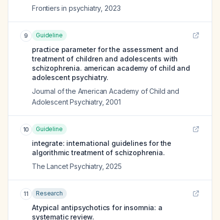
Frontiers in psychiatry
,
2023
Guideline
9
practice parameter for the assessment and
treatment of children and adolescents with
schizophrenia. american academy of child and
adolescent psychiatry.
Journal of the American Academy of Child and
Adolescent Psychiatry
,
2001
Guideline
10
integrate: international guidelines for the
algorithmic treatment of schizophrenia.
The Lancet Psychiatry
,
2025
Research
11
Atypical antipsychotics for insomnia: a
systematic review.