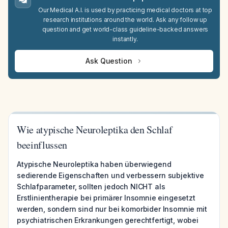
Our Medical A.I. is used by practicing medical doctors at top
research institutions around the world. Ask any follow up
question and get world-class guideline-backed answers
instantly.
Ask Question
Wie atypische Neuroleptika den Schlaf
beeinflussen
Atypische Neuroleptika haben überwiegend
sedierende Eigenschaften und verbessern subjektive
Schlafparameter, sollten jedoch NICHT als
Erstlinientherapie bei primärer Insomnie eingesetzt
werden, sondern sind nur bei komorbider Insomnie mit
psychiatrischen Erkrankungen gerechtfertigt, wobei