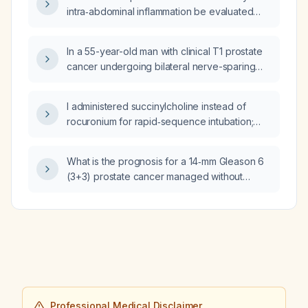
evaluation and management?
intra‑abdominal inflammation be evaluated
and managed?
In a 55-year-old man with clinical T1 prostate
cancer undergoing bilateral nerve-sparing
radical prostatectomy, what is the long-term
risk of erectile dysfunction and persistent
I administered succinylcholine instead of
urinary incontinence?
rocuronium for rapid‑sequence intubation;
what is the correct dose of succinylcholine
for a 70‑kg adult and when should
What is the prognosis for a 14‑mm Gleason 6
rocuronium be preferred?
(3+3) prostate cancer managed without
definitive therapy?
Professional Medical Disclaimer