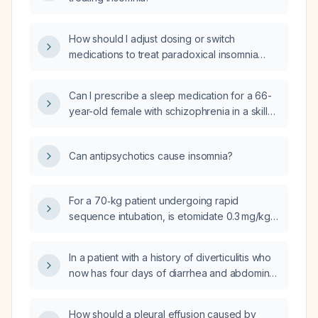
How should I adjust dosing or switch
medications to treat paradoxical insomnia
caused by domperidone (Dominal),
risperidone, and haloperidol (popamperon)?
Can I prescribe a sleep medication for a 66-
year-old female with schizophrenia in a skilled
nursing facility who is on quetiapine
(Seroquel) 200 mg twice daily and reports
Can antipsychotics cause insomnia?
insomnia?
For a 70‑kg patient undergoing rapid
sequence intubation, is etomidate 0.3 mg/kg
and rocuronium 1.5 mg/kg appropriate, and
what are the recommended doses for
In a patient with a history of diverticulitis who
maintenance sedation with fentanyl and
now has four days of diarrhea and abdominal
propofol?
pain and a normal complete blood count and
urinalysis, what are the next steps in
How should a pleural effusion caused by