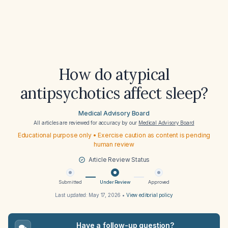
How do atypical
antipsychotics affect sleep?
Medical Advisory Board
All articles are reviewed for accuracy by our
Medical Advisory Board
Educational purpose only • Exercise caution as content is pending
human review
Article Review Status
Submitted
Under Review
Approved
Last updated:
May 17, 2026
•
View editorial policy
Have a follow-up question?