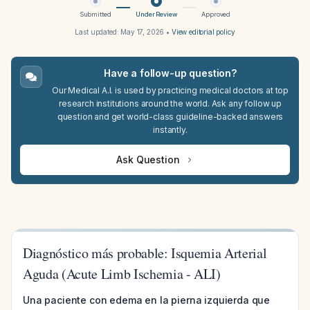
Submitted
Under Review
Approved
Last updated:
May 17, 2026
•
View editorial policy
Have a follow-up question?
Our Medical A.I. is used by practicing medical doctors at top
research institutions around the world. Ask any follow up
question and get world-class guideline-backed answers
instantly.
Ask Question
Diagnóstico más probable: Isquemia Arterial
Aguda (Acute Limb Ischemia - ALI)
Una paciente con edema en la pierna izquierda que