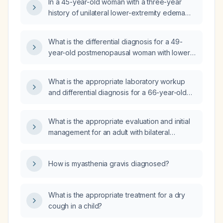
In a 45-year-old woman with a three-year
history of unilateral lower-extremity edema
now bilateral and pain anterior to the patella
and above the medial malleolus, what is the
What is the differential diagnosis for a 49-
likely diagnosis and appropriate diagnostic
year-old postmenopausal woman with lower-
and therapeutic approach?
extremity swelling that improves with warm
water and no significant past medical history?
What is the appropriate laboratory workup
and differential diagnosis for a 66-year-old
male with hypercholesterolemia (high
cholesterol) on a statin (HMG-CoA reductase
What is the appropriate evaluation and initial
inhibitor) presenting with lower extremity
management for an adult with bilateral
edema?
lower‑extremity (bipedal) edema?
How is myasthenia gravis diagnosed?
What is the appropriate treatment for a dry
cough in a child?