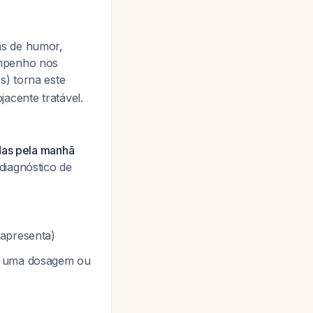
as de humor,
empenho nos
s) torna este
acente tratável.
adas pela manhã
diagnóstico de
 apresenta)
as uma dosagem ou