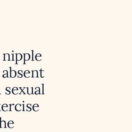
 nipple
 absent
 sexual
ercise
the