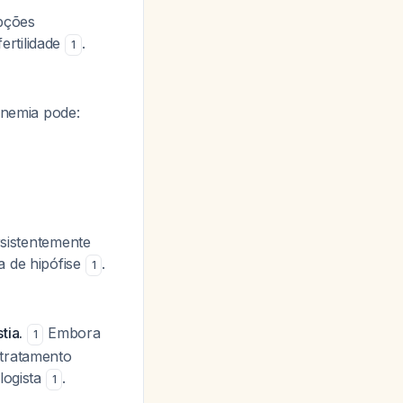
opções
ertilidade
.
1
inemia pode:
sistentemente
a de hipófise
.
1
tia.
Embora
1
 tratamento
logista
.
1