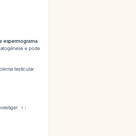
ere espermograma
matogênese e pode
lema testicular
nvestigar
:
1