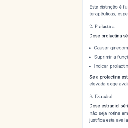
Esta distinção é 
terapêuticas, esp
2. Prolactina
Dose prolactina sé
Causar ginecoma
Suprimir a fun
Indicar prolact
Se a prolactina es
elevada exige ava
3. Estradiol
Dose estradiol sé
não seja rotina e
justifica esta ava