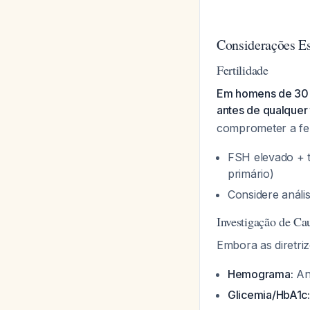
Considerações Es
Fertilidade
Em homens de 30 a
antes de qualquer
comprometer a fer
FSH elevado + t
primário)
Considere análi
Investigação de Ca
Embora as diretri
Hemograma:
Ane
Glicemia/HbA1c: