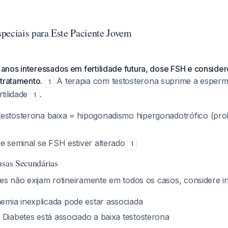
peciais para Este Paciente Jovem
nos interessados em fertilidade futura, dose FSH e consid
 tratamento.
A terapia com testosterona suprime a esper
1
tilidade
.
1
estosterona baixa = hipogonadismo hipergonadotrófico (prob
se seminal se FSH estiver alterado
1
usas Secundárias
zes não exijam rotineiramente em todos os casos, considere i
mia inexplicada pode estar associada
Diabetes está associado a baixa testosterona