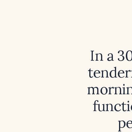
In a 3
tender
mornin
funct
pe