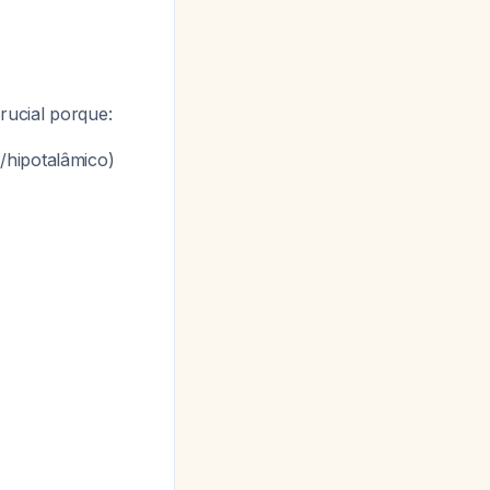
crucial porque:
/hipotalâmico)