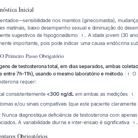
óstica Inicial
entados—sensibilidade nos mamilos (ginecomastia), mudanç
es matinais, baixo desempenho sexual e diminuição do des
mente sugestivos de hipogonadismo
. A idade jovem (30 ano
1
mente importante, pois pode indicar uma causa endócrina subj
: O Primeiro Passo Obrigatório
agens de testosterona total, em dias separados, ambas colet
e entre 7h-11h), usando o mesmo laboratório e método.
O 
1
tosterona requer:
tal consistentemente
<300 ng/dL
em ambas as medições
1
tomas e/ou sinais compatíveis (que este paciente claramente
:
Nunca diagnostique deficiência de testosterona com apen
iados. A variabilidade diurna e inter-ensaio é significativa
.
1
ntares Obrigatórios