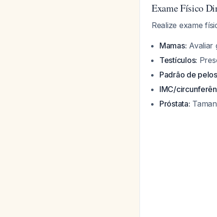
Exame Físico Di
Realize exame fís
Mamas:
Avaliar 
Testículos:
Prese
Padrão de pelos
IMC/circunferên
Próstata:
Tamanho