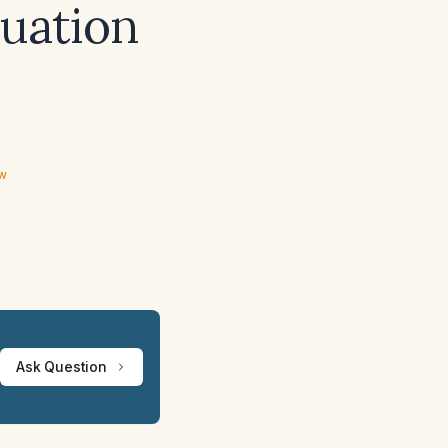
luation
ew
Ask Question