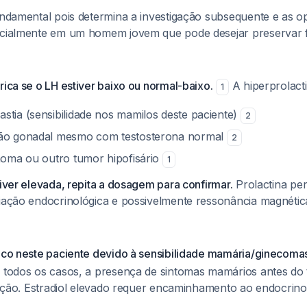
fundamental pois determina a investigação subsequente e as 
ecialmente em um homem jovem que pode desejar preservar f
rica se o LH estiver baixo ou normal-baixo.
A hiperprolact
1
stia (sensibilidade nos mamilos deste paciente)
2
ção gonadal mesmo com testosterona normal
2
inoma ou outro tumor hipofisário
1
tiver elevada, repita a dosagem para confirmar.
Prolactina per
liação endocrinológica e possivelmente ressonância magnétic
rico neste paciente devido à sensibilidade mamária/ginecomas
m todos os casos, a presença de sintomas mamários antes do
liação. Estradiol elevado requer encaminhamento ao endocrino