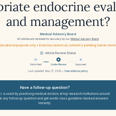
riate endocrine eva
and management?
Medical Advisory Board
All articles are reviewed for accuracy by our
Medical Advisory Board
ducational purpose only • Exercise caution as content is pending human revi
Article Review Status
Submitted
Under Review
Approved
Last updated:
May 17, 2026
•
View editorial policy
Have a follow-up question?
I. is used by practicing medical doctors at top research institutions around
sk any follow up question and get world-class guideline-backed answers
instantly.