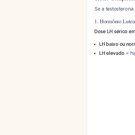
Se a testosterona
1. Hormônio Lutei
Dose LH sérico em
LH baixo ou nor
LH elevado
= hi