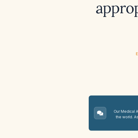
approp
E
Our Medical A.
the world. A