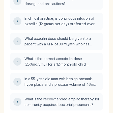
dosing, and precautions?
In clinical practice, is continuous infusion of
oxacillin (12 grams per day) preferred over
intermittent bolus dosing (2 grams every 4
hours) for treating serious infections?
What oxacillin dose should be given to a
patient with a GFR of 30 mL/min who has
cellulitis?
What is the correct amoxicillin dose
(250 mg/5 mL) for a 12‑month‑old child
weighing 25 lb with an upper respiratory
infection?
In a 55-year-old man with benign prostatic
hyperplasia and a prostate volume of 46 mL,
can his prostate-specific antigen rise from
2.3 ng/mL three years ago to 4.2 ng/mL be
What is the recommended empiric therapy for
attributed to the BPH?
community-acquired bacterial pneumonia?