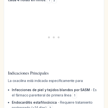
1
2
Indicaciones Principales
La oxacilina está indicada específicamente para:
Infecciones de piel y tejidos blandos por SASM
- Es
el fármaco parenteral de primera línea
1
Endocarditis estafilocócica
- Requiere tratamiento
prolongado (>14 días)
2