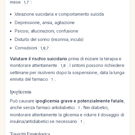
mese
:
1
,
7
Ideazione suicidaria e comportamento suicida
Depressione, ansia, agitazione
Psicosi, allucinazioni, confusione
Disturbi del sonno (insonnia, incubi)
Convulsioni
1
,
8
,
7
Valutare il rischio suicidario
prima di iniziare la terapia e
monitorare attentamente
. I sintomi possono richiedere
1
,
8
settimane per risolversi dopo la sospensione, data la lunga
emivita del farmaco
.
1
Ipoglicemia
Può causare
ipoglicemia grave e potenzialmente fatale
,
anche senza farmaci antidiabetici
. Nei diabetici,
1
monitorare attentamente la glicemia e ridurre il dosaggio di
insulina/antidiabetici se necessario
.
1
Tossicità Ematologica