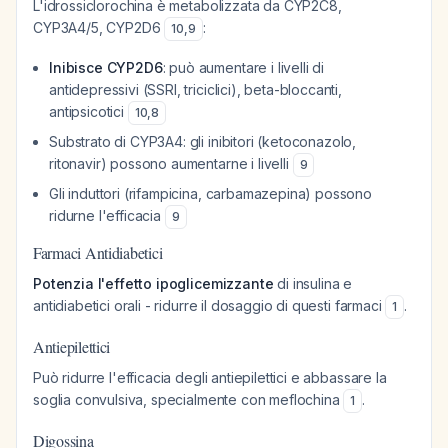
L'idrossiclorochina è metabolizzata da CYP2C8,
CYP3A4/5, CYP2D6
:
10
,
9
Inibisce CYP2D6
: può aumentare i livelli di
antidepressivi (SSRI, triciclici), beta-bloccanti,
antipsicotici
10
,
8
Substrato di CYP3A4: gli inibitori (ketoconazolo,
ritonavir) possono aumentarne i livelli
9
Gli induttori (rifampicina, carbamazepina) possono
ridurne l'efficacia
9
Farmaci Antidiabetici
Potenzia l'effetto ipoglicemizzante
di insulina e
antidiabetici orali - ridurre il dosaggio di questi farmaci
.
1
Antiepilettici
Può ridurre l'efficacia degli antiepilettici e abbassare la
soglia convulsiva, specialmente con meflochina
.
1
Digossina