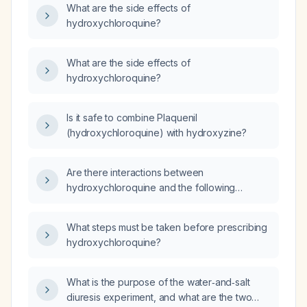
What are the side effects of
hydroxychloroquine?
What are the side effects of
hydroxychloroquine?
Is it safe to combine Plaquenil
(hydroxychloroquine) with hydroxyzine?
Are there interactions between
hydroxychloroquine and the following
medications: Wellbutrin (bupropion),
escitalopram, Adderall, Mounjaro
What steps must be taken before prescribing
(tirzepatide), Ubrelvy (ubrogepant)?
hydroxychloroquine?
What is the purpose of the water‑and‑salt
diuresis experiment, and what are the two