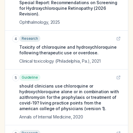
Special Report: Recommendations on Screening
for Hydroxychloroquine Retinopathy (2026
Revision).
Ophthalmology
,
2025
Research
4
Toxicity of chloroquine and hydroxychloroquine
following therapeutic use or overdose.
Clinical toxicology (Philadelphia, Pa.)
,
2021
Guideline
5
should clinicians use chloroquine or
hydroxychloroquine alone or in combination with
azithromycin for the prophylaxis or treatment of
covid-19? living practice points from the
american college of physicians (version 1).
Annals of Internal Medicine
,
2020