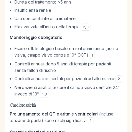
Durata del trattamento >5 anni
Insufficienza renale
Uso concomitante di tamoxifene
Età avanzata all'inizio della terapia
2
,
3
Monitoraggio obbligatorio:
Esame oftalmologico basale entro il primo anno (acuità
visiva, campo visivo centrale 10°, OCT)
1
Controlli annuali dopo 5 anni di terapia per pazienti
senza fattori di rischio
Controlli annuali immediati per pazienti ad alto rischio
2
Nei pazienti asiatici, testare il campo visivo centrale 24°
invece di 10°
1
,
3
Cardiotossicità
Prolungamento del QT e aritmie ventricolari
(inclusa
torsione di punta) sono rischi significativi
.
1