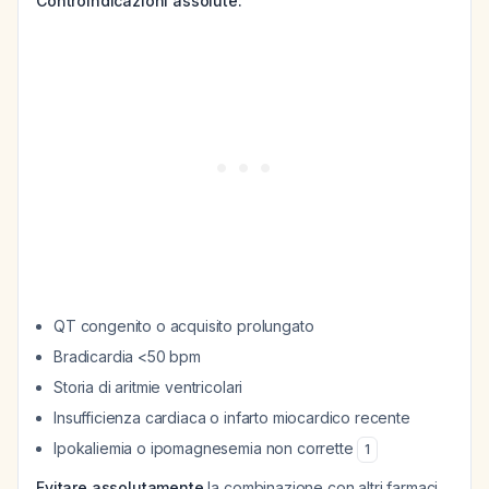
Controindicazioni assolute:
QT congenito o acquisito prolungato
Bradicardia <50 bpm
Storia di aritmie ventricolari
Insufficienza cardiaca o infarto miocardico recente
Ipokaliemia o ipomagnesemia non corrette
1
Evitare assolutamente
la combinazione con altri farmaci