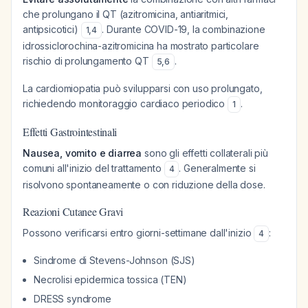
che prolungano il QT (azitromicina, antiaritmici,
antipsicotici)
. Durante COVID-19, la combinazione
1
,
4
idrossiclorochina-azitromicina ha mostrato particolare
rischio di prolungamento QT
.
5
,
6
La cardiomiopatia può svilupparsi con uso prolungato,
richiedendo monitoraggio cardiaco periodico
.
1
Effetti Gastrointestinali
Nausea, vomito e diarrea
sono gli effetti collaterali più
comuni all'inizio del trattamento
. Generalmente si
4
risolvono spontaneamente o con riduzione della dose.
Reazioni Cutanee Gravi
Possono verificarsi entro giorni-settimane dall'inizio
:
4
Sindrome di Stevens-Johnson (SJS)
Necrolisi epidermica tossica (TEN)
DRESS syndrome