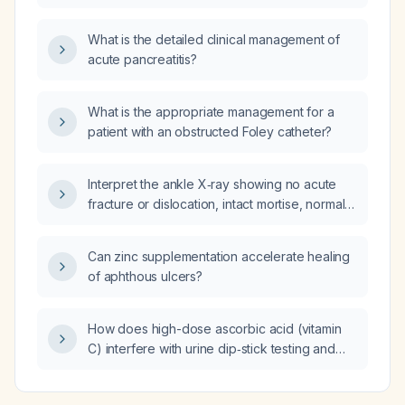
main mechanisms that can alter urine volume
and concentration?
What is the detailed clinical management of
acute pancreatitis?
What is the appropriate management for a
patient with an obstructed Foley catheter?
Interpret the ankle X‑ray showing no acute
fracture or dislocation, intact mortise, normal
bone mineralization, and mild lateral malleolar
soft‑tissue swelling, and advise management
Can zinc supplementation accelerate healing
for the chronic ankle sprain and recent toe
of aphthous ulcers?
injury in a patient planning a 92‑mile trek and
a 10‑mile hike.
How does high-dose ascorbic acid (vitamin
C) interfere with urine dip‑stick testing and
what precautions should be taken before
collecting a urine sample?