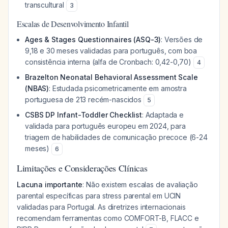
transcultural
3
Escalas de Desenvolvimento Infantil
Ages & Stages Questionnaires (ASQ-3)
: Versões de
9,18 e 30 meses validadas para português, com boa
consistência interna (alfa de Cronbach: 0,42-0,70)
4
Brazelton Neonatal Behavioral Assessment Scale
(NBAS)
: Estudada psicometricamente em amostra
portuguesa de 213 recém-nascidos
5
CSBS DP Infant-Toddler Checklist
: Adaptada e
validada para português europeu em 2024, para
triagem de habilidades de comunicação precoce (6-24
meses)
6
Limitações e Considerações Clínicas
Lacuna importante
: Não existem escalas de avaliação
parental específicas para stress parental em UCIN
validadas para Portugal. As diretrizes internacionais
recomendam ferramentas como COMFORT-B, FLACC e