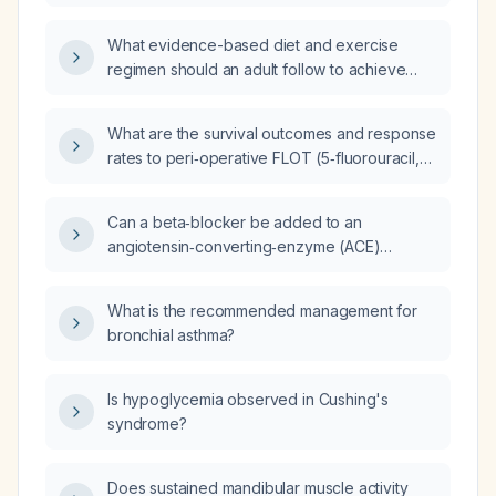
indicate, and what evaluation is
recommended?
What evidence-based diet and exercise
regimen should an adult follow to achieve
safe weight loss?
What are the survival outcomes and response
rates to peri‑operative FLOT (5‑fluorouracil,
leucovorin, oxaliplatin, docetaxel)
chemotherapy in patients with diffuse gastric
Can a beta‑blocker be added to an
adenocarcinoma staged T4N2?
angiotensin‑converting‑enzyme (ACE)
inhibitor?
What is the recommended management for
bronchial asthma?
Is hypoglycemia observed in Cushing's
syndrome?
Does sustained mandibular muscle activity