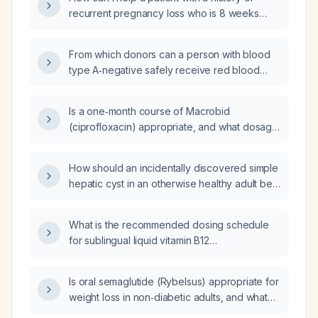
recurrent pregnancy loss who is 8 weeks
pregnant and experiencing severe anxiety
and catastrophizing prepare for her
From which donors can a person with blood
upcoming prenatal ultrasound?
type A‑negative safely receive red blood
cells?
Is a one‑month course of Macrobid
(ciprofloxacin) appropriate, and what dosage
and monitoring are recommended?
How should an incidentally discovered simple
hepatic cyst in an otherwise healthy adult be
managed?
What is the recommended dosing schedule
for sublingual liquid vitamin B12
(cyanocobalamin or methylcobalamin)?
Is oral semaglutide (Rybelsus) appropriate for
weight loss in non‑diabetic adults, and what
are the eligibility criteria, contraindications,