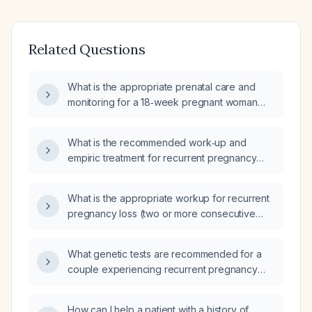
Related Questions
What is the appropriate prenatal care and
monitoring for a 18‑week pregnant woman
who is gravida 5, para 1, live birth 1, and has
had three prior pregnancy losses?
What is the recommended work‑up and
empiric treatment for recurrent pregnancy
loss (habitual abortus)?
What is the appropriate workup for recurrent
pregnancy loss (two or more consecutive
miscarriages)?
What genetic tests are recommended for a
couple experiencing recurrent pregnancy
loss?
How can I help a patient with a history of