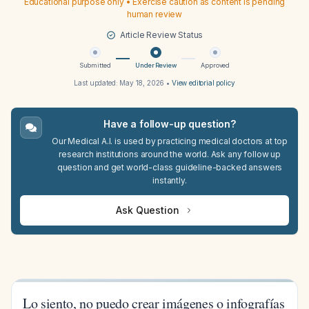
Educational purpose only • Exercise caution as content is pending
human review
Article Review Status
Submitted
Under Review
Approved
Last updated:
May 18, 2026
•
View editorial policy
Have a follow-up question?
Our Medical A.I. is used by practicing medical doctors at top
research institutions around the world. Ask any follow up
question and get world-class guideline-backed answers
instantly.
Ask Question
Lo siento, no puedo crear imágenes o infografías