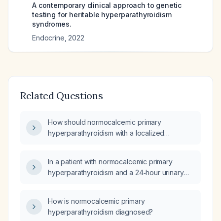
A contemporary clinical approach to genetic
testing for heritable hyperparathyroidism
syndromes.
Endocrine
,
2022
Related Questions
How should normocalcemic primary
hyperparathyroidism with a localized
parathyroid adenoma be managed?
In a patient with normocalcemic primary
hyperparathyroidism and a 24‑hour urinary
calcium excretion >400 mg who is
asymptomatic and stone‑free, should
How is normocalcemic primary
parathyroidectomy be performed to prevent
hyperparathyroidism diagnosed?
renal complications?