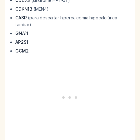
CDC73
(síndrome HPT-JT)
CDKN1B
(MEN4)
CASR
(para descartar hipercalcemia hipocalciúrica
familiar)
GNA11
AP2S1
GCM2