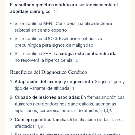
El resultado genético modificará sustancialmente el
abordaje quirúrgico
:
1
Si se confirma MEN1: Considerar paratiroidectomía
subtotal en centro experto
Si se confirma CDC73: Evaluación exhaustiva
prequirúrgica para signos de malignidad
Si se confirma FHH:
La cirugía está contraindicada
-
no resolverá la hipercalcemia
2
Beneficios del Diagnóstico Genético
Adaptación del manejo y seguimiento
: Según el gen y
tipo de variante identificada
1
Cribado de lesiones asociadas
: En formas sindrómicas
(tumores neuroendocrinos pancreáticos, adenomas
hipofisarios, carcinoma medular de tiroides)
1
,
4
,
6
Consejo genético familiar
: Identificación de familiares
afectados
1
,
6