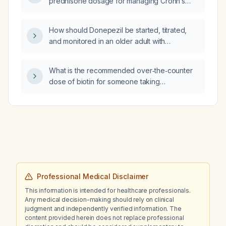
prednisone dosage for managing Crohn’s
disease in a patient being discharged from a
psychiatric unit before gastroenterology
How should Donepezil be started, titrated,
follow‑up?
and monitored in an older adult with
Parkinson's disease who has developed
dementia?
What is the recommended over‑the‑counter
dose of biotin for someone taking
anastrozole (aromatase inhibitor)?
Professional Medical Disclaimer
This information is intended for healthcare professionals.
Any medical decision-making should rely on clinical
judgment and independently verified information. The
content provided herein does not replace professional