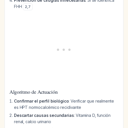
Prevención de cirugías innecesarias
: Si se identifica
FHH
2
,
7
Algoritmo de Actuación
Confirmar el perfil biológico
: Verificar que realmente
es HPT normocalcémico recidivante
Descartar causas secundarias
: Vitamina D, función
renal, calcio urinario