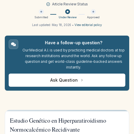
Article Review Status
Submitted
Under Review
Approved
Last updated:
May 18, 2026
•
View editorial policy
Have a follow-up question?
Our Medical A.I. is used by practicing medical doctors at top
research institutions around the world. Ask any follow up
question and get world-class guideline-backed answers
instantly.
Ask Question
Estudio Genético en Hiperparatiroidismo
Normocalcémico Recidivante