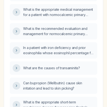
What is the appropriate medical management
for a patient with normocalcemic primary
hyperparathyroidism who does not meet
surgical criteria?
What is the recommended evaluation and
management for normocalcemic primary
hyperparathyroidism?
In a patient with iron deficiency and prior
eosinophilia whose eosinophil percentage fell
from 14 % to 8.3 % over one year and whose
absolute eosinophil count is now 0.6 × 10⁹/L,
What are the causes of transaminitis?
what is the most likely etiology and what
diagnostic and therapeutic steps are
recommended?
Can bupropion (Wellbutrin) cause skin
irritation and lead to skin picking?
What is the appropriate short‑term