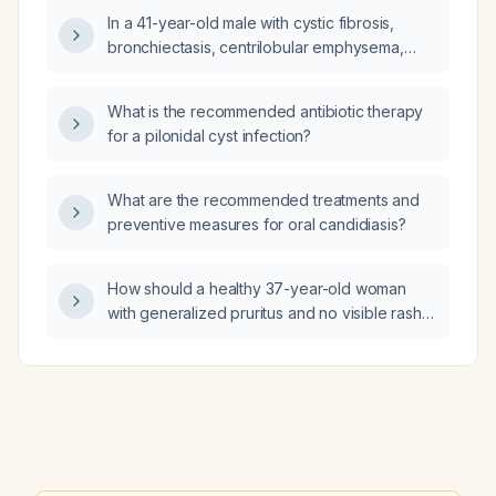
In a 41-year-old male with cystic fibrosis,
bronchiectasis, centrilobular emphysema,
hypertension, coronary artery disease, and a
smoking history, what is the significance of
What is the recommended antibiotic therapy
mildly reduced lung volume, hyperkalemia,
for a pilonidal cyst infection?
elevated urinary sediment, and glucosuria?
What are the recommended treatments and
preventive measures for oral candidiasis?
How should a healthy 37-year-old woman
with generalized pruritus and no visible rash
be evaluated and managed?