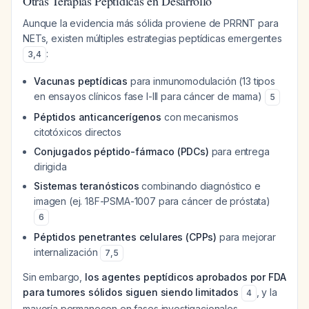
Otras Terapias Peptídicas en Desarrollo
Aunque la evidencia más sólida proviene de PRRNT para
NETs, existen múltiples estrategias peptídicas emergentes
:
3
,
4
Vacunas peptídicas
para inmunomodulación (13 tipos
en ensayos clínicos fase I-III para cáncer de mama)
5
Péptidos anticancerígenos
con mecanismos
citotóxicos directos
Conjugados péptido-fármaco (PDCs)
para entrega
dirigida
Sistemas teranósticos
combinando diagnóstico e
imagen (ej. 18F-PSMA-1007 para cáncer de próstata)
6
Péptidos penetrantes celulares (CPPs)
para mejorar
internalización
7
,
5
Sin embargo,
los agentes peptídicos aprobados por FDA
para tumores sólidos siguen siendo limitados
, y la
4
mayoría permanecen en fases investigacionales.