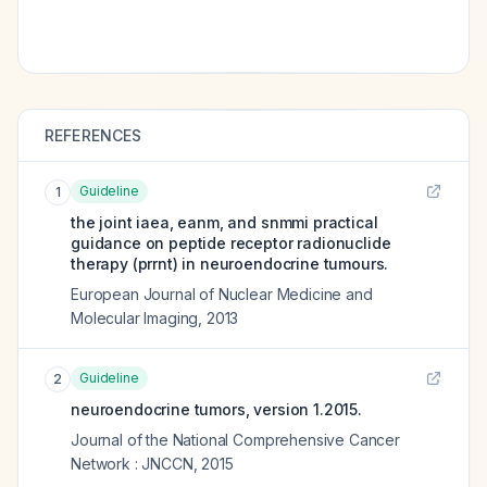
REFERENCES
Guideline
1
the joint iaea, eanm, and snmmi practical
guidance on peptide receptor radionuclide
therapy (prrnt) in neuroendocrine tumours.
European Journal of Nuclear Medicine and
Molecular Imaging
,
2013
Guideline
2
neuroendocrine tumors, version 1.2015.
Journal of the National Comprehensive Cancer
Network : JNCCN
,
2015