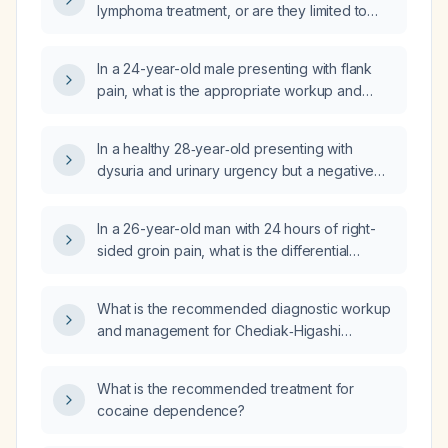
lymphoma treatment, or are they limited to
clinical trial settings?
In a 24-year-old male presenting with flank
pain, what is the appropriate workup and
imaging sequence?
In a healthy 28‑year‑old presenting with
dysuria and urinary urgency but a negative
urine culture, what is the recommended
diagnostic work‑up and empiric treatment?
In a 26-year-old man with 24 hours of right-
sided groin pain, what is the differential
diagnosis and recommended work-up?
What is the recommended diagnostic workup
and management for Chediak‑Higashi
syndrome?
What is the recommended treatment for
cocaine dependence?