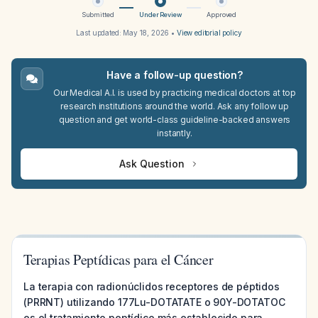
Submitted
Under Review
Approved
Last updated:
May 18, 2026
•
View editorial policy
Have a follow-up question?
Our Medical A.I. is used by practicing medical doctors at top
research institutions around the world. Ask any follow up
question and get world-class guideline-backed answers
instantly.
Ask Question
Terapias Peptídicas para el Cáncer
La terapia con radionúclidos receptores de péptidos
(PRRNT) utilizando 177Lu-DOTATATE o 90Y-DOTATOC
es el tratamiento peptídico más establecido para