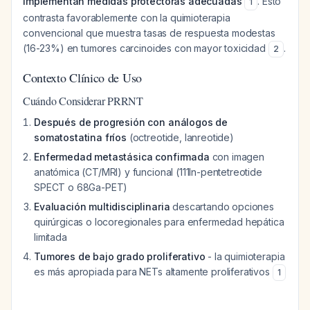
implementan medidas protectoras adecuadas
. Esto
1
contrasta favorablemente con la quimioterapia
convencional que muestra tasas de respuesta modestas
(16-23%) en tumores carcinoides con mayor toxicidad
.
2
Contexto Clínico de Uso
Cuándo Considerar PRRNT
Después de progresión con análogos de
somatostatina fríos
(octreotide, lanreotide)
Enfermedad metastásica confirmada
con imagen
anatómica (CT/MRI) y funcional (111In-pentetreotide
SPECT o 68Ga-PET)
Evaluación multidisciplinaria
descartando opciones
quirúrgicas o locoregionales para enfermedad hepática
limitada
Tumores de bajo grado proliferativo
- la quimioterapia
es más apropiada para NETs altamente proliferativos
1